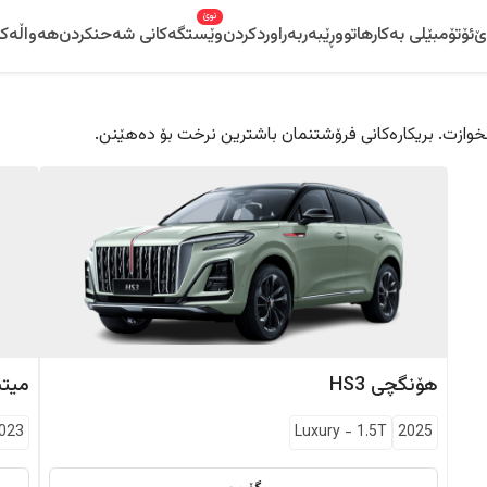
نوێ
ێ
ئۆتۆمبێلی بەکارهاتوو
ڕێبەر
بەراوردکردن
وێستگەکانی شەحنکردن
هەواڵەکا
 دڵخوازت. بریکارەکانی فرۆشتنمان باشترین نرخت بۆ دەهێنن.
هۆنگچی
HS3
میت
023
Luxury
-
1.5T
2025