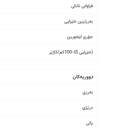
فراوانی تانکی
بەرزترین خێرایی
جۆری لێخورین
(خێرایی (0-100کم/کاژێر
دووریەکان
بەرزی
درێژی
پانی