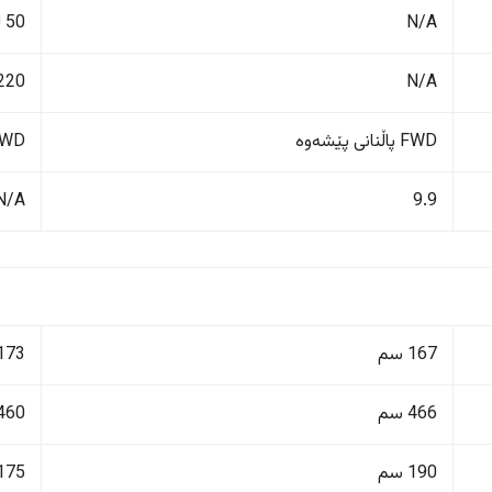
N/A
50 لیتر
N/A
220 کم/کاژێ
FWD پاڵنانی پێشەوە
FWD پاڵنانی پ
N/A
9.9
167 سم
173 سم
466 سم
460 سم
190 سم
175 سم