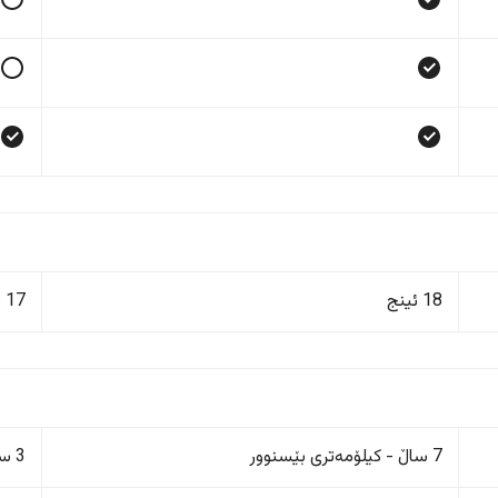
18 ئینج
17 ئینج
7 ساڵ - کیلۆمەتری بێسنوور
3 ساڵ/100,000 کم