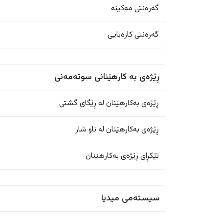
گەرەنتی مەکینە
گەرەنتی کارەبایی
ڕێژەى به کارهێنانی سوتەمەنی
ڕێژەى بەکارهێنان له ڕێگای گشتی
ڕێژەى بەکارهێنان له ناو شار
تێکڕای ڕێژەى بەکارهێنان
سیستەمی میدیا