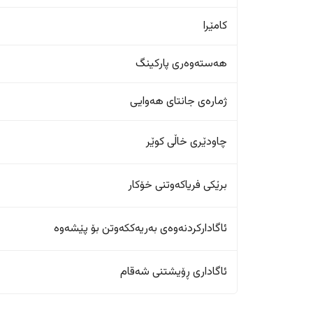
کامێرا
هەستەوەری پارکینگ
ژمارەی جانتای هەوایی
چاودێری خاڵی کوێر
برێکی فریاکەوتنی خۆکار
ئاگادارکردنەوەی بەریەککەوتن بۆ پێشەوە
ئاگاداری ڕۆیشتنی شەقام