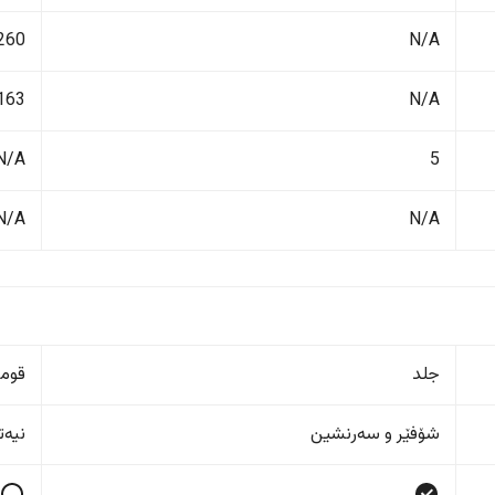
N/A
1260 ک
N/A
163 لیت
N/A
5
N/A
N/A
جلد
قوم
شۆفێر و سەرنشین
نیەت