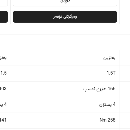
گۆڕین
وەرگرتنی ئۆفەر
بەنزین
بەنز
1.5
1.5T
166 هێزی ئەسپ
103 هێزی ئەس
4 پستۆن
4 پستۆن
141 Nm
258 Nm