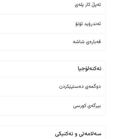
ئەپڵ کار پلەی
ئەندرۆید ئۆتۆ
قەبارەی شاشە
تەکنەلۆجیا
دوگمەی دەستپێکردن
بیرگەی کورسی
سەلامەتی و تەکنیکی