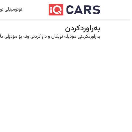
ئۆتۆمبێلی نو
بەراوردکردن
بەراوردکردنی مۆدێلە نوێکان و داواکردنی وتە بۆ مۆدێلی