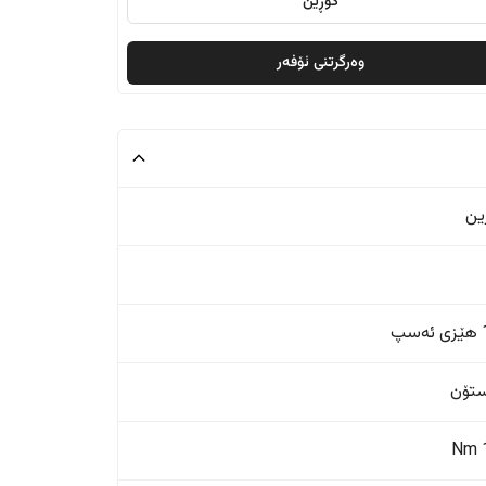
گۆڕین
وەرگرتنی ئۆفەر
ین
پ