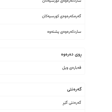
ساردکەرەوەی کورسیەکان
گەرمکەرەوەی کورسیەکان
ساردکەرەوەی پشتەوە
ڕوی دەرەوە
قەبارەی ویل
گەرەنتی
گەرەنتی گێڕ