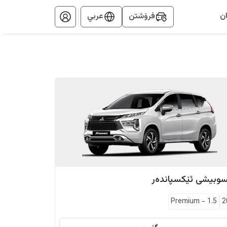
ن
فرۆشتن
عربي
سوبیشی
ئێکسپاندەر
Premium
-
1.5
2