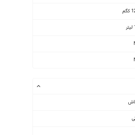
گم
ر
اش
ی