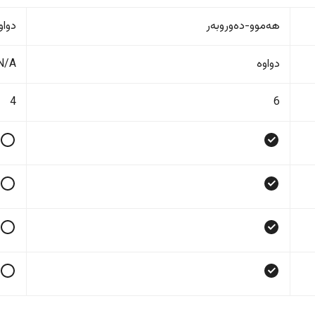
هەموو-دەوروبەر
دواو
دواوە
N/A
4
6