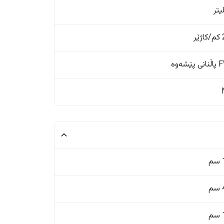
ر
ێشەوە