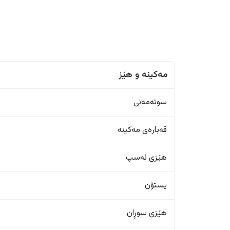
مەکینە و هێز
سوتەمەنی
قەبارەی مەکینە
هێزی ئەسپ
پستۆن
هێزی سوڕان