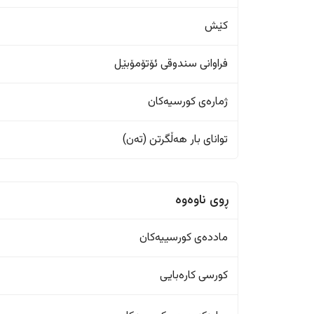
کێش
فراوانی سندوقی ئۆتۆمۆبێل
ژمارەی کورسیەکان
تواناى بار هەڵگرتن (تەن)
ڕوی ناوەوە
ماددەی کورسییەکان
کورسی کارەبایی