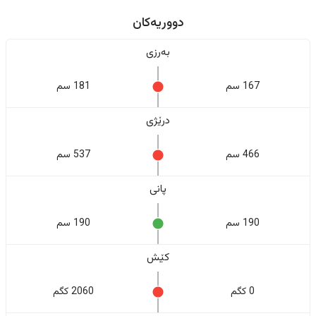
دووریەکان
بەرزی
167 سم
181 سم
درێژی
466 سم
537 سم
پانی
190 سم
190 سم
کێش
0 کگم
2060 کگم