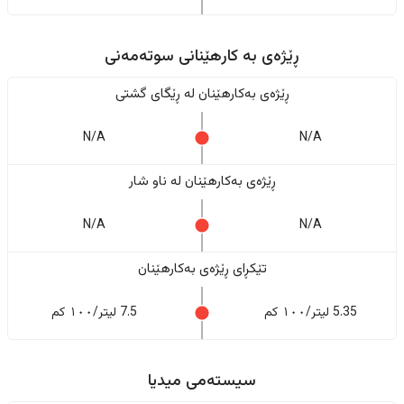
ڕێژەى به کارهێنانی سوتەمەنی
ڕێژەى بەکارهێنان له ڕێگای گشتی
N/A
N/A
ڕێژەى بەکارهێنان له ناو شار
N/A
N/A
تێکڕای ڕێژەى بەکارهێنان
5.35 لیتر/١٠٠ کم
7.5 لیتر/١٠٠ کم
سیستەمی میدیا