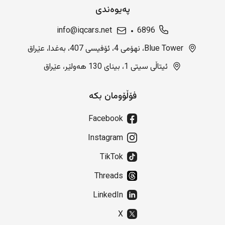
پەیوەندی
info@iqcars.net
6896
Blue Tower، نهۆمی 4، ئۆفیسی 407، بەغدا، عێراق
ئیتاڵی سیتی 1، بینای 130 هەولێر، عێراق
فۆڵۆومان بکە
Facebook
Instagram
TikTok
Threads
LinkedIn
X