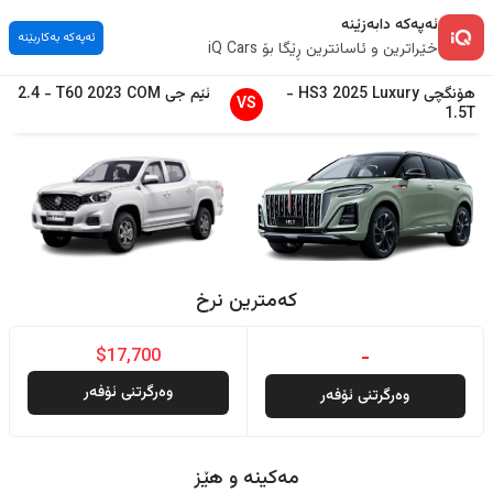
ئەپەکە دابەزێنە
ئەپەکە بەکاربێنە
خێراترین و ئاسانترین ڕێگا بۆ iQ Cars
هۆنگچی
Luxury
2025
HS3
-
ئێم جی
COM
2023
T60
-
2.4
VS
1.5T
کەمترین نرخ
$17,700
-
وەرگرتنی ئۆفەر
وەرگرتنی ئۆفەر
مەکینە و هێز