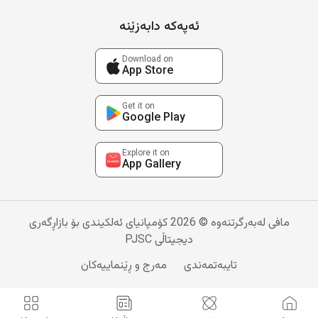
ئەپەکە دابەزێنە
Download on
App Store
Get it on
Google Play
Explore it on
App Gallery
مافی لەبەرگرتنەوە © 2026 کۆمپانیای ئەلکیندی بۆ بازاڕگەری
دیجیتاڵی PJSC
تایبەتمەندی
مەرج و ڕێنماییەکان