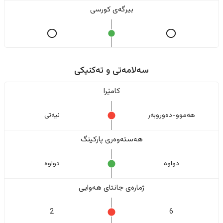
بیرگەی کورسی
سەلامەتی و تەکنیکی
کامێرا
هەموو-دەوروبەر
نیەتی
هەستەوەری پارکینگ
دواوە
دواوە
ژمارەی جانتای هەوایی
2
6