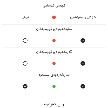
کورسی کارەبایی
شۆفێر و سەرنشین
نیەتی
ساردکەرەوەی کورسیەکان
گەرمکەرەوەی کورسیەکان
ساردکەرەوەی پشتەوە
ڕوی دەرەوە