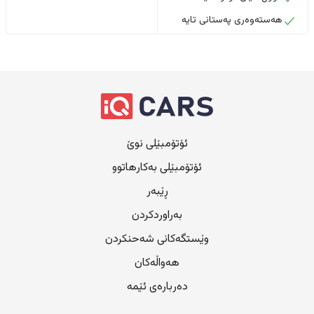
هەستەوەری پەستانی تایە
ئۆتۆمبێلی نوێ
ئۆتۆمبێلی بەکارهاتوو
ڕێبەر
بەراوردکردن
وێستگەکانی شەحنکردن
هەواڵەکان
دەربارەی ئێمە