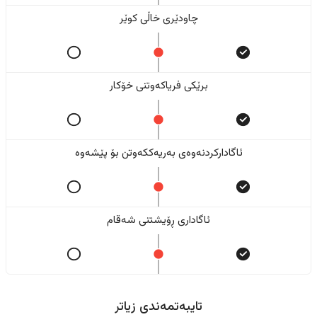
چاودێری خاڵی کوێر
برێکی فریاکەوتنی خۆکار
ئاگادارکردنەوەی بەریەککەوتن بۆ پێشەوە
ئاگاداری ڕۆیشتنی شەقام
تایبەتمەندی زیاتر