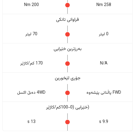
200 Nm
258 Nm
فراوانی تانکی
0 لیتر
70 لیتر
بەرزترین خێرایی
N/A
170 کم/کاژێر
جۆری لێخورین
FWD پاڵنانی پێشەوە
4WD دەبڵ اکسل
(خێرایی (0-100کم/کاژێر
13 s
9.9 s