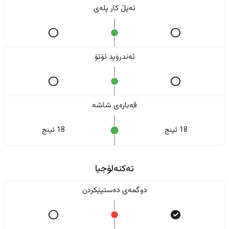
ئەپڵ کار پلەی
ئەندرۆید ئۆتۆ
قەبارەی شاشە
18 ئینج
18 ئینج
تەکنەلۆجیا
دوگمەی دەستپێکردن