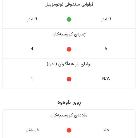
فراوانی سندوقی ئۆتۆمۆبێل
0 لیتر
0 لیتر
ژمارەی کورسیەکان
4
5
تواناى بار هەڵگرتن (تەن)
1
N/A
ڕوی ناوەوە
ماددەی کورسییەکان
جلد
قوماش