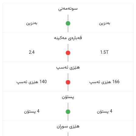
سوتەمەنی
بەنزین
بەنزین
قەبارەی مەکینە
2.4
1.5T
هێزی ئەسپ
166 هێزی ئەسپ
140 هێزی ئەسپ
پستۆن
4 پستۆن
4 پستۆن
هێزی سوڕان