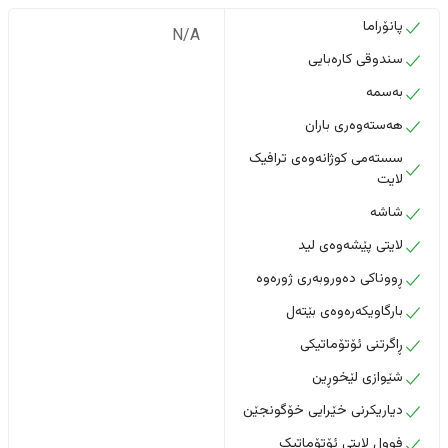
پانۆراما
N/A
سندوقی کارەبایی
بەسمە
هەستەوەری باران
سستەمی کوژانەوەی ترافیک
لایت
شاشە
لایتی پێشەوەی لید
ڕووناکی دەوروبەری ژورەوە
بارگاویکەرەوەی بێتەل
ڕاگرتنی ئۆتۆماتیکی
شێوازی لێخوڕین
دیاریکرنی خێرایی خۆگونجێن
فوول لایتی ئۆتۆماتیک