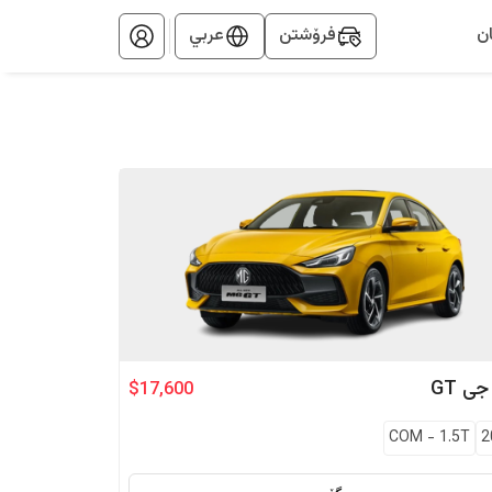
ن
فرۆشتن
عربي
 جی
GT
$17,600
COM
-
1.5T
2