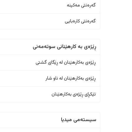
گەرەنتی مەکینە
گەرەنتی کارەبایی
ڕێژەى به کارهێنانی سوتەمەنی
ڕێژەى بەکارهێنان له ڕێگای گشتی
ڕێژەى بەکارهێنان له ناو شار
تێکڕای ڕێژەى بەکارهێنان
سیستەمی میدیا