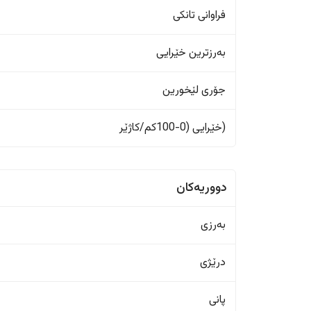
فراوانی تانکی
بەرزترین خێرایی
جۆری لێخورین
(خێرایی (0-100کم/کاژێر
دووریەکان
بەرزی
درێژی
پانی