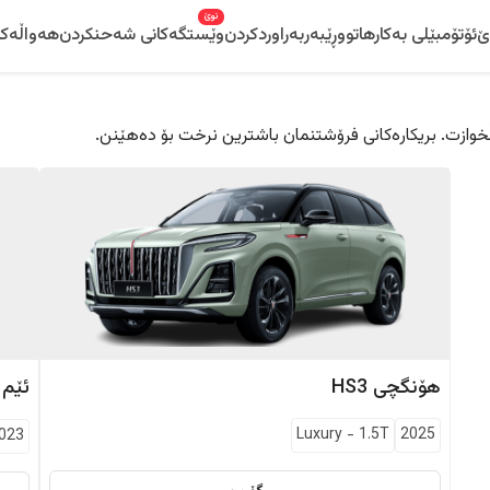
نوێ
ێ
ئۆتۆمبێلی بەکارهاتوو
ڕێبەر
بەراوردکردن
وێستگەکانی شەحنکردن
هەواڵەکا
 دڵخوازت. بریکارەکانی فرۆشتنمان باشترین نرخت بۆ دەهێنن.
هۆنگچی
HS3
ئێم
Luxury
-
1.5T
2025
023