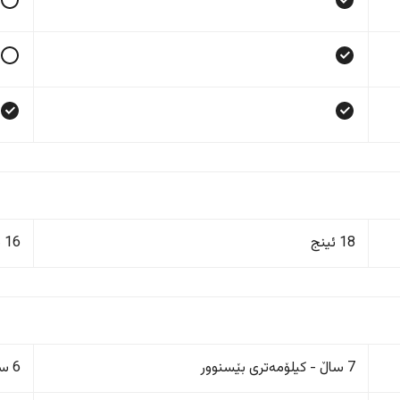
18 ئینج
16 ئینج
7 ساڵ - کیلۆمەتری بێسنوور
6 ساڵ/200,000 کم