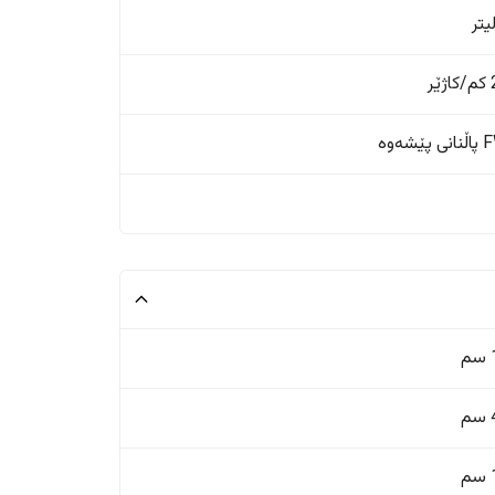
ر
ێشەوە