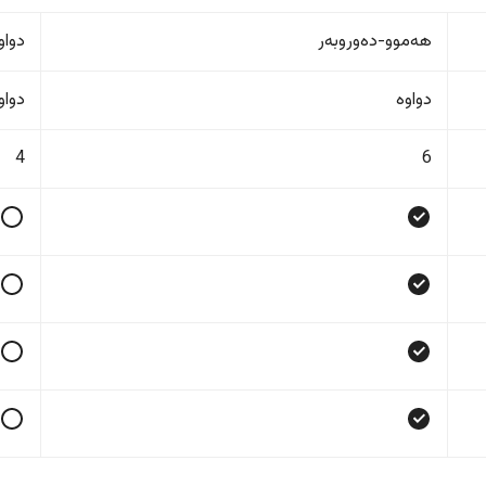
هەموو-دەوروبەر
دواو
دواوە
دواو
4
6