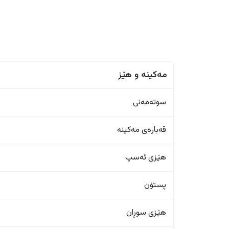
مەکینە و هێز
سوتەمەنی
قەبارەی مەکینە
هێزی ئەسپ
پستۆن
هێزی سوڕان