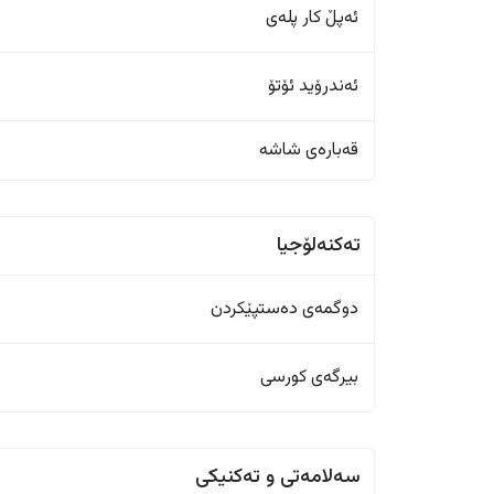
ئەپڵ کار پلەی
ئەندرۆید ئۆتۆ
قەبارەی شاشە
تەکنەلۆجیا
دوگمەی دەستپێکردن
بیرگەی کورسی
سەلامەتی و تەکنیکی