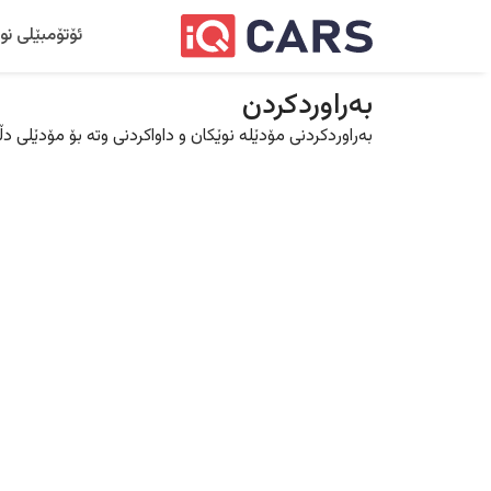
ئۆتۆمبێلی نو
بەراوردکردن
بەراوردکردنی مۆدێلە نوێکان و داواکردنی وتە بۆ مۆدێلی