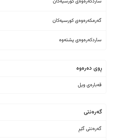
ساردکەرەوەی کورسیەکان
گەرمکەرەوەی کورسیەکان
ساردکەرەوەی پشتەوە
ڕوی دەرەوە
قەبارەی ویل
گەرەنتی
گەرەنتی گێڕ