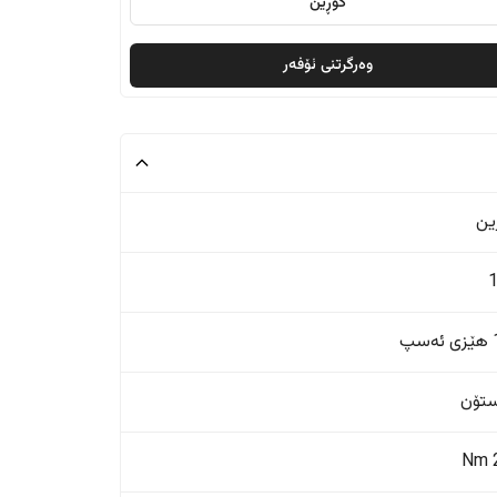
گۆڕین
وەرگرتنی ئۆفەر
ین
پ