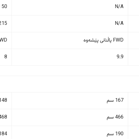
N/A
50 لیتر
N/A
215 کم/کاژێ
FWD پاڵنانی پێشەوە
FWD پاڵنانی پ
8
9.9
167 سم
148 سم
466 سم
468 سم
190 سم
184 سم