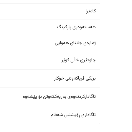
کامێرا
هەستەوەری پارکینگ
ژمارەی جانتای هەوایی
چاودێری خاڵی کوێر
برێکی فریاکەوتنی خۆکار
ئاگادارکردنەوەی بەریەککەوتن بۆ پێشەوە
ئاگاداری ڕۆیشتنی شەقام