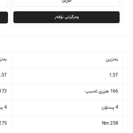
گۆڕین
وەرگرتنی ئۆفەر
بەنزین
بەنز
1.5T
1.5T
166 هێزی ئەسپ
173 هێزی ئەس
4 پستۆن
4 پستۆن
275 Nm
258 Nm