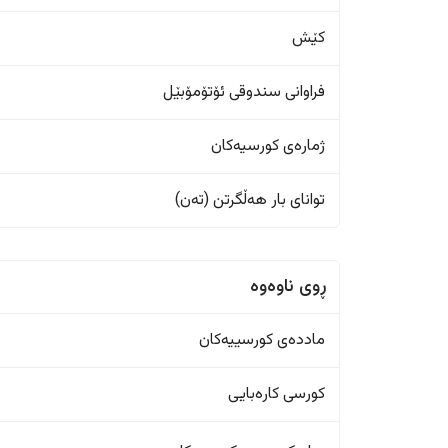
کێش
فراوانی سندوقی ئۆتۆمۆبێل
ژمارەی کورسیەکان
تواناى بار هەڵگرتن (تەن)
ڕوی ناوەوە
ماددەی کورسییەکان
کورسی کارەبایی