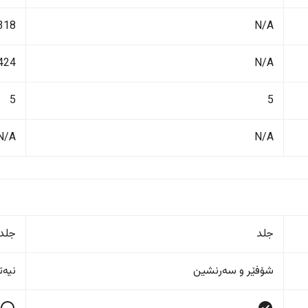
N/A
1318 ک
N/A
424 لیت
5
5
N/A
N/A
جلد
جلد
شۆفێر و سەرنشین
نیەت