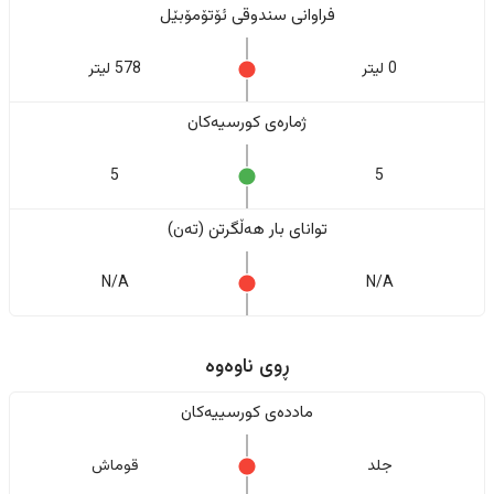
فراوانی سندوقی ئۆتۆمۆبێل
0 لیتر
578 لیتر
ژمارەی کورسیەکان
5
5
تواناى بار هەڵگرتن (تەن)
N/A
N/A
ڕوی ناوەوە
ماددەی کورسییەکان
جلد
قوماش