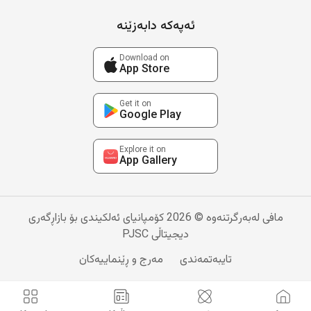
ئەپەکە دابەزێنە
Download on
App Store
Get it on
Google Play
Explore it on
App Gallery
مافی لەبەرگرتنەوە © 2026 کۆمپانیای ئەلکیندی بۆ بازاڕگەری
دیجیتاڵی PJSC
تایبەتمەندی
مەرج و ڕێنماییەکان