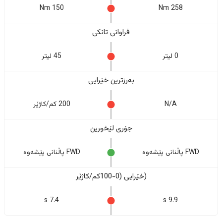
150 Nm
258 Nm
فراوانی تانکی
0 لیتر
45 لیتر
بەرزترین خێرایی
N/A
200 کم/کاژێر
جۆری لێخورین
FWD پاڵنانی پێشەوە
FWD پاڵنانی پێشەوە
(خێرایی (0-100کم/کاژێر
7.4 s
9.9 s