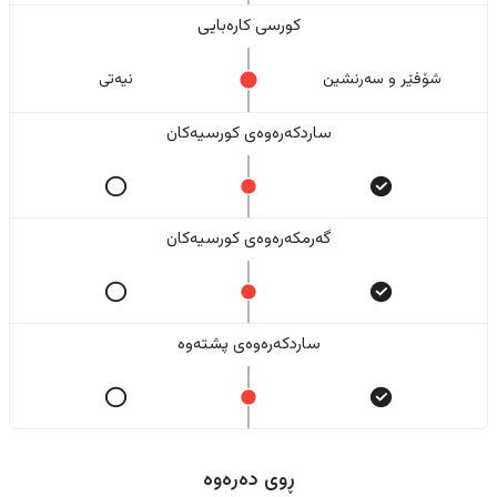
کورسی کارەبایی
شۆفێر و سەرنشین
نیەتی
ساردکەرەوەی کورسیەکان
گەرمکەرەوەی کورسیەکان
ساردکەرەوەی پشتەوە
ڕوی دەرەوە