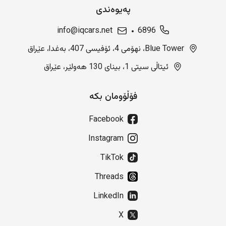
پەیوەندی
info@iqcars.net
6896
Blue Tower، نهۆمی 4، ئۆفیسی 407، بەغدا، عێراق
ئیتاڵی سیتی 1، بینای 130 هەولێر، عێراق
فۆڵۆومان بکە
Facebook
Instagram
TikTok
Threads
LinkedIn
X