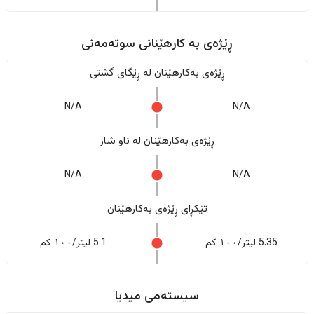
ڕێژەى به کارهێنانی سوتەمەنی
ڕێژەى بەکارهێنان له ڕێگای گشتی
N/A
N/A
ڕێژەى بەکارهێنان له ناو شار
N/A
N/A
تێکڕای ڕێژەى بەکارهێنان
5.35 لیتر/١٠٠ کم
5.1 لیتر/١٠٠ کم
سیستەمی میدیا