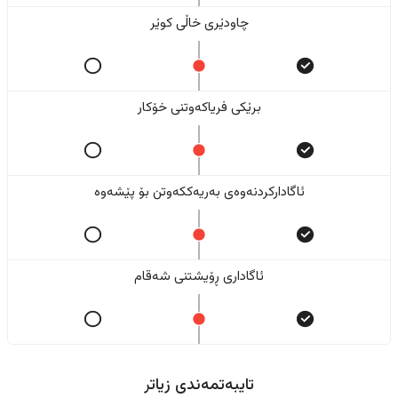
چاودێری خاڵی کوێر
برێکی فریاکەوتنی خۆکار
ئاگادارکردنەوەی بەریەککەوتن بۆ پێشەوە
ئاگاداری ڕۆیشتنی شەقام
تایبەتمەندی زیاتر