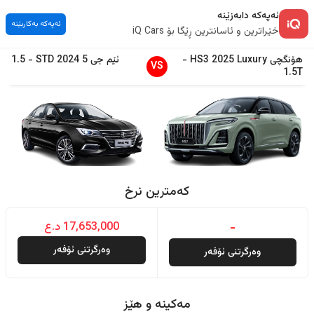
ئەپەکە دابەزێنە
ئەپەکە بەکاربێنە
خێراترین و ئاسانترین ڕێگا بۆ iQ Cars
هۆنگچی
Luxury
2025
HS3
-
ئێم جی
5
2024
STD
-
1.5
VS
1.5T
کەمترین نرخ
-
17,653,000 د.ع
وەرگرتنی ئۆفەر
وەرگرتنی ئۆفەر
مەکینە و هێز