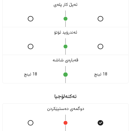
ئەپڵ کار پلەی
ئەندرۆید ئۆتۆ
قەبارەی شاشە
18 ئینج
18 ئینج
تەکنەلۆجیا
دوگمەی دەستپێکردن