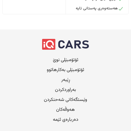
هەستەوەری پەستانی تایە
ئۆتۆمبێلی نوێ
ئۆتۆمبێلی بەکارهاتوو
ڕێبەر
بەراوردکردن
وێستگەکانی شەحنکردن
هەواڵەکان
دەربارەی ئێمە