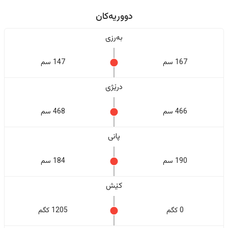
دووریەکان
بەرزی
167 سم
147 سم
درێژی
466 سم
468 سم
پانی
190 سم
184 سم
کێش
0 کگم
1205 کگم