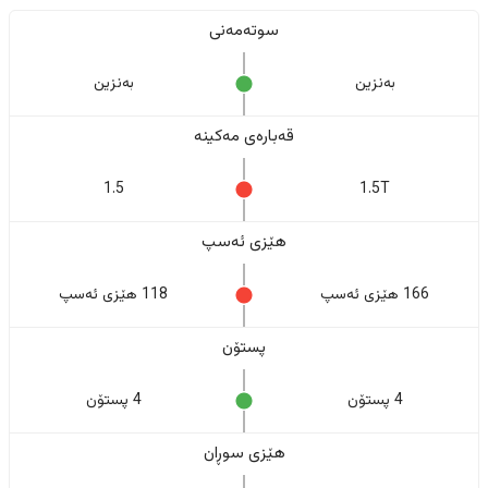
سوتەمەنی
بەنزین
بەنزین
قەبارەی مەکینە
1.5
1.5T
هێزی ئەسپ
166 هێزی ئەسپ
118 هێزی ئەسپ
پستۆن
4 پستۆن
4 پستۆن
هێزی سوڕان