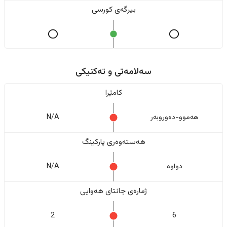
بیرگەی کورسی
سەلامەتی و تەکنیکی
کامێرا
هەموو-دەوروبەر
N/A
هەستەوەری پارکینگ
دواوە
N/A
ژمارەی جانتای هەوایی
2
6