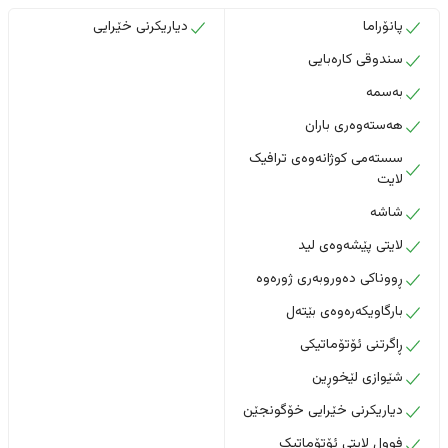
پانۆراما
دیاریکرنی خێرایی
سندوقی کارەبایی
بەسمە
هەستەوەری باران
سستەمی کوژانەوەی ترافیک
لایت
شاشە
لایتی پێشەوەی لید
ڕووناکی دەوروبەری ژورەوە
بارگاویکەرەوەی بێتەل
ڕاگرتنی ئۆتۆماتیکی
شێوازی لێخوڕین
دیاریکرنی خێرایی خۆگونجێن
فوول لایتی ئۆتۆماتیک