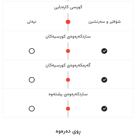
کورسی کارەبایی
شۆفێر و سەرنشین
نیەتی
ساردکەرەوەی کورسیەکان
گەرمکەرەوەی کورسیەکان
ساردکەرەوەی پشتەوە
ڕوی دەرەوە