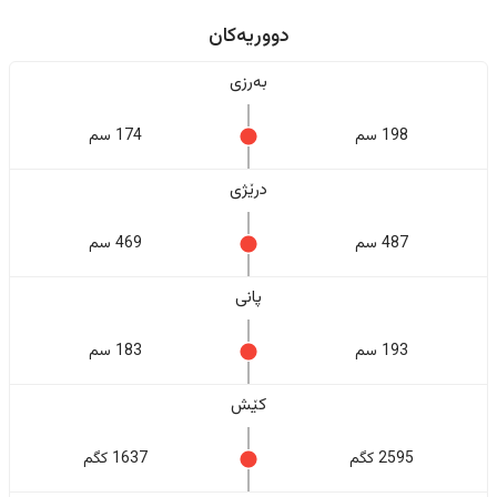
دووریەکان
بەرزی
198 سم
174 سم
درێژی
487 سم
469 سم
پانی
193 سم
183 سم
کێش
2595 کگم
1637 کگم