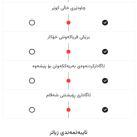
چاودێری خاڵی کوێر
برێکی فریاکەوتنی خۆکار
ئاگادارکردنەوەی بەریەککەوتن بۆ پێشەوە
ئاگاداری ڕۆیشتنی شەقام
تایبەتمەندی زیاتر