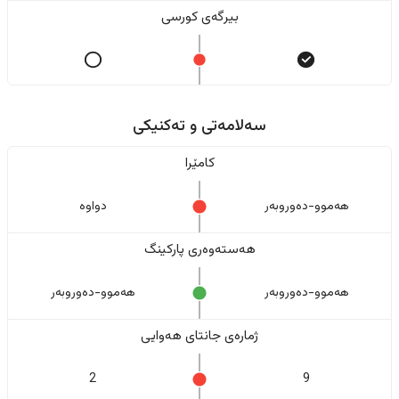
بیرگەی کورسی
سەلامەتی و تەکنیکی
کامێرا
هەموو-دەوروبەر
دواوە
هەستەوەری پارکینگ
هەموو-دەوروبەر
هەموو-دەوروبەر
ژمارەی جانتای هەوایی
2
9