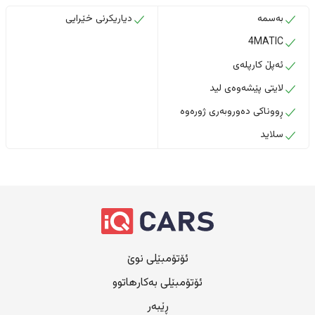
بەسمە
دیاریکرنی خێرایی
4MATIC
ئەپڵ کارپلەی
لایتی پێشەوەی لید
ڕووناکی دەوروبەری ژورەوە
سلاید
ئۆتۆمبێلی نوێ
ئۆتۆمبێلی بەکارهاتوو
ڕێبەر