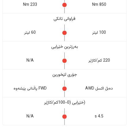
233 Nm
850 Nm
فراوانی تانکی
100 لیتر
60 لیتر
بەرزترین خێرایی
220 کم/کاژێر
N/A
جۆری لێخورین
دەبڵ اکسل AWD
FWD پاڵنانی پێشەوە
(خێرایی (0-100کم/کاژێر
N/A
4.5 s