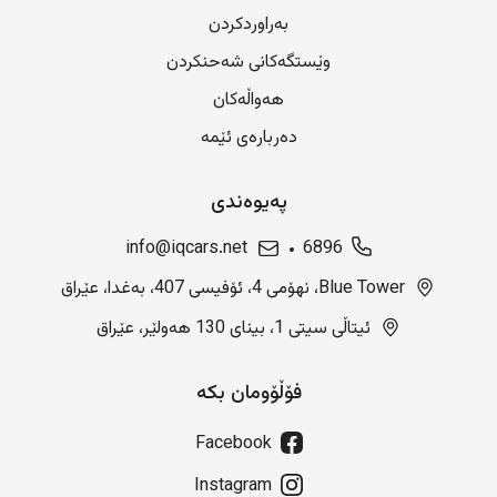
بەراوردکردن
وێستگەکانی شەحنکردن
هەواڵەکان
دەربارەی ئێمە
پەیوەندی
info@iqcars.net
6896
Blue Tower، نهۆمی 4، ئۆفیسی 407، بەغدا، عێراق
ئیتاڵی سیتی 1، بینای 130 هەولێر، عێراق
فۆڵۆومان بکە
Facebook
Instagram