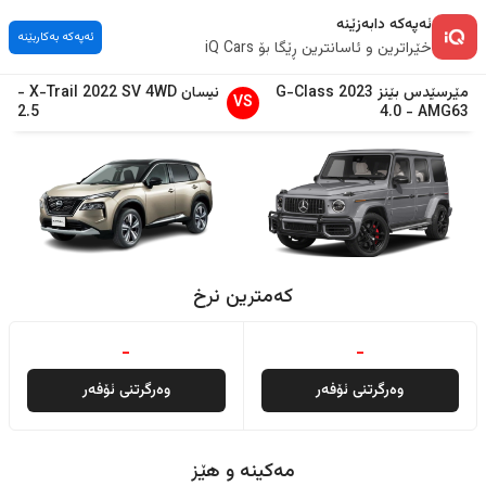
ئەپەکە دابەزێنە
ئەپەکە بەکاربێنە
خێراترین و ئاسانترین ڕێگا بۆ iQ Cars
مێرسێدس بێنز
2023
G-Class
نیسان
SV 4WD
2022
X-Trail
-
VS
2.5
4.0
-
AMG63
کەمترین نرخ
-
-
وەرگرتنی ئۆفەر
وەرگرتنی ئۆفەر
مەکینە و هێز