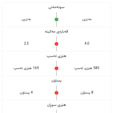
سوتەمەنی
بەنزین
بەنزین
قەبارەی مەکینە
2.5
4.0
هێزی ئەسپ
585 هێزی ئەسپ
169 هێزی ئەسپ
پستۆن
8 پستۆن
4 پستۆن
هێزی سوڕان