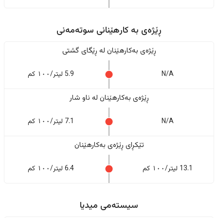
ڕێژەى به کارهێنانی سوتەمەنی
ڕێژەى بەکارهێنان له ڕێگای گشتی
N/A
5.9 لیتر/١٠٠ کم
ڕێژەى بەکارهێنان له ناو شار
N/A
7.1 لیتر/١٠٠ کم
تێکڕای ڕێژەى بەکارهێنان
13.1 لیتر/١٠٠ کم
6.4 لیتر/١٠٠ کم
سیستەمی میدیا