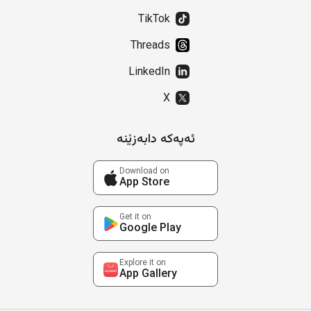
TikTok
Threads
LinkedIn
X
ئەپەکە دابەزێنە
Download on
App Store
Get it on
Google Play
Explore it on
App Gallery