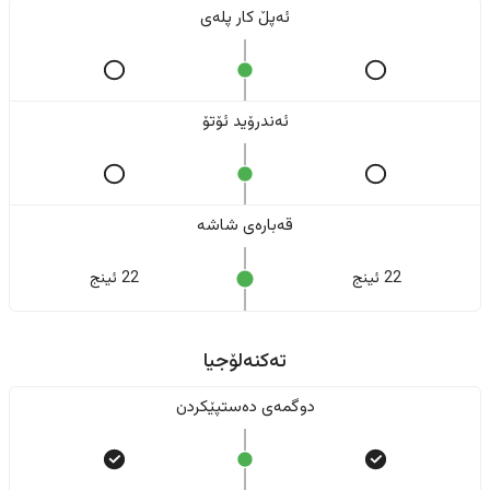
ئەپڵ کار پلەی
ئەندرۆید ئۆتۆ
قەبارەی شاشە
22 ئینج
22 ئینج
تەکنەلۆجیا
دوگمەی دەستپێکردن