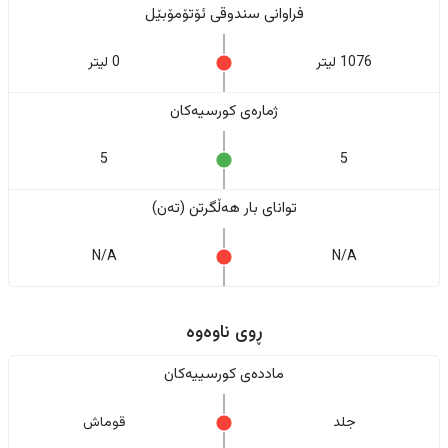
فراوانی سندوقی ئۆتۆمۆبێل
1076 لیتر
0 لیتر
ژمارەی کورسیەکان
5
5
تواناى بار هەڵگرتن (تەن)
N/A
N/A
ڕوی ناوەوە
ماددەی کورسییەکان
جلد
قوماش