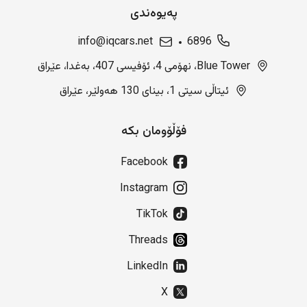
پەیوەندی
info@iqcars.net
6896
Blue Tower، نهۆمی 4، ئۆفیسی 407، بەغدا، عێراق
ئیتاڵی سیتی 1، بینای 130 هەولێر، عێراق
فۆڵۆومان بکە
Facebook
Instagram
TikTok
Threads
LinkedIn
X