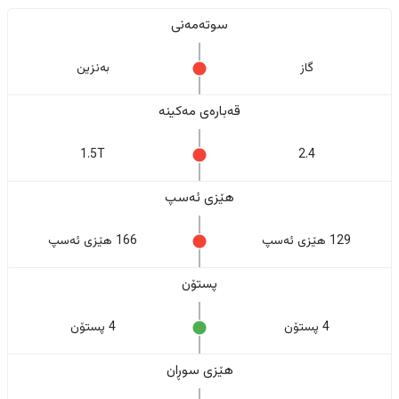
سوتەمەنی
گاز
بەنزین
قەبارەی مەکینە
1.5T
2.4
هێزی ئەسپ
129 هێزی ئەسپ
166 هێزی ئەسپ
پستۆن
4 پستۆن
4 پستۆن
هێزی سوڕان