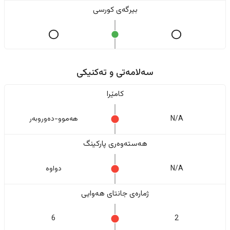
بیرگەی کورسی
سەلامەتی و تەکنیکی
کامێرا
N/A
هەموو-دەوروبەر
هەستەوەری پارکینگ
N/A
دواوە
ژمارەی جانتای هەوایی
6
2