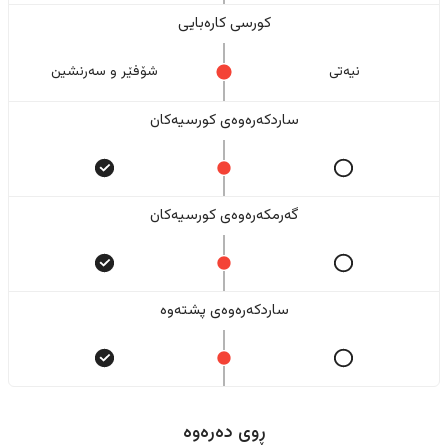
کورسی کارەبایی
نیەتی
شۆفێر و سەرنشین
ساردکەرەوەی کورسیەکان
گەرمکەرەوەی کورسیەکان
ساردکەرەوەی پشتەوە
ڕوی دەرەوە