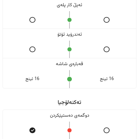
ئەپڵ کار پلەی
ئەندرۆید ئۆتۆ
قەبارەی شاشە
16 ئینج
16 ئینج
تەکنەلۆجیا
دوگمەی دەستپێکردن