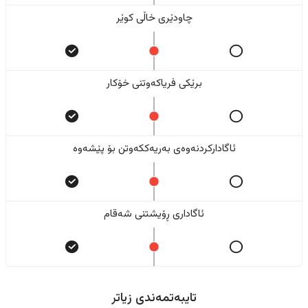
چاودێری خاڵی کوێر
برێکی فریاکەوتنی خۆکار
ئاگادارکردنەوەی بەریەککەوتن بۆ پێشەوە
ئاگاداری ڕۆیشتنی شەقام
تایبەتمەندی زیاتر