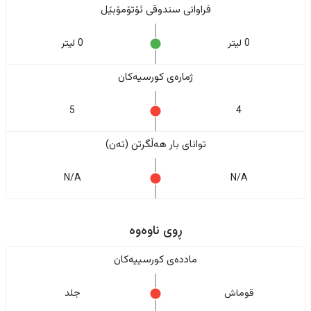
فراوانی سندوقی ئۆتۆمۆبێل
0 لیتر
0 لیتر
ژمارەی کورسیەکان
5
4
تواناى بار هەڵگرتن (تەن)
N/A
N/A
ڕوی ناوەوە
ماددەی کورسییەکان
قوماش
جلد