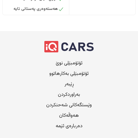
هەستەوەری پەستانی تایە
ئۆتۆمبێلی نوێ
ئۆتۆمبێلی بەکارهاتوو
ڕێبەر
بەراوردکردن
وێستگەکانی شەحنکردن
هەواڵەکان
دەربارەی ئێمە