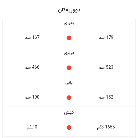
دووریەکان
بەرزی
179 سم
167 سم
درێژی
523 سم
466 سم
پانی
152 سم
190 سم
کێش
1655 کگم
0 کگم