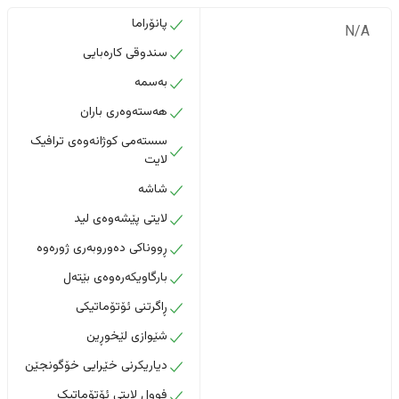
پانۆراما
N/A
سندوقی کارەبایی
بەسمە
هەستەوەری باران
سستەمی کوژانەوەی ترافیک
لایت
شاشە
لایتی پێشەوەی لید
ڕووناکی دەوروبەری ژورەوە
بارگاویکەرەوەی بێتەل
ڕاگرتنی ئۆتۆماتیکی
شێوازی لێخوڕین
دیاریکرنی خێرایی خۆگونجێن
فوول لایتی ئۆتۆماتیک