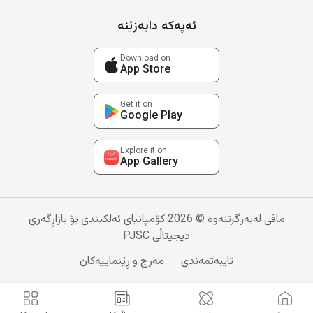
ئەپەکە دابەزێنە
Download on
App Store
Get it on
Google Play
Explore it on
App Gallery
مافی لەبەرگرتنەوە © 2026 کۆمپانیای ئەلکیندی بۆ بازاڕگەری
دیجیتاڵی PJSC
تایبەتمەندی
مەرج و ڕێنماییەکان