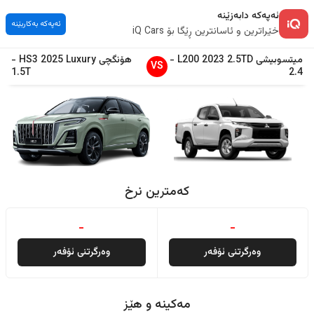
ئەپەکە دابەزێنە
ئەپەکە بەکاربێنە
خێراترین و ئاسانترین ڕێگا بۆ iQ Cars
میتسوبیشی
2.5TD
2023
L200
-
هۆنگچی
Luxury
2025
HS3
-
VS
1.5T
2.4
کەمترین نرخ
-
-
وەرگرتنی ئۆفەر
وەرگرتنی ئۆفەر
مەکینە و هێز