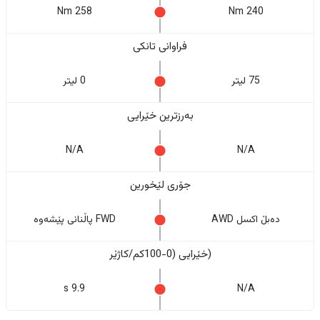
258 Nm
240 Nm
فراوانی تانکی
75 لیتر
0 لیتر
بەرزترین خێرایی
N/A
N/A
جۆری لێخورین
دەبڵ اکسل AWD
FWD پاڵنانی پێشەوە
(خێرایی (0-100کم/کاژێر
9.9 s
N/A