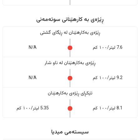
ڕێژەى به کارهێنانی سوتەمەنی
ڕێژەى بەکارهێنان له ڕێگای گشتی
7.6 لیتر/١٠٠ کم
N/A
ڕێژەى بەکارهێنان له ناو شار
9.2 لیتر/١٠٠ کم
N/A
تێکڕای ڕێژەى بەکارهێنان
8.1 لیتر/١٠٠ کم
5.35 لیتر/١٠٠ کم
سیستەمی میدیا