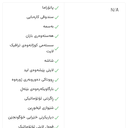
پانۆراما
N/A
سندوقی کارەبایی
بەسمە
هەستەوەری باران
سستەمی کوژانەوەی ترافیک
لایت
شاشە
لایتی پێشەوەی لید
ڕووناکی دەوروبەری ژورەوە
بارگاویکەرەوەی بێتەل
ڕاگرتنی ئۆتۆماتیکی
شێوازی لێخوڕین
دیاریکرنی خێرایی خۆگونجێن
فوول لایتی ئۆتۆماتیک