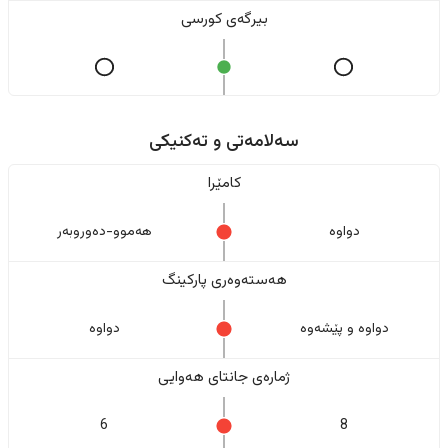
بیرگەی کورسی
سەلامەتی و تەکنیکی
کامێرا
دواوە
هەموو-دەوروبەر
هەستەوەری پارکینگ
دواوە و پێشەوە
دواوە
ژمارەی جانتای هەوایی
6
8