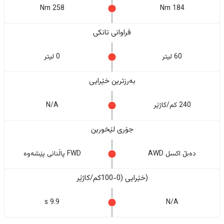
258 Nm
184 Nm
فراوانی تانکی
60 لیتر
0 لیتر
بەرزترین خێرایی
240 کم/کاژێر
N/A
جۆری لێخورین
دەبڵ اکسل AWD
FWD پاڵنانی پێشەوە
(خێرایی (0-100کم/کاژێر
9.9 s
N/A