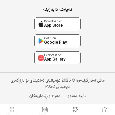
ئەپەکە دابەزێنە
Download on
App Store
Get it on
Google Play
Explore it on
App Gallery
مافی لەبەرگرتنەوە © 2026 کۆمپانیای ئەلکیندی بۆ بازاڕگەری
دیجیتاڵی PJSC
تایبەتمەندی
مەرج و ڕێنماییەکان