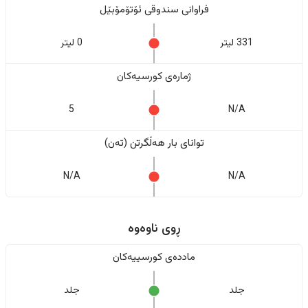
فراوانی سندوقی ئۆتۆمۆبێل
331 لیتر
0 لیتر
ژمارەی کورسیەکان
5
N/A
تواناى بار هەڵگرتن (تەن)
N/A
N/A
ڕوی ناوەوە
ماددەی کورسییەکان
جلد
جلد