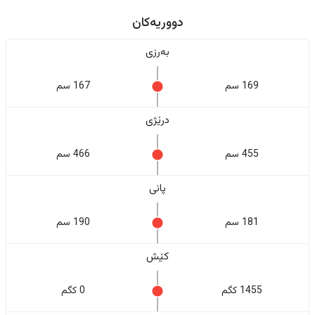
دووریەکان
بەرزی
169 سم
167 سم
درێژی
455 سم
466 سم
پانی
181 سم
190 سم
کێش
1455 کگم
0 کگم