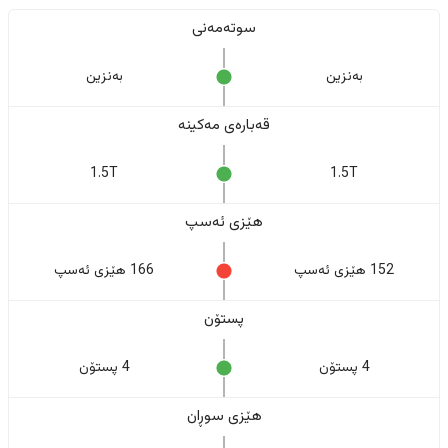
سوتەمەنی
بەنزین
بەنزین
قەبارەی مەکینە
1.5T
1.5T
هێزی ئەسپ
152 هێزی ئەسپ
166 هێزی ئەسپ
پستۆن
4 پستۆن
4 پستۆن
هێزی سوڕان