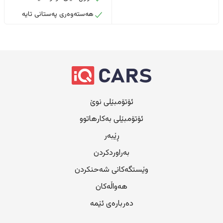
هەستەوەری پەستانی تایە
ئۆتۆمبێلی نوێ
ئۆتۆمبێلی بەکارهاتوو
ڕێبەر
بەراوردکردن
وێستگەکانی شەحنکردن
هەواڵەکان
دەربارەی ئێمە