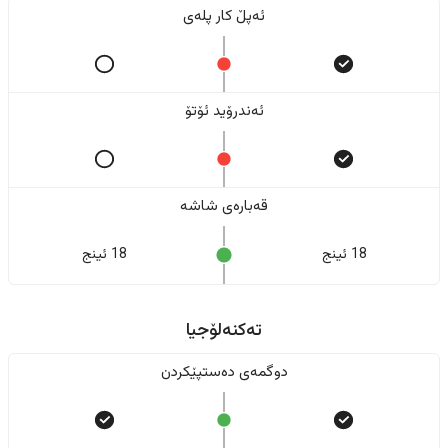
ئەپڵ کار پلەی
ئەندرۆید ئۆتۆ
قەبارەی شاشە
18 ئینج
18 ئینج
تەکنەلۆجیا
دوگمەی دەستپێکردن