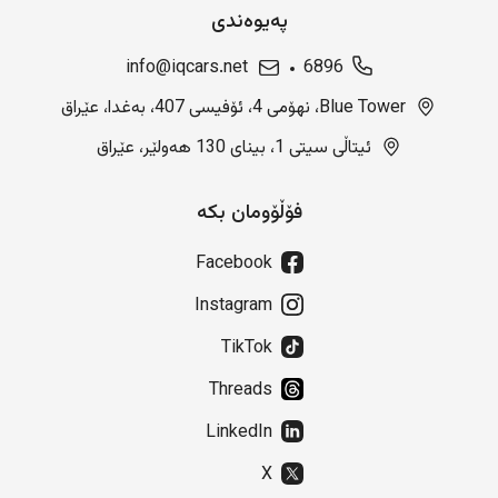
پەیوەندی
info@iqcars.net
6896
Blue Tower، نهۆمی 4، ئۆفیسی 407، بەغدا، عێراق
ئیتاڵی سیتی 1، بینای 130 هەولێر، عێراق
فۆڵۆومان بکە
Facebook
Instagram
TikTok
Threads
LinkedIn
X