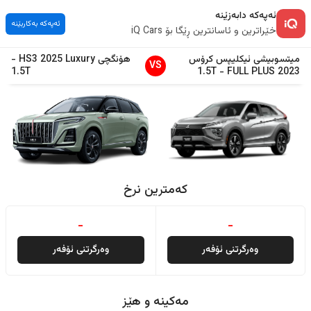
ئەپەکە دابەزێنە
ئەپەکە بەکاربێنە
خێراترین و ئاسانترین ڕێگا بۆ iQ Cars
میتسوبیشی
ئیکلیپس کرۆس
هۆنگچی
Luxury
2025
HS3
-
VS
1.5T
1.5T
-
FULL PLUS
2023
کەمترین نرخ
-
-
وەرگرتنی ئۆفەر
وەرگرتنی ئۆفەر
مەکینە و هێز