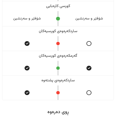
کورسی کارەبایی
شۆفێر و سەرنشین
شۆفێر و سەرنشین
ساردکەرەوەی کورسیەکان
گەرمکەرەوەی کورسیەکان
ساردکەرەوەی پشتەوە
ڕوی دەرەوە