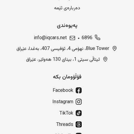
دەربارەی ئێمە
پەیوەندی
info@iqcars.net
6896
Blue Tower، نهۆمی 4، ئۆفیسی 407، بەغدا، عێراق
ئیتاڵی سیتی 1، بینای 130 هەولێر، عێراق
فۆڵۆومان بکە
Facebook
Instagram
TikTok
Threads