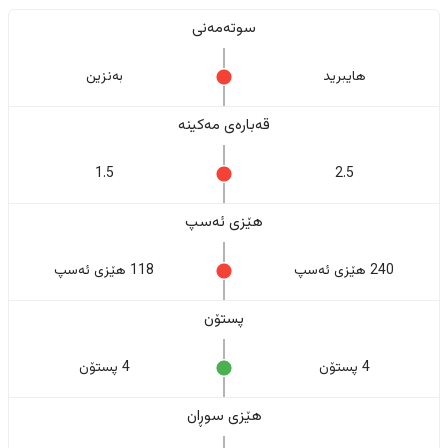
سوتەمەنی
هایبرید
بەنزین
قەبارەی مەکینە
1.5
2.5
هێزی ئەسپ
240 هێزی ئەسپ
118 هێزی ئەسپ
پستۆن
4 پستۆن
4 پستۆن
هێزی سوڕان