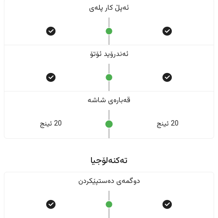
ئەپڵ کار پلەی
ئەندرۆید ئۆتۆ
قەبارەی شاشە
20 ئینج
20 ئینج
تەکنەلۆجیا
دوگمەی دەستپێکردن