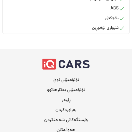
ABS
بلاجکتۆر
شێوازی لێخوڕین
ئۆتۆمبێلی نوێ
ئۆتۆمبێلی بەکارهاتوو
ڕێبەر
بەراوردکردن
وێستگەکانی شەحنکردن
هەواڵەکان