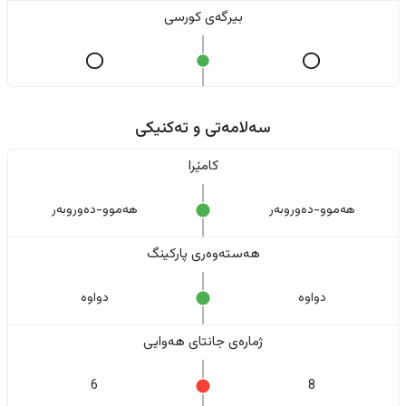
بیرگەی کورسی
سەلامەتی و تەکنیکی
کامێرا
هەموو-دەوروبەر
هەموو-دەوروبەر
هەستەوەری پارکینگ
دواوە
دواوە
ژمارەی جانتای هەوایی
6
8