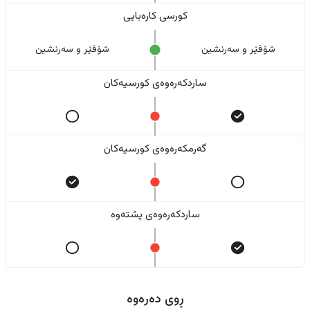
کورسی کارەبایی
شۆفێر و سەرنشین
شۆفێر و سەرنشین
ساردکەرەوەی کورسیەکان
گەرمکەرەوەی کورسیەکان
ساردکەرەوەی پشتەوە
ڕوی دەرەوە