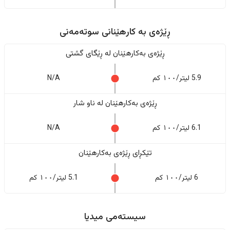
ڕێژەى به کارهێنانی سوتەمەنی
ڕێژەى بەکارهێنان له ڕێگای گشتی
5.9 لیتر/١٠٠ کم
N/A
ڕێژەى بەکارهێنان له ناو شار
6.1 لیتر/١٠٠ کم
N/A
تێکڕای ڕێژەى بەکارهێنان
6 لیتر/١٠٠ کم
5.1 لیتر/١٠٠ کم
سیستەمی میدیا