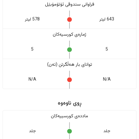
فراوانی سندوقی ئۆتۆمۆبێل
643 لیتر
578 لیتر
ژمارەی کورسیەکان
5
5
تواناى بار هەڵگرتن (تەن)
N/A
N/A
ڕوی ناوەوە
ماددەی کورسییەکان
جلد
جلد