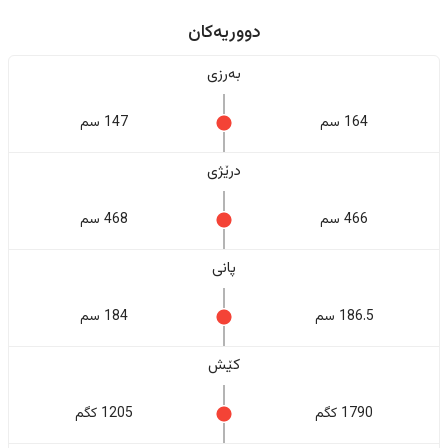
دووریەکان
بەرزی
164 سم
147 سم
درێژی
466 سم
468 سم
پانی
186.5 سم
184 سم
کێش
1790 کگم
1205 کگم