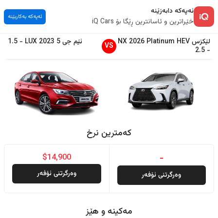
ئەپەکە دابەزێنە
ئەپەکە بەکاربێنە
خێراترین و ئاسانترین ڕێگا بۆ iQ Cars
لێکزس
Platinum HEV
2026
NX
ئێم جی
5
2023
LUX
-
1.5
VS
2.5
-
کەمترین نرخ
$14,900
-
وەرگرتنی ئۆفەر
وەرگرتنی ئۆفەر
مەکینە و هێز