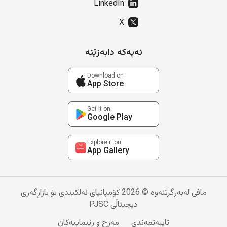
LinkedIn
X
ئەپەکە دابەزێنە
Download on
App Store
Get it on
Google Play
Explore it on
App Gallery
مافی لەبەرگرتنەوە © 2026 کۆمپانیای ئەلکیندی بۆ بازاڕگەری
دیجیتاڵی PJSC
تایبەتمەندی
مەرج و ڕێنماییەکان