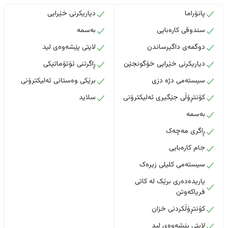
پانۆراما
دیاریکرنی خێرایی
سندوقی کارەبایی
بەسمە
دوگمەی داگیرساندن
لایتی پێشەوەی لید
دیاریکرنی خێرایی خۆگونجێن
ڕاگرتنی ئۆتۆماتیکی
سیستەمی دژە دزی
برێکی وەستانی ئەلیکترۆنی
کۆنتڕۆڵی جێگیری ئەلیکترۆنی
سلاید
بەسمە
ڕاگری مەچەک
جام کارەبایی
سیستەمی کلیلی زیرەک
یاریدەدەری برێک لە کاتی
فریاکەوتن
کۆنتڕۆڵکردنی خزان
لایتی پێشەوەی لید