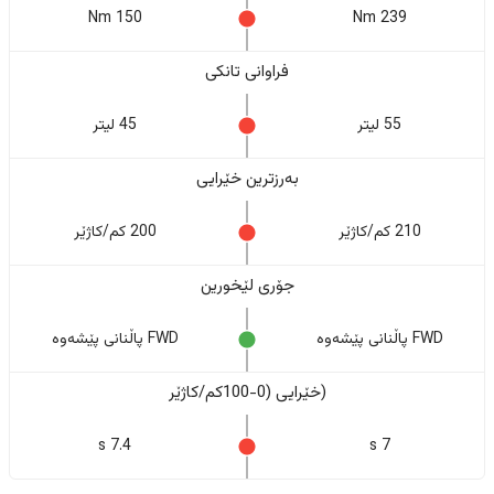
150 Nm
239 Nm
فراوانی تانکی
55 لیتر
45 لیتر
بەرزترین خێرایی
210 کم/کاژێر
200 کم/کاژێر
جۆری لێخورین
FWD پاڵنانی پێشەوە
FWD پاڵنانی پێشەوە
(خێرایی (0-100کم/کاژێر
7.4 s
7 s