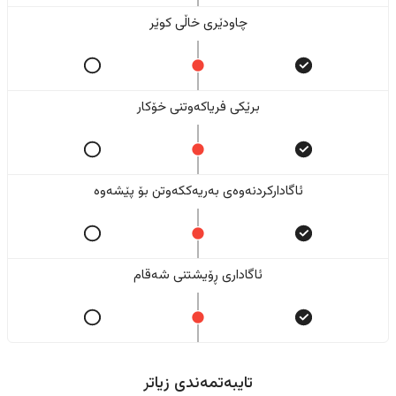
چاودێری خاڵی کوێر
برێکی فریاکەوتنی خۆکار
ئاگادارکردنەوەی بەریەککەوتن بۆ پێشەوە
ئاگاداری ڕۆیشتنی شەقام
تایبەتمەندی زیاتر