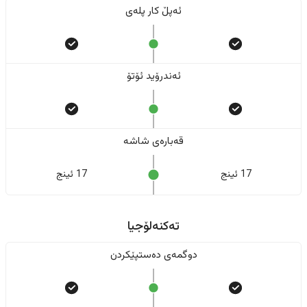
ئەپڵ کار پلەی
ئەندرۆید ئۆتۆ
قەبارەی شاشە
17 ئینج
17 ئینج
تەکنەلۆجیا
دوگمەی دەستپێکردن