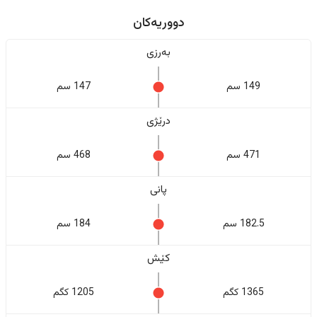
دووریەکان
بەرزی
149 سم
147 سم
درێژی
471 سم
468 سم
پانی
182.5 سم
184 سم
کێش
1365 کگم
1205 کگم