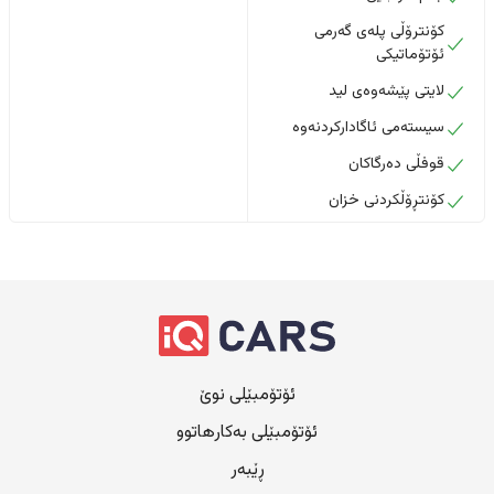
کۆنترۆڵی پلەی گەرمی
ئۆتۆماتیکی
لایتی پێشەوەی لید
سیستەمی ئاگادارکردنەوە
قوفڵی دەرگاکان
کۆنتڕۆڵکردنی خزان
ئۆتۆمبێلی نوێ
ئۆتۆمبێلی بەکارهاتوو
ڕێبەر