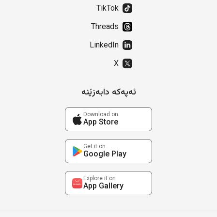
TikTok
Threads
LinkedIn
X
ئەپەکە دابەزێنە
Download on
App Store
Get it on
Google Play
Explore it on
App Gallery