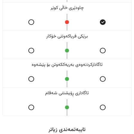
چاودێری خاڵی کوێر
برێکی فریاکەوتنی خۆکار
ئاگادارکردنەوەی بەریەککەوتن بۆ پێشەوە
ئاگاداری ڕۆیشتنی شەقام
تایبەتمەندی زیاتر