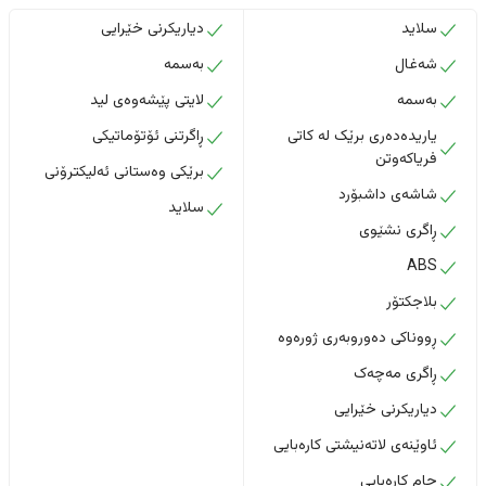
سلاید
دیاریکرنی خێرایی
شەغال
بەسمە
بەسمە
لایتی پێشەوەی لید
یاریدەدەری برێک لە کاتی
ڕاگرتنی ئۆتۆماتیکی
فریاکەوتن
برێکی وەستانی ئەلیکترۆنی
شاشەی داشبۆرد
سلاید
ڕاگری نشێوی
ABS
بلاجکتۆر
ڕووناکی دەوروبەری ژورەوە
ڕاگری مەچەک
دیاریکرنی خێرایی
ئاوێنەی لاتەنیشتی کارەبایی
جام کارەبایی