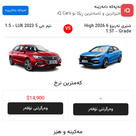
ئەپەکە دابەزێنە
ئەپەکە بەکاربێنە
خێراترین و ئاسانترین ڕێگا بۆ iQ Cars
شێری
ئەریزۆ 6
2026
High
ئێم جی
5
2023
LUX
-
1.5
VS
1.5T
-
Grade
کەمترین نرخ
$14,900
-
وەرگرتنی ئۆفەر
وەرگرتنی ئۆفەر
مەکینە و هێز