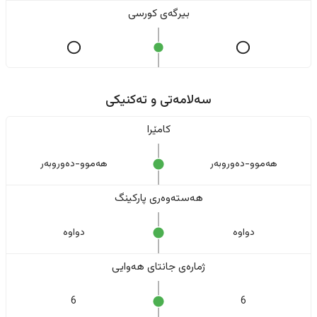
بیرگەی کورسی
سەلامەتی و تەکنیکی
کامێرا
هەموو-دەوروبەر
هەموو-دەوروبەر
هەستەوەری پارکینگ
دواوە
دواوە
ژمارەی جانتای هەوایی
6
6