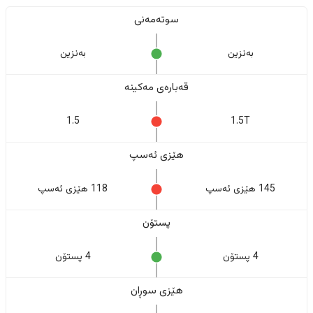
سوتەمەنی
بەنزین
بەنزین
قەبارەی مەکینە
1.5
1.5T
هێزی ئەسپ
145 هێزی ئەسپ
118 هێزی ئەسپ
پستۆن
4 پستۆن
4 پستۆن
هێزی سوڕان