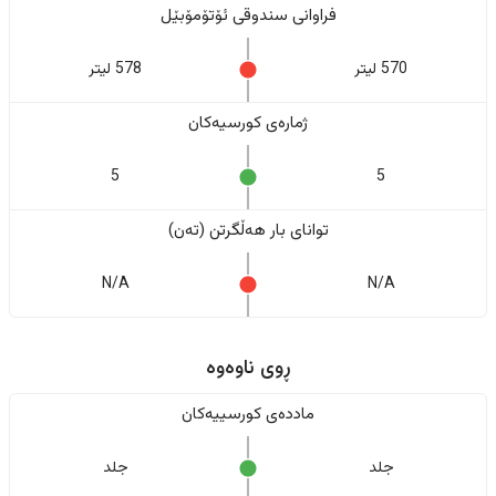
فراوانی سندوقی ئۆتۆمۆبێل
570 لیتر
578 لیتر
ژمارەی کورسیەکان
5
5
تواناى بار هەڵگرتن (تەن)
N/A
N/A
ڕوی ناوەوە
ماددەی کورسییەکان
جلد
جلد