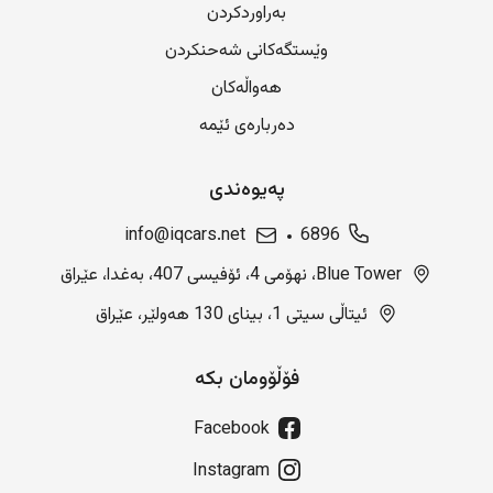
بەراوردکردن
وێستگەکانی شەحنکردن
هەواڵەکان
دەربارەی ئێمە
پەیوەندی
info@iqcars.net
6896
Blue Tower، نهۆمی 4، ئۆفیسی 407، بەغدا، عێراق
ئیتاڵی سیتی 1، بینای 130 هەولێر، عێراق
فۆڵۆومان بکە
Facebook
Instagram