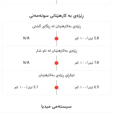
ڕێژەى به کارهێنانی سوتەمەنی
ڕێژەى بەکارهێنان له ڕێگای گشتی
5.8 لیتر/١٠٠ کم
N/A
ڕێژەى بەکارهێنان له ناو شار
7.8 لیتر/١٠٠ کم
N/A
تێکڕای ڕێژەى بەکارهێنان
6.9 لیتر/١٠٠ کم
5.1 لیتر/١٠٠ کم
سیستەمی میدیا