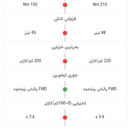
150 Nm
210 Nm
فراوانی تانکی
48 لیتر
45 لیتر
بەرزترین خێرایی
220 کم/کاژێر
200 کم/کاژێر
جۆری لێخورین
FWD پاڵنانی پێشەوە
FWD پاڵنانی پێشەوە
(خێرایی (0-100کم/کاژێر
7.4 s
9.9 s