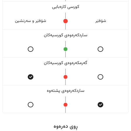
کورسی کارەبایی
شۆفێر
شۆفێر و سەرنشین
ساردکەرەوەی کورسیەکان
گەرمکەرەوەی کورسیەکان
ساردکەرەوەی پشتەوە
ڕوی دەرەوە