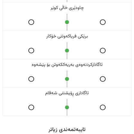
چاودێری خاڵی کوێر
برێکی فریاکەوتنی خۆکار
ئاگادارکردنەوەی بەریەککەوتن بۆ پێشەوە
ئاگاداری ڕۆیشتنی شەقام
تایبەتمەندی زیاتر