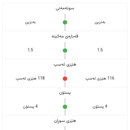
سوتەمەنی
بەنزین
بەنزین
قەبارەی مەکینە
1.5
1.5
هێزی ئەسپ
116 هێزی ئەسپ
118 هێزی ئەسپ
پستۆن
4 پستۆن
4 پستۆن
هێزی سوڕان