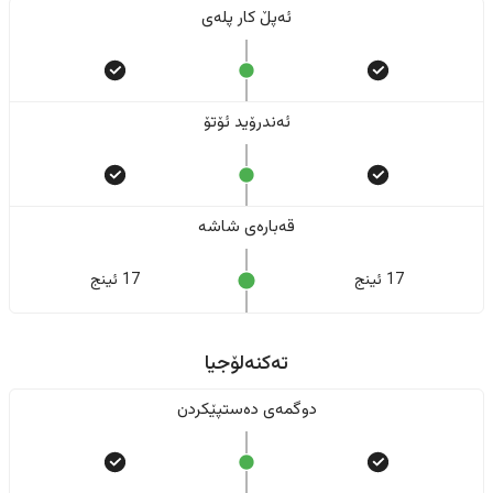
ئەپڵ کار پلەی
ئەندرۆید ئۆتۆ
قەبارەی شاشە
17 ئینج
17 ئینج
تەکنەلۆجیا
دوگمەی دەستپێکردن