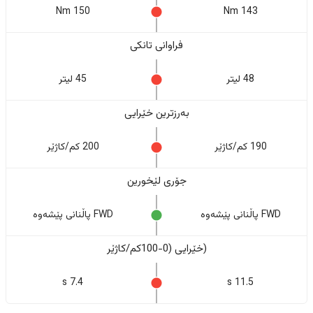
150 Nm
143 Nm
فراوانی تانکی
48 لیتر
45 لیتر
بەرزترین خێرایی
190 کم/کاژێر
200 کم/کاژێر
جۆری لێخورین
FWD پاڵنانی پێشەوە
FWD پاڵنانی پێشەوە
(خێرایی (0-100کم/کاژێر
7.4 s
11.5 s