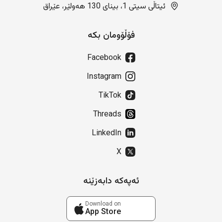
ئیتاڵی سیتی 1، بینای 130 هەولێر، عێراق
فۆڵۆومان بکە
Facebook
Instagram
TikTok
Threads
LinkedIn
X
ئەپەکە دابەزێنە
Download on
App Store