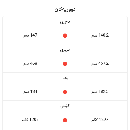
دووریەکان
بەرزی
148.2 سم
147 سم
درێژی
457.2 سم
468 سم
پانی
182.5 سم
184 سم
کێش
1297 کگم
1205 کگم