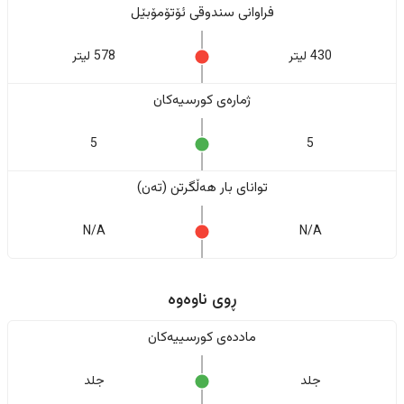
فراوانی سندوقی ئۆتۆمۆبێل
430 لیتر
578 لیتر
ژمارەی کورسیەکان
5
5
تواناى بار هەڵگرتن (تەن)
N/A
N/A
ڕوی ناوەوە
ماددەی کورسییەکان
جلد
جلد