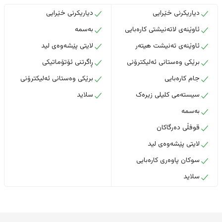
دیاریکرنی خێرایی
دیاریکرنی خێرایی
ئاوێنەی لاتەنیشتی کارەبایی
بەسمە
ئاوێنەی تەنیشت هیتەر
لایتی پێشەوەی لید
برێکی وەستانی ئەلیکترۆنی
ڕاگرتنی ئۆتۆماتیکی
جام کارەبایی
برێکی وەستانی ئەلیکترۆنی
سیستەمی کلیلی زیرەک
سلاید
بەسمە
قوفڵی دەرگاکان
لایتی پێشەوەی لید
سوکان پاوەری کارەبایی
سلاید