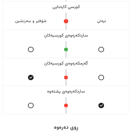
کورسی کارەبایی
نیەتی
شۆفێر و سەرنشین
ساردکەرەوەی کورسیەکان
گەرمکەرەوەی کورسیەکان
ساردکەرەوەی پشتەوە
ڕوی دەرەوە