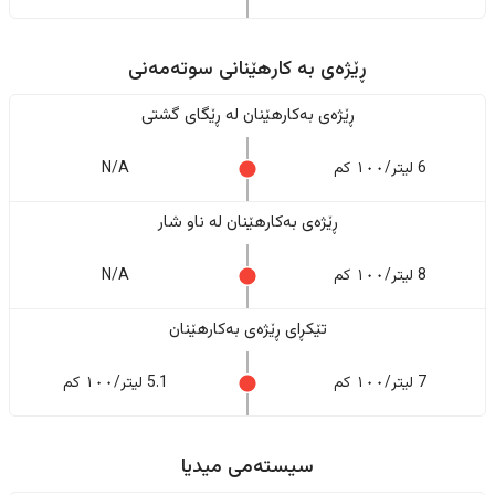
ڕێژەى به کارهێنانی سوتەمەنی
ڕێژەى بەکارهێنان له ڕێگای گشتی
6 لیتر/١٠٠ کم
N/A
ڕێژەى بەکارهێنان له ناو شار
8 لیتر/١٠٠ کم
N/A
تێکڕای ڕێژەى بەکارهێنان
7 لیتر/١٠٠ کم
5.1 لیتر/١٠٠ کم
سیستەمی میدیا