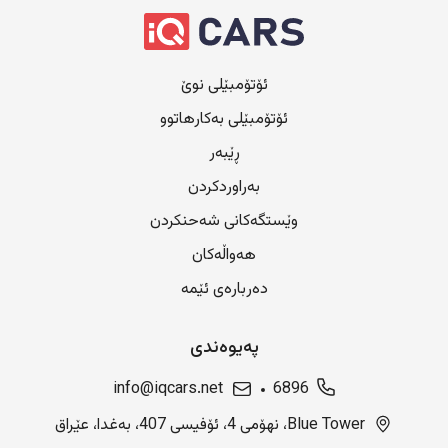
ئۆتۆمبێلی نوێ
ئۆتۆمبێلی بەکارهاتوو
ڕێبەر
بەراوردکردن
وێستگەکانی شەحنکردن
هەواڵەکان
دەربارەی ئێمە
پەیوەندی
info@iqcars.net
6896
Blue Tower، نهۆمی 4، ئۆفیسی 407، بەغدا، عێراق