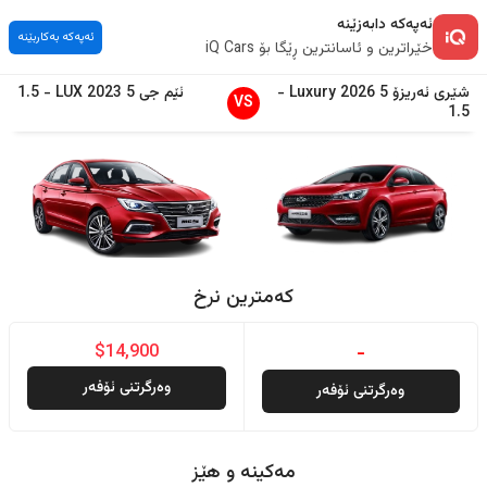
ئەپەکە دابەزێنە
ئەپەکە بەکاربێنە
خێراترین و ئاسانترین ڕێگا بۆ iQ Cars
شێری
ئەریزۆ 5
2026
Luxury
-
ئێم جی
5
2023
LUX
-
1.5
VS
1.5
کەمترین نرخ
$14,900
-
وەرگرتنی ئۆفەر
وەرگرتنی ئۆفەر
مەکینە و هێز