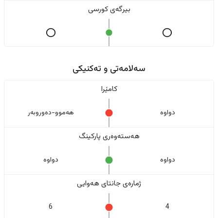
بیرگەی کورسی
سەلامەتی و تەکنیکی
کامێرا
دواوە
هەموو-دەوروبەر
هەستەوەری پارکینگ
دواوە
دواوە
ژمارەی جانتای هەوایی
6
4