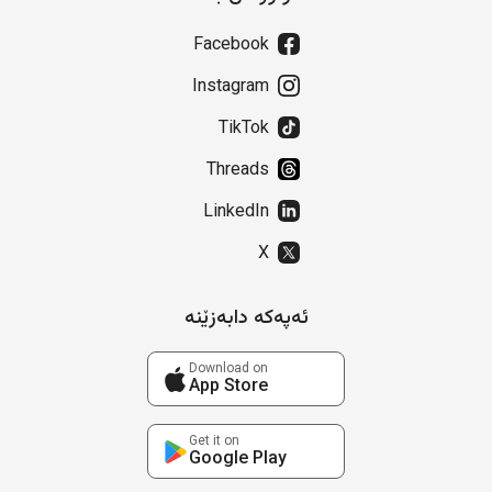
Facebook
Instagram
TikTok
Threads
LinkedIn
X
ئەپەکە دابەزێنە
Download on
App Store
Get it on
Google Play