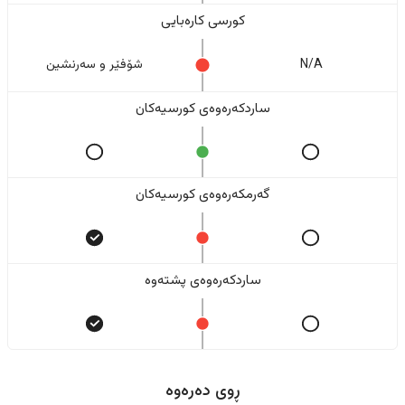
کورسی کارەبایی
N/A
شۆفێر و سەرنشین
ساردکەرەوەی کورسیەکان
گەرمکەرەوەی کورسیەکان
ساردکەرەوەی پشتەوە
ڕوی دەرەوە