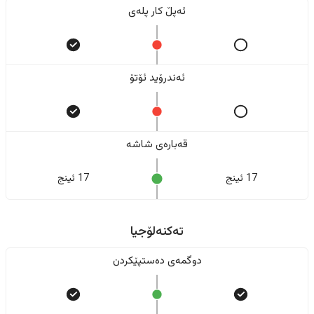
ئەپڵ کار پلەی
ئەندرۆید ئۆتۆ
قەبارەی شاشە
17 ئینج
17 ئینج
تەکنەلۆجیا
دوگمەی دەستپێکردن