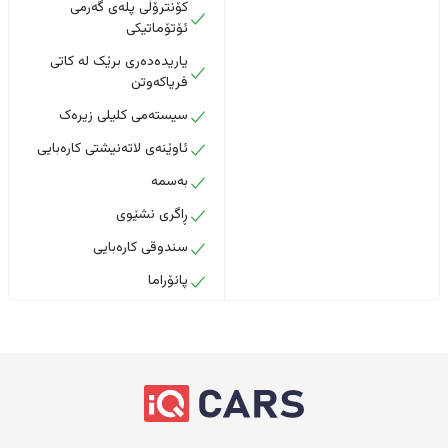
کۆنترۆڵی پلەی گەرمی
ئۆتۆماتیکی
یاریدەدەری برێک لە کاتی
فریاکەوتن
سیستەمی کلیلی زیرەک
ئاوێنەی لاتەنیشتی کارەبایی
بەسمە
ڕاگری نشێوی
سندوقی کارەبایی
پانۆراما