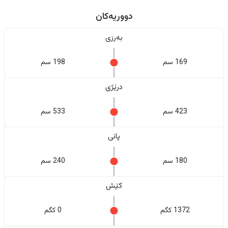
دووریەکان
بەرزی
169 سم
198 سم
درێژی
423 سم
533 سم
پانی
180 سم
240 سم
کێش
1372 کگم
0 کگم