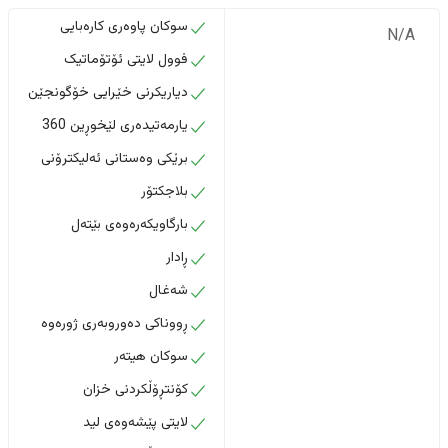
سوکان پاوەری کارەبایی
N/A
فوول لایتی ئۆتۆماتیک
دیاریکرنی خێرایی خۆگونجێن
یارمەتیدەری لێخوڕین 360
برێکی وەستانی ئەلیکترۆنی
بلاجکتۆر
بارگاویکەرەوەی بێتەل
ڕادار
شەغال
ڕووناکی دەوروبەری ژورەوە
سوکان هیتەر
کۆنتڕۆڵکردنی خزان
لایتی پێشەوەی لید