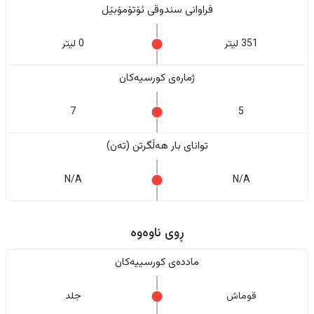
فراوانی سندوقی ئۆتۆمۆبێل
351 لیتر
0 لیتر
ژمارەی کورسیەکان
7
5
تواناى بار هەڵگرتن (تەن)
N/A
N/A
ڕوی ناوەوە
ماددەی کورسییەکان
قوماش
جلد