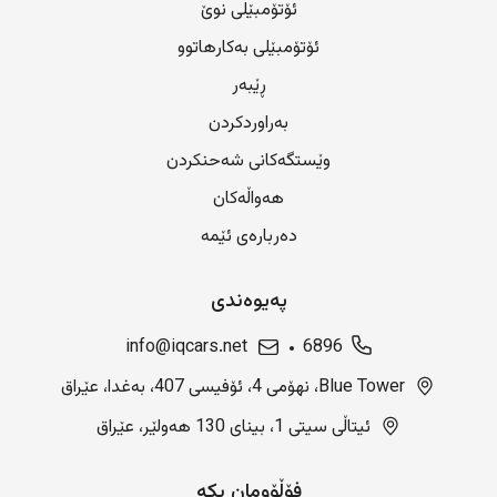
ئۆتۆمبێلی نوێ
ئۆتۆمبێلی بەکارهاتوو
ڕێبەر
بەراوردکردن
وێستگەکانی شەحنکردن
هەواڵەکان
دەربارەی ئێمە
پەیوەندی
info@iqcars.net
6896
Blue Tower، نهۆمی 4، ئۆفیسی 407، بەغدا، عێراق
ئیتاڵی سیتی 1، بینای 130 هەولێر، عێراق
فۆڵۆومان بکە