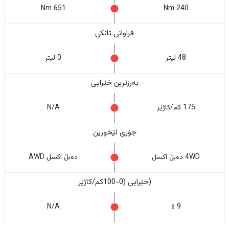
651 Nm
240 Nm
فراوانی تانکی
48 لیتر
0 لیتر
بەرزترین خێرایی
175 کم/کاژێر
N/A
جۆری لێخورین
4WD دەبڵ اکسل
دەبڵ اکسل AWD
(خێرایی (0-100کم/کاژێر
N/A
9 s