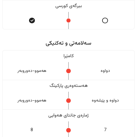
بیرگەی کورسی
سەلامەتی و تەکنیکی
کامێرا
دواوە
هەموو-دەوروبەر
هەستەوەری پارکینگ
دواوە و پێشەوە
هەموو-دەوروبەر
ژمارەی جانتای هەوایی
8
7