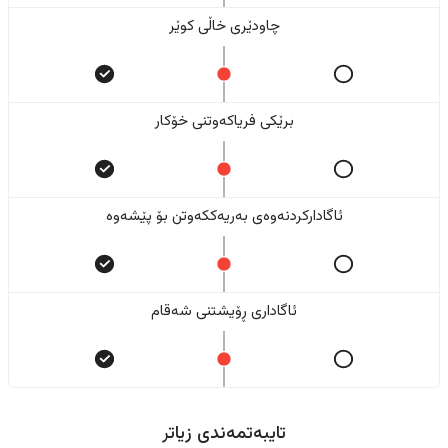
چاودێری خاڵی کوێر
برێکی فریاکەوتنی خۆکار
ئاگادارکردنەوەی بەریەککەوتن بۆ پێشەوە
ئاگاداری ڕۆیشتنی شەقام
تایبەتمەندی زیاتر