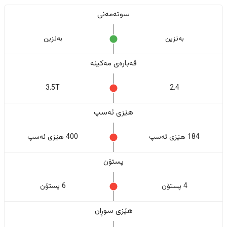
سوتەمەنی
بەنزین
بەنزین
قەبارەی مەکینە
3.5T
2.4
هێزی ئەسپ
184 هێزی ئەسپ
400 هێزی ئەسپ
پستۆن
4 پستۆن
6 پستۆن
هێزی سوڕان