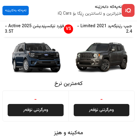
ئەپەکە دابەزێنە
ئەپەکە بەکاربێنە
خێراترین و ئاسانترین ڕێگا بۆ iQ Cars
جیپ
رێنێگەید
2021
Limited
-
فۆرد
ئێکسپێدیشن
2025
Active
-
VS
3.5T
2.4
کەمترین نرخ
-
-
وەرگرتنی ئۆفەر
وەرگرتنی ئۆفەر
مەکینە و هێز