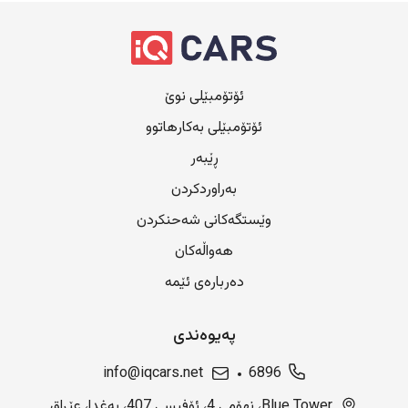
ئۆتۆمبێلی نوێ
ئۆتۆمبێلی بەکارهاتوو
ڕێبەر
بەراوردکردن
وێستگەکانی شەحنکردن
هەواڵەکان
دەربارەی ئێمە
پەیوەندی
info@iqcars.net
6896
Blue Tower، نهۆمی 4، ئۆفیسی 407، بەغدا، عێراق