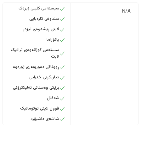
سیستەمی کلیلی زیرەک
N/A
سندوقی کارەبایی
لایتی پێشەوەی لیزەر
پانۆراما
سستەمی کوژانەوەی ترافیک
لایت
ڕووناکی دەوروبەری ژورەوە
دیاریکرنی خێرایی
برێکی وەستانی ئەلیکترۆنی
شەغال
فوول لایتی ئۆتۆماتیک
شاشەی داشبۆرد