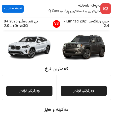
ئەپەکە دابەزێنە
ئەپەکە بەکاربێنە
خێراترین و ئاسانترین ڕێگا بۆ iQ Cars
جیپ
رێنێگەید
2021
Limited
-
بی ئێم دەبڵیو
2025
X4
VS
2.0
-
xDrive30i
2.4
کەمترین نرخ
-
-
وەرگرتنی ئۆفەر
وەرگرتنی ئۆفەر
مەکینە و هێز