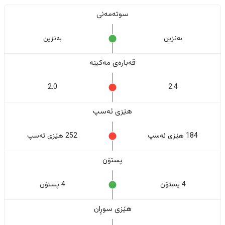
سوتەمەنی
بەنزین
بەنزین
قەبارەی مەکینە
2.0
2.4
هێزی ئەسپ
184 هێزی ئەسپ
252 هێزی ئەسپ
پستۆن
4 پستۆن
4 پستۆن
هێزی سوڕان