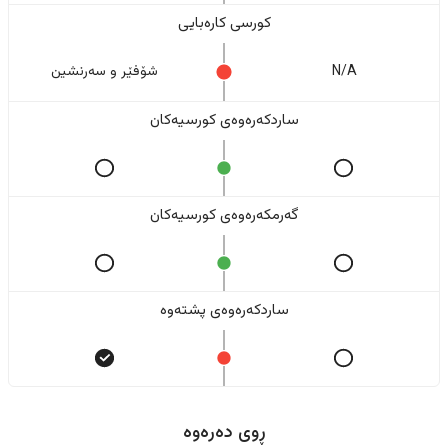
کورسی کارەبایی
N/A
شۆفێر و سەرنشین
ساردکەرەوەی کورسیەکان
گەرمکەرەوەی کورسیەکان
ساردکەرەوەی پشتەوە
ڕوی دەرەوە