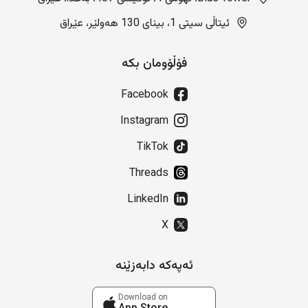
ئیتاڵی سیتی 1، بینای 130 هەولێر، عێراق
فۆڵۆومان بکە
Facebook
Instagram
TikTok
Threads
LinkedIn
X
ئەپەکە دابەزێنە
Download on