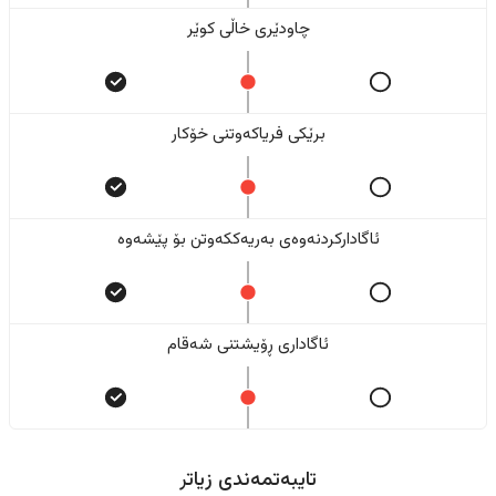
چاودێری خاڵی کوێر
برێکی فریاکەوتنی خۆکار
ئاگادارکردنەوەی بەریەککەوتن بۆ پێشەوە
ئاگاداری ڕۆیشتنی شەقام
تایبەتمەندی زیاتر