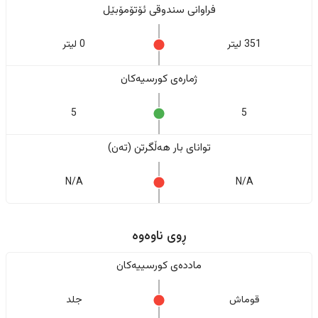
فراوانی سندوقی ئۆتۆمۆبێل
351 لیتر
0 لیتر
ژمارەی کورسیەکان
5
5
تواناى بار هەڵگرتن (تەن)
N/A
N/A
ڕوی ناوەوە
ماددەی کورسییەکان
قوماش
جلد