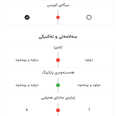
بیرگەی کورسی
سەلامەتی و تەکنیکی
کامێرا
دواوە
دواوە و پێشەوە
هەستەوەری پارکینگ
دواوە و پێشەوە
دواوە و پێشەوە
ژمارەی جانتای هەوایی
6
7