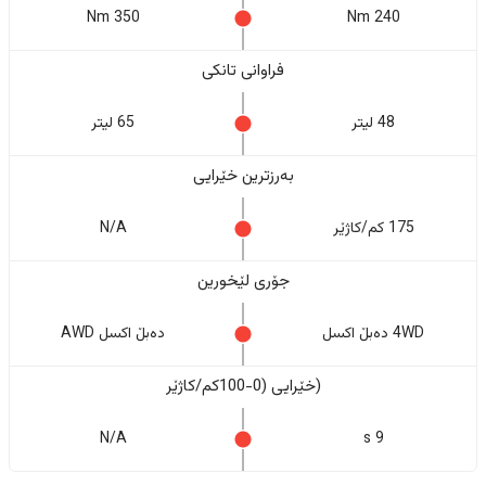
350 Nm
240 Nm
فراوانی تانکی
48 لیتر
65 لیتر
بەرزترین خێرایی
175 کم/کاژێر
N/A
جۆری لێخورین
4WD دەبڵ اکسل
دەبڵ اکسل AWD
(خێرایی (0-100کم/کاژێر
N/A
9 s