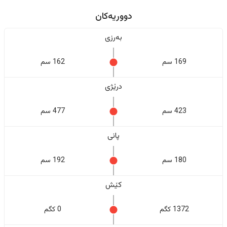
دووریەکان
بەرزی
169 سم
162 سم
درێژی
423 سم
477 سم
پانی
180 سم
192 سم
کێش
1372 کگم
0 کگم