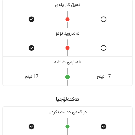
ئەپڵ کار پلەی
ئەندرۆید ئۆتۆ
قەبارەی شاشە
17 ئینج
17 ئینج
تەکنەلۆجیا
دوگمەی دەستپێکردن