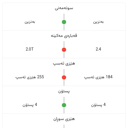
سوتەمەنی
بەنزین
بەنزین
قەبارەی مەکینە
2.0T
2.4
هێزی ئەسپ
184 هێزی ئەسپ
255 هێزی ئەسپ
پستۆن
4 پستۆن
4 پستۆن
هێزی سوڕان