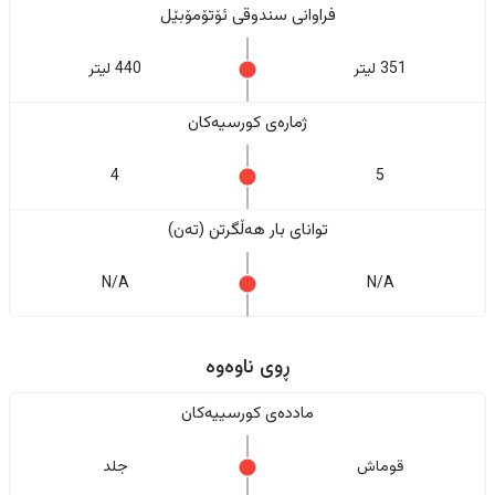
فراوانی سندوقی ئۆتۆمۆبێل
351 لیتر
440 لیتر
ژمارەی کورسیەکان
4
5
تواناى بار هەڵگرتن (تەن)
N/A
N/A
ڕوی ناوەوە
ماددەی کورسییەکان
قوماش
جلد