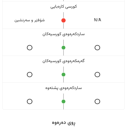
کورسی کارەبایی
N/A
شۆفێر و سەرنشین
ساردکەرەوەی کورسیەکان
گەرمکەرەوەی کورسیەکان
ساردکەرەوەی پشتەوە
ڕوی دەرەوە