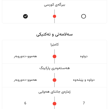
بیرگەی کورسی
سەلامەتی و تەکنیکی
کامێرا
دواوە
هەموو-دەوروبەر
هەستەوەری پارکینگ
دواوە و پێشەوە
هەموو-دەوروبەر
ژمارەی جانتای هەوایی
6
7