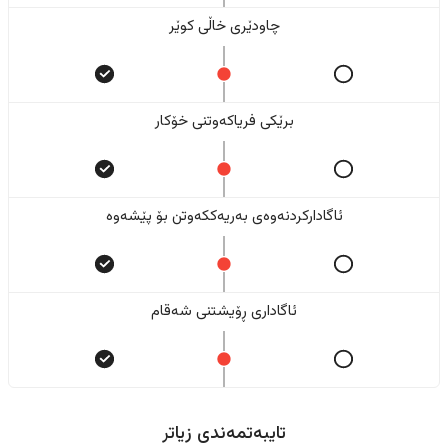
چاودێری خاڵی کوێر
برێکی فریاکەوتنی خۆکار
ئاگادارکردنەوەی بەریەککەوتن بۆ پێشەوە
ئاگاداری ڕۆیشتنی شەقام
تایبەتمەندی زیاتر