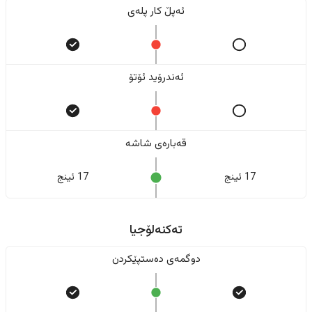
ئەپڵ کار پلەی
ئەندرۆید ئۆتۆ
قەبارەی شاشە
17 ئینج
17 ئینج
تەکنەلۆجیا
دوگمەی دەستپێکردن