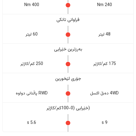
400 Nm
240 Nm
فراوانی تانکی
48 لیتر
60 لیتر
بەرزترین خێرایی
175 کم/کاژێر
250 کم/کاژێر
جۆری لێخورین
4WD دەبڵ اکسل
RWD پاڵنانی دواوە
(خێرایی (0-100کم/کاژێر
5.6 s
9 s