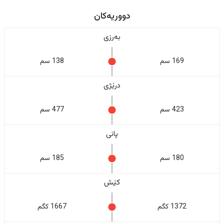
دووریەکان
بەرزی
169 سم
138 سم
درێژی
423 سم
477 سم
پانی
180 سم
185 سم
کێش
1372 کگم
1667 کگم