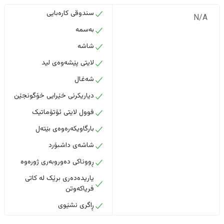
سندوقی کارەبایی
N/A
بەسمە
شاشە
لایتی پێشەوەی لید
شەغال
دیاریکرنی خێرایی خۆگونجێن
فوول لایتی ئۆتۆماتیک
بارگاویکەرەوەی بێتەل
شاشەی داشبۆرد
ڕووناکی دەوروبەری ژورەوە
یاریدەدەری برێک لە کاتی
فریاکەوتن
ڕاگری نشێوی