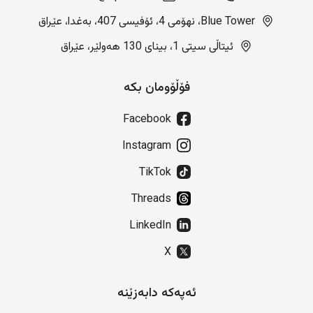
Blue Tower، نهۆمی 4، ئۆفیسی 407، بەغدا، عێراق
ئیتاڵی سیتی 1، بینای 130 هەولێر، عێراق
فۆڵۆومان بکە
Facebook
Instagram
TikTok
Threads
LinkedIn
X
ئەپەکە دابەزێنە