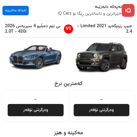
ئەپەکە دابەزێنە
ئەپەکە بەکاربێنە
خێراترین و ئاسانترین ڕێگا بۆ iQ Cars
جیپ
رێنێگەید
2021
Limited
-
بی ئێم دەبڵیو
4 سیریەس
2026
VS
2.0T
-
430i
2.4
کەمترین نرخ
-
-
وەرگرتنی ئۆفەر
وەرگرتنی ئۆفەر
مەکینە و هێز