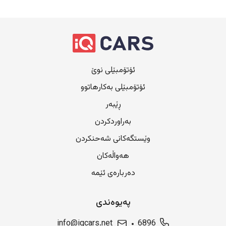
ئۆتۆمبێلی نوێ
ئۆتۆمبێلی بەکارهاتوو
ڕێبەر
بەراوردکردن
وێستگەکانی شەحنکردن
هەواڵەکان
دەربارەی ئێمە
پەیوەندی
info@iqcars.net
6896