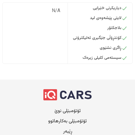
دیاریکرنی خێرایی
N/A
لایتی پێشەوەی لید
بلاجکتۆر
کۆنتڕۆڵی جێگیری ئەلیکترۆنی
ڕاگری نشێوی
سیستەمی کلیلی زیرەک
ئۆتۆمبێلی نوێ
ئۆتۆمبێلی بەکارهاتوو
ڕێبەر