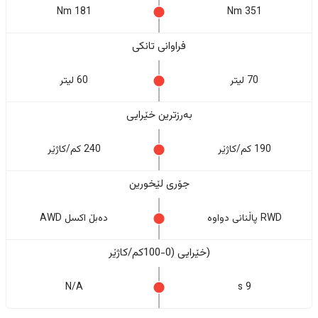
181 Nm
351 Nm
فراوانی تانکی
70 لیتر
60 لیتر
بەرزترین خێرایی
190 کم/کاژێر
240 کم/کاژێر
جۆری لێخورین
RWD پاڵنانی دواوە
دەبڵ اکسل AWD
(خێرایی (0-100کم/کاژێر
N/A
9 s