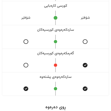
کورسی کارەبایی
شۆفێر
شۆفێر
ساردکەرەوەی کورسیەکان
گەرمکەرەوەی کورسیەکان
ساردکەرەوەی پشتەوە
ڕوی دەرەوە