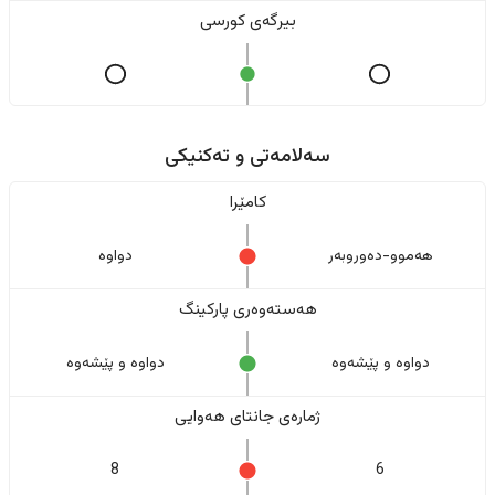
بیرگەی کورسی
سەلامەتی و تەکنیکی
کامێرا
هەموو-دەوروبەر
دواوە
هەستەوەری پارکینگ
دواوە و پێشەوە
دواوە و پێشەوە
ژمارەی جانتای هەوایی
8
6