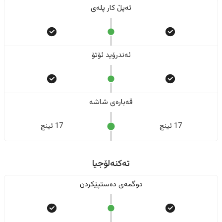
ئەپڵ کار پلەی
ئەندرۆید ئۆتۆ
قەبارەی شاشە
17 ئینج
17 ئینج
تەکنەلۆجیا
دوگمەی دەستپێکردن