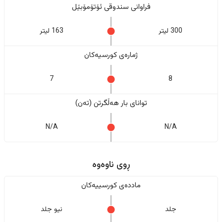
فراوانی سندوقی ئۆتۆمۆبێل
300 لیتر
163 لیتر
ژمارەی کورسیەکان
7
8
تواناى بار هەڵگرتن (تەن)
N/A
N/A
ڕوی ناوەوە
ماددەی کورسییەکان
جلد
نیو جلد