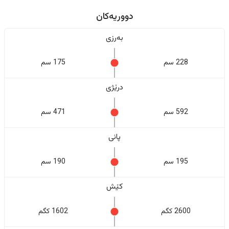
دووریەکان
بەرزی
228 سم
175 سم
درێژی
592 سم
471 سم
پانی
195 سم
190 سم
کێش
2600 کگم
1602 کگم