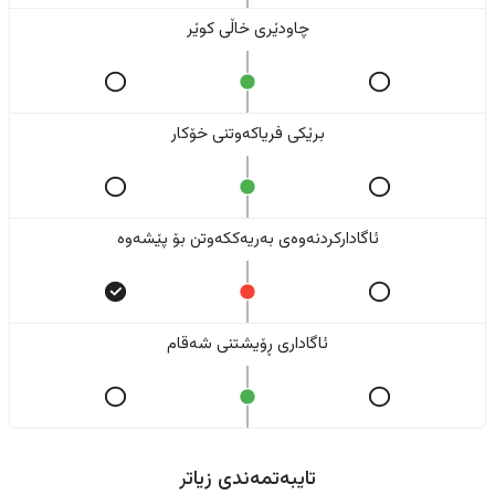
چاودێری خاڵی کوێر
برێکی فریاکەوتنی خۆکار
ئاگادارکردنەوەی بەریەککەوتن بۆ پێشەوە
ئاگاداری ڕۆیشتنی شەقام
تایبەتمەندی زیاتر