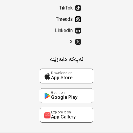
TikTok
Threads
LinkedIn
X
ئەپەکە دابەزێنە
Download on
App Store
Get it on
Google Play
Explore it on
App Gallery