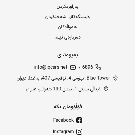
بەراوردکردن
وێستگەکانی شەحنکردن
هەواڵەکان
دەربارەی ئێمە
پەیوەندی
info@iqcars.net
6896
Blue Tower، نهۆمی 4، ئۆفیسی 407، بەغدا، عێراق
ئیتاڵی سیتی 1، بینای 130 هەولێر، عێراق
فۆڵۆومان بکە
Facebook
Instagram