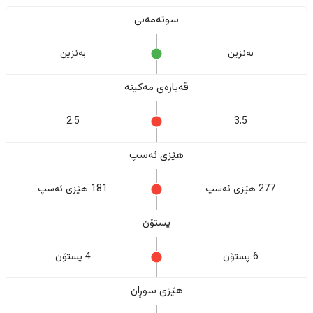
سوتەمەنی
بەنزین
بەنزین
قەبارەی مەکینە
2.5
3.5
هێزی ئەسپ
277 هێزی ئەسپ
181 هێزی ئەسپ
پستۆن
6 پستۆن
4 پستۆن
هێزی سوڕان