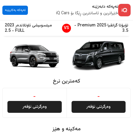
ئەپەکە دابەزێنە
ئەپەکە بەکاربێنە
خێراترین و ئاسانترین ڕێگا بۆ iQ Cars
تۆیۆتا
گرانڤیا
2025
Premium
-
میتسوبیشی
ئاوتلاندەر
2023
VS
2.5
-
FULL
3.5
کەمترین نرخ
-
-
وەرگرتنی ئۆفەر
وەرگرتنی ئۆفەر
مەکینە و هێز