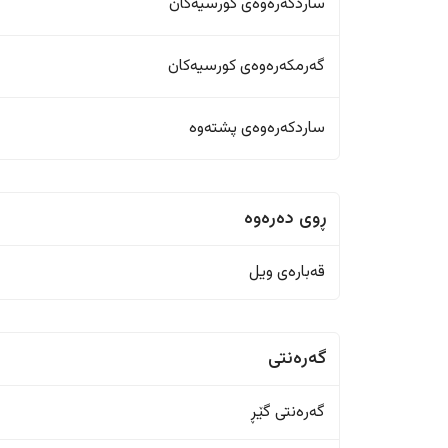
ساردکەرەوەی کورسیەکان
گەرمکەرەوەی کورسیەکان
ساردکەرەوەی پشتەوە
ڕوی دەرەوە
قەبارەی ویل
گەرەنتی
گەرەنتی گێڕ