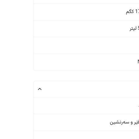
گم
ر
ر و سەرنشین