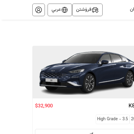
ن
فرۆشتن
عربي
K
$32,900
High Grade
-
3.5
2