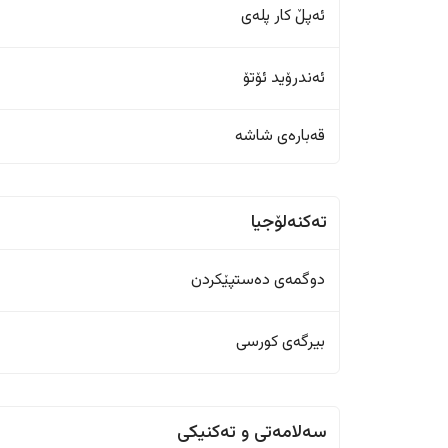
ئەپڵ کار پلەی
ئەندرۆید ئۆتۆ
قەبارەی شاشە
تەکنەلۆجیا
دوگمەی دەستپێکردن
بیرگەی کورسی
سەلامەتی و تەکنیکی