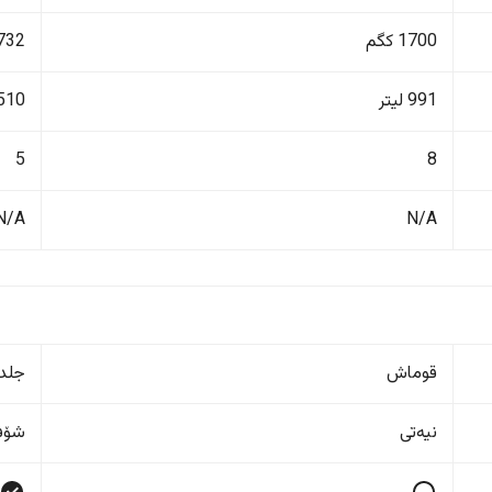
1700 کگم
1732 ک
991 لیتر
510 لیت
5
8
N/A
N/A
قوماش
جلد
نیەتی
شۆفێ