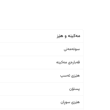
مەکینە و هێز
سوتەمەنی
قەبارەی مەکینە
هێزی ئەسپ
پستۆن
هێزی سوڕان