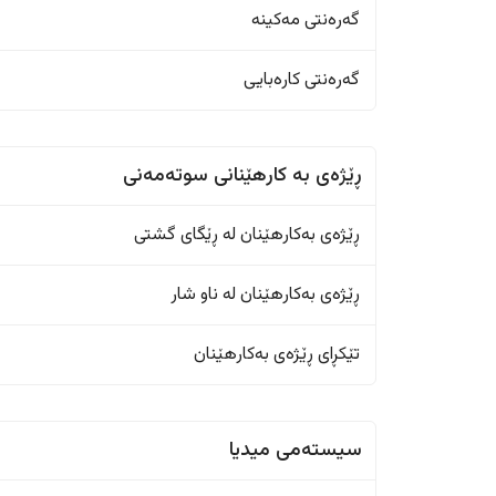
گەرەنتی مەکینە
گەرەنتی کارەبایی
ڕێژەى به کارهێنانی سوتەمەنی
ڕێژەى بەکارهێنان له ڕێگای گشتی
ڕێژەى بەکارهێنان له ناو شار
تێکڕای ڕێژەى بەکارهێنان
سیستەمی میدیا