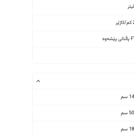
ر
ێشەوە
 سم
 سم
 سم