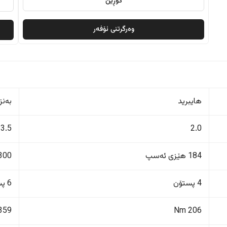
گۆڕین
وەرگرتنی ئۆفەر
هایبرید
بەنز
3.5
2.0
184 هێزی ئەسپ
300 هێزی ئەس
4 پستۆن
6 پستۆن
359 Nm
206 Nm