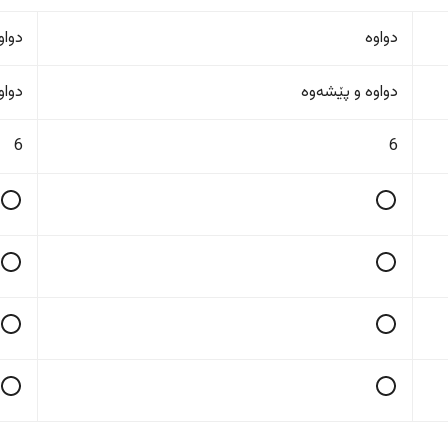
دواوە
دواو
دواوە و پێشەوە
دواو
6
6