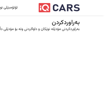
ئۆتۆمبێلی نو
بەراوردکردن
بەراوردکردنی مۆدێلە نوێکان و داواکردنی وتە بۆ مۆدێلی