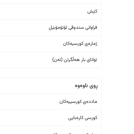
کێش
فراوانی سندوقی ئۆتۆمۆبێل
ژمارەی کورسیەکان
تواناى بار هەڵگرتن (تەن)
ڕوی ناوەوە
ماددەی کورسییەکان
کورسی کارەبایی