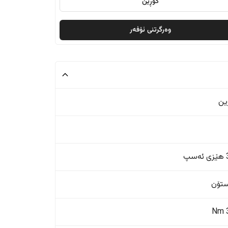
گۆڕین
وەرگرتنی ئۆفەر
ین
پ