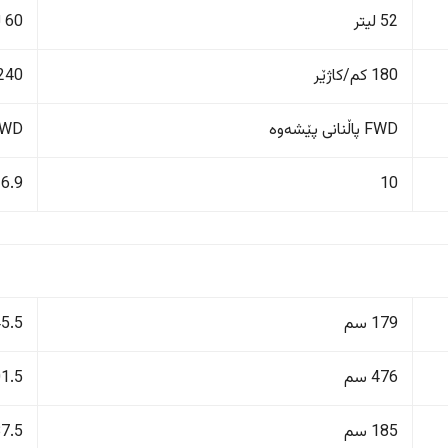
52 لیتر
60 لیتر
180 کم/کاژێر
240 کم/کاژێ
FWD پاڵنانی پێشەوە
FWD پاڵنانی پ
6.9
10
179 سم
145.5
476 سم
501.5
185 سم
187.5