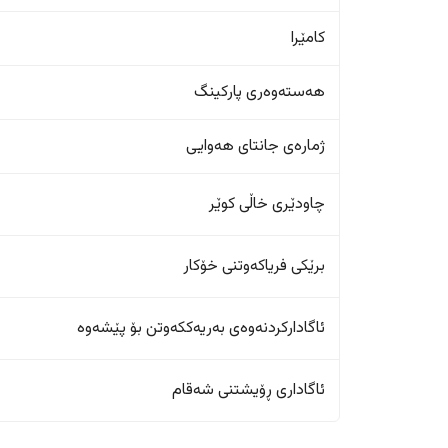
کامێرا
هەستەوەری پارکینگ
ژمارەی جانتای هەوایی
چاودێری خاڵی کوێر
برێکی فریاکەوتنی خۆکار
ئاگادارکردنەوەی بەریەککەوتن بۆ پێشەوە
ئاگاداری ڕۆیشتنی شەقام