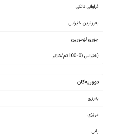
فراوانی تانکی
بەرزترین خێرایی
جۆری لێخورین
(خێرایی (0-100کم/کاژێر
دووریەکان
بەرزی
درێژی
پانی