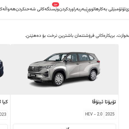
نوێ
ێ
ئۆتۆمبێلی بەکارهاتوو
ڕێبەر
بەراوردکردن
وێستگەکانی شەحنکردن
هەواڵەکا
 دڵخوازت. بریکارەکانی فرۆشتنمان باشترین نرخت بۆ دەهێنن.
تۆیۆتا
ئینۆڤا
کیا
8
HEV
-
2.0
2025
023