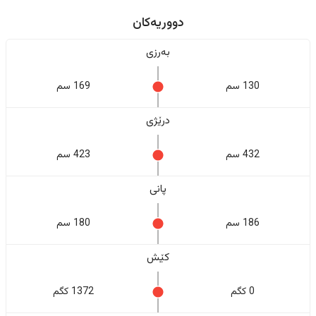
دووریەکان
بەرزی
130 سم
169 سم
درێژی
432 سم
423 سم
پانی
186 سم
180 سم
کێش
0 کگم
1372 کگم