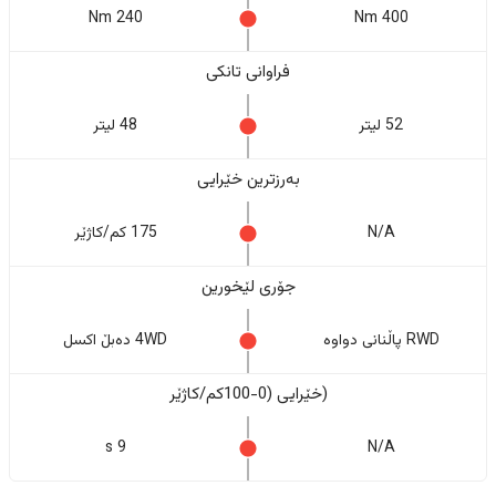
240 Nm
400 Nm
فراوانی تانکی
52 لیتر
48 لیتر
بەرزترین خێرایی
N/A
175 کم/کاژێر
جۆری لێخورین
RWD پاڵنانی دواوە
4WD دەبڵ اکسل
(خێرایی (0-100کم/کاژێر
9 s
N/A