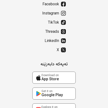
Facebook
Instagram
TikTok
Threads
LinkedIn
X
ئەپەکە دابەزێنە
Download on
App Store
Get it on
Google Play
Explore it on