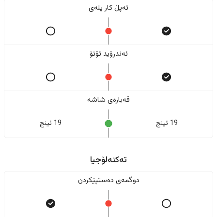
ئەپڵ کار پلەی
ئەندرۆید ئۆتۆ
قەبارەی شاشە
19 ئینج
19 ئینج
تەکنەلۆجیا
دوگمەی دەستپێکردن