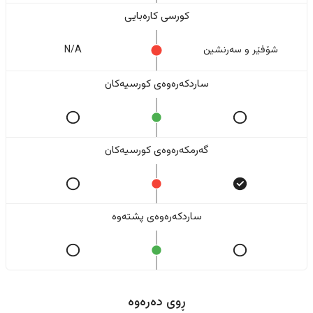
کورسی کارەبایی
شۆفێر و سەرنشین
N/A
ساردکەرەوەی کورسیەکان
گەرمکەرەوەی کورسیەکان
ساردکەرەوەی پشتەوە
ڕوی دەرەوە