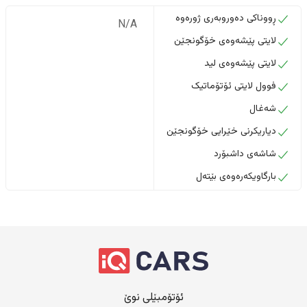
ڕووناکی دەوروبەری ژورەوە
N/A
لایتی پێشەوەی خۆگونجێن
لایتی پێشەوەی لید
فوول لایتی ئۆتۆماتیک
شەغال
دیاریکرنی خێرایی خۆگونجێن
شاشەی داشبۆرد
بارگاویکەرەوەی بێتەل
ئۆتۆمبێلی نوێ