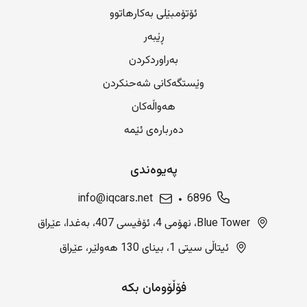
ئۆتۆمبێلی بەکارهاتوو
ڕێبەر
بەراوردکردن
وێستگەکانی شەحنکردن
هەواڵەکان
دەربارەی ئێمە
پەیوەندی
info@iqcars.net
6896
Blue Tower، نهۆمی 4، ئۆفیسی 407، بەغدا، عێراق
ئیتاڵی سیتی 1، بینای 130 هەولێر، عێراق
فۆڵۆومان بکە