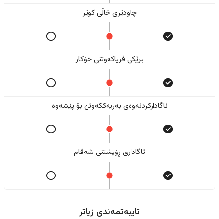
چاودێری خاڵی کوێر
برێکی فریاکەوتنی خۆکار
ئاگادارکردنەوەی بەریەککەوتن بۆ پێشەوە
ئاگاداری ڕۆیشتنی شەقام
تایبەتمەندی زیاتر