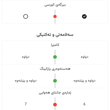
بیرگەی کورسی
سەلامەتی و تەکنیکی
کامێرا
دواوە
دواوە
هەستەوەری پارکینگ
دواوە و پێشەوە
دواوە و پێشەوە
ژمارەی جانتای هەوایی
7
6