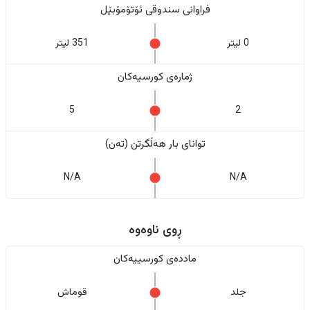
فراوانی سندوقی ئۆتۆمۆبێل
0 لیتر
351 لیتر
ژمارەی کورسیەکان
5
2
تواناى بار هەڵگرتن (تەن)
N/A
N/A
ڕوی ناوەوە
ماددەی کورسییەکان
جلد
قوماش