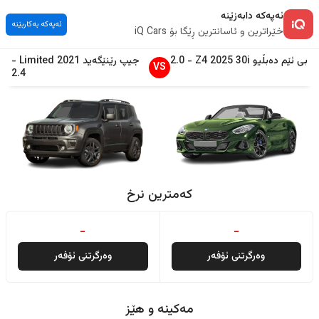
ئەپەکە دابەزێنە
ئەپەکە بەکاربێنە
خێراترین و ئاسانترین ڕێگا بۆ iQ Cars
بی ئێم دەبڵیو
30i
2025
Z4
-
2.0
جیپ
رێنێگەید
2021
Limited
-
VS
2.4
کەمترین نرخ
-
-
وەرگرتنی ئۆفەر
وەرگرتنی ئۆفەر
مەکینە و هێز