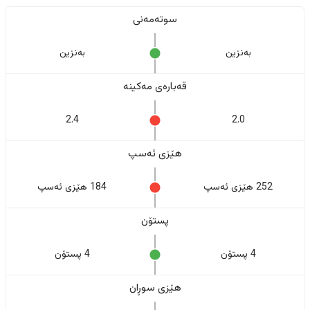
سوتەمەنی
بەنزین
بەنزین
قەبارەی مەکینە
2.4
2.0
هێزی ئەسپ
252 هێزی ئەسپ
184 هێزی ئەسپ
پستۆن
4 پستۆن
4 پستۆن
هێزی سوڕان