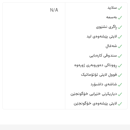
سلاید
N/A
بەسمە
ڕاگری نشێوی
لایتی پێشەوەی لید
شەغال
سندوقی کارەبایی
ڕووناکی دەوروبەری ژورەوە
فوول لایتی ئۆتۆماتیک
شاشەی داشبۆرد
دیاریکرنی خێرایی خۆگونجێن
لایتی پێشەوەی خۆگونجێن