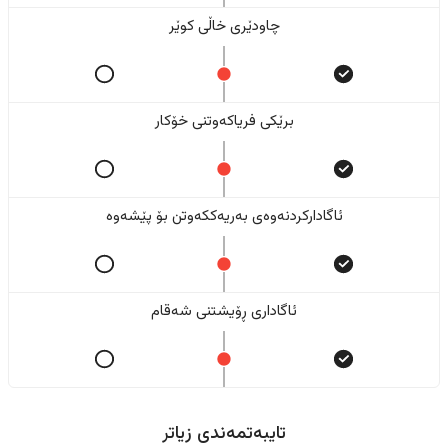
چاودێری خاڵی کوێر
برێکی فریاکەوتنی خۆکار
ئاگادارکردنەوەی بەریەککەوتن بۆ پێشەوە
ئاگاداری ڕۆیشتنی شەقام
تایبەتمەندی زیاتر