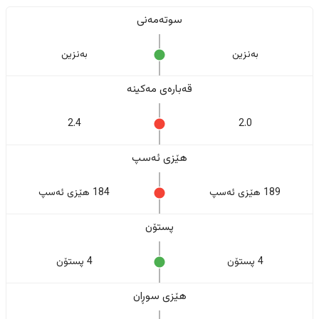
سوتەمەنی
بەنزین
بەنزین
قەبارەی مەکینە
2.4
2.0
هێزی ئەسپ
189 هێزی ئەسپ
184 هێزی ئەسپ
پستۆن
4 پستۆن
4 پستۆن
هێزی سوڕان