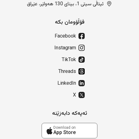
ئیتاڵی سیتی 1، بینای 130 هەولێر، عێراق
فۆڵۆومان بکە
Facebook
Instagram
TikTok
Threads
LinkedIn
X
ئەپەکە دابەزێنە
Download on
App Store