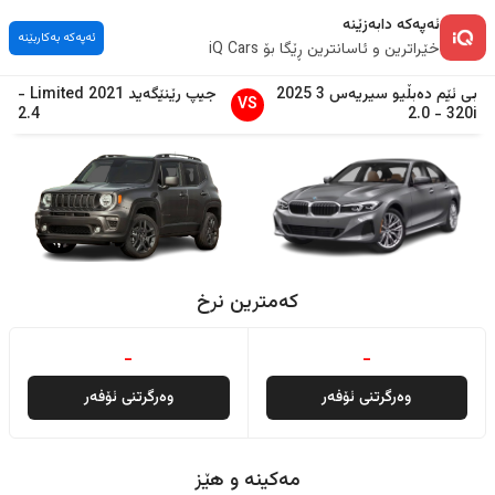
ئەپەکە دابەزێنە
ئەپەکە بەکاربێنە
خێراترین و ئاسانترین ڕێگا بۆ iQ Cars
بی ئێم دەبڵیو
سیریەس 3
2025
جیپ
رێنێگەید
2021
Limited
-
VS
2.4
2.0
-
320i
کەمترین نرخ
-
-
وەرگرتنی ئۆفەر
وەرگرتنی ئۆفەر
مەکینە و هێز