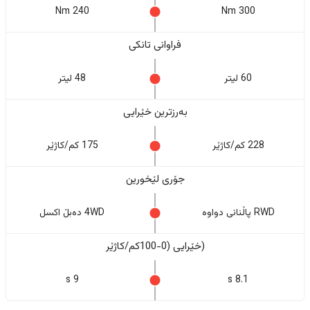
240 Nm
300 Nm
فراوانی تانکی
60 لیتر
48 لیتر
بەرزترین خێرایی
228 کم/کاژێر
175 کم/کاژێر
جۆری لێخورین
RWD پاڵنانی دواوە
4WD دەبڵ اکسل
(خێرایی (0-100کم/کاژێر
9 s
8.1 s