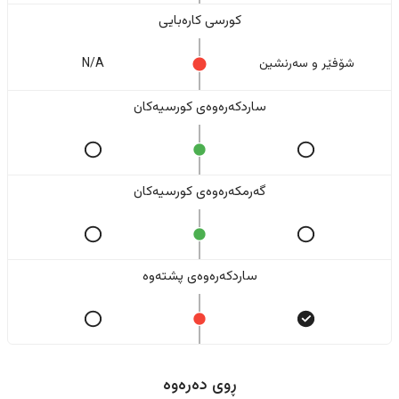
کورسی کارەبایی
شۆفێر و سەرنشین
N/A
ساردکەرەوەی کورسیەکان
گەرمکەرەوەی کورسیەکان
ساردکەرەوەی پشتەوە
ڕوی دەرەوە