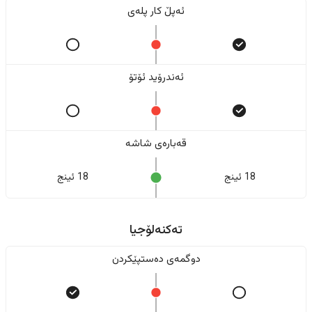
ئەپڵ کار پلەی
ئەندرۆید ئۆتۆ
قەبارەی شاشە
18 ئینج
18 ئینج
تەکنەلۆجیا
دوگمەی دەستپێکردن