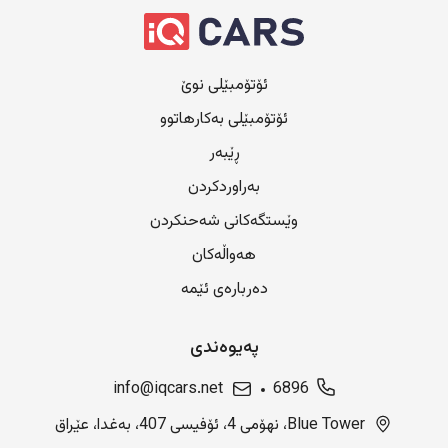
ئۆتۆمبێلی نوێ
ئۆتۆمبێلی بەکارهاتوو
ڕێبەر
بەراوردکردن
وێستگەکانی شەحنکردن
هەواڵەکان
دەربارەی ئێمە
پەیوەندی
info@iqcars.net
6896
Blue Tower، نهۆمی 4، ئۆفیسی 407، بەغدا، عێراق