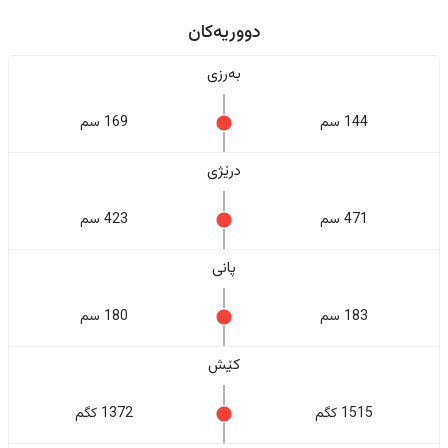
دووریەکان
بەرزی
144 سم
169 سم
درێژی
471 سم
423 سم
پانی
183 سم
180 سم
کێش
1515 کگم
1372 کگم