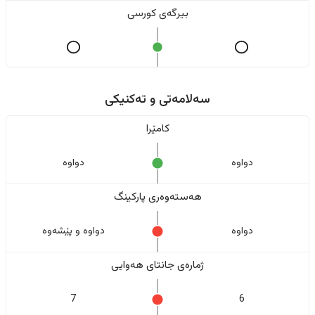
بیرگەی کورسی
سەلامەتی و تەکنیکی
کامێرا
دواوە
دواوە
هەستەوەری پارکینگ
دواوە
دواوە و پێشەوە
ژمارەی جانتای هەوایی
7
6