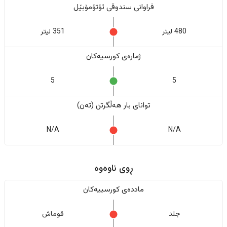
فراوانی سندوقی ئۆتۆمۆبێل
480 لیتر
351 لیتر
ژمارەی کورسیەکان
5
5
تواناى بار هەڵگرتن (تەن)
N/A
N/A
ڕوی ناوەوە
ماددەی کورسییەکان
جلد
قوماش