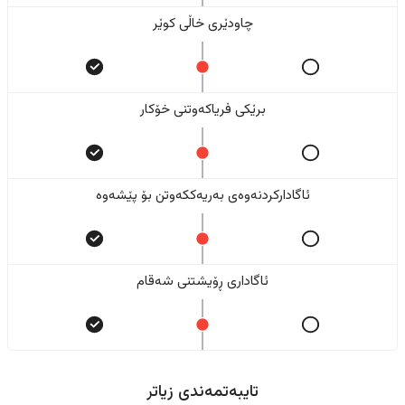
چاودێری خاڵی کوێر
برێکی فریاکەوتنی خۆکار
ئاگادارکردنەوەی بەریەککەوتن بۆ پێشەوە
ئاگاداری ڕۆیشتنی شەقام
تایبەتمەندی زیاتر