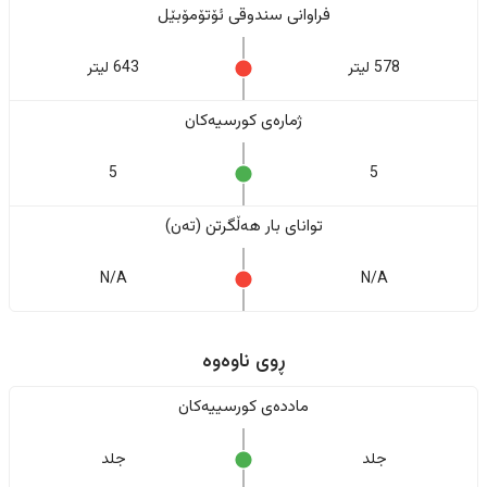
فراوانی سندوقی ئۆتۆمۆبێل
578 لیتر
643 لیتر
ژمارەی کورسیەکان
5
5
تواناى بار هەڵگرتن (تەن)
N/A
N/A
ڕوی ناوەوە
ماددەی کورسییەکان
جلد
جلد