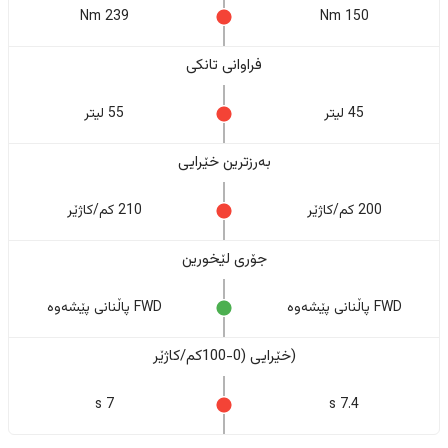
239 Nm
150 Nm
فراوانی تانکی
45 لیتر
55 لیتر
بەرزترین خێرایی
200 کم/کاژێر
210 کم/کاژێر
جۆری لێخورین
FWD پاڵنانی پێشەوە
FWD پاڵنانی پێشەوە
(خێرایی (0-100کم/کاژێر
7 s
7.4 s