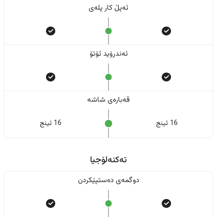
ئەپڵ کار پلەی
ئەندرۆید ئۆتۆ
قەبارەی شاشە
16 ئینج
16 ئینج
تەکنەلۆجیا
دوگمەی دەستپێکردن