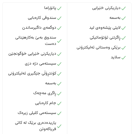
دیاریکرنی خێرایی
پانۆراما
بەسمە
سندوقی کارەبایی
لایتی پێشەوەی لید
دوگمەی داگیرساندن
ڕاگرتنی ئۆتۆماتیکی
سندوق بەبێ بەکارهێنانی
دەست
برێکی وەستانی ئەلیکترۆنی
دیاریکرنی خێرایی خۆگونجێن
سلاید
سیستەمی دژە دزی
کۆنتڕۆڵی جێگیری ئەلیکترۆنی
بەسمە
ڕاگری مەچەک
جام کارەبایی
سیستەمی کلیلی زیرەک
یاریدەدەری برێک لە کاتی
فریاکەوتن