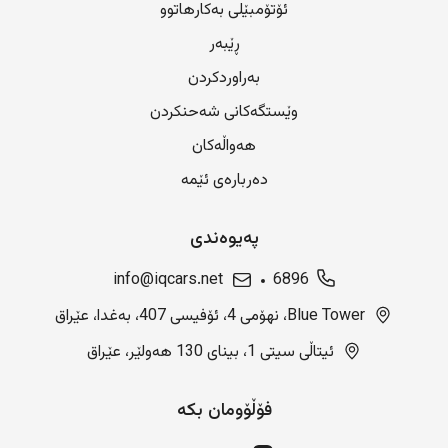
ئۆتۆمبێلی بەکارهاتوو
ڕێبەر
بەراوردکردن
وێستگەکانی شەحنکردن
هەواڵەکان
دەربارەی ئێمە
پەیوەندی
info@iqcars.net
6896
Blue Tower، نهۆمی 4، ئۆفیسی 407، بەغدا، عێراق
ئیتاڵی سیتی 1، بینای 130 هەولێر، عێراق
فۆڵۆومان بکە