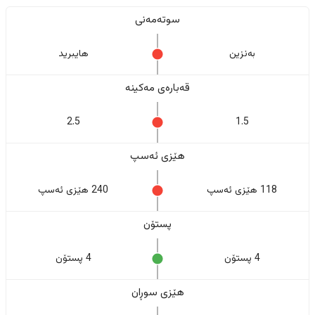
سوتەمەنی
بەنزین
هایبرید
قەبارەی مەکینە
2.5
1.5
هێزی ئەسپ
118 هێزی ئەسپ
240 هێزی ئەسپ
پستۆن
4 پستۆن
4 پستۆن
هێزی سوڕان