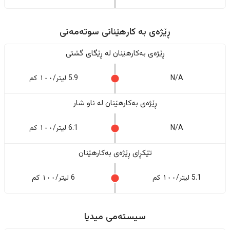
ڕێژەى به کارهێنانی سوتەمەنی
ڕێژەى بەکارهێنان له ڕێگای گشتی
N/A
5.9 لیتر/١٠٠ کم
ڕێژەى بەکارهێنان له ناو شار
N/A
6.1 لیتر/١٠٠ کم
تێکڕای ڕێژەى بەکارهێنان
5.1 لیتر/١٠٠ کم
6 لیتر/١٠٠ کم
سیستەمی میدیا