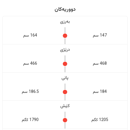
دووریەکان
بەرزی
147 سم
164 سم
درێژی
468 سم
466 سم
پانی
184 سم
186.5 سم
کێش
1205 کگم
1790 کگم