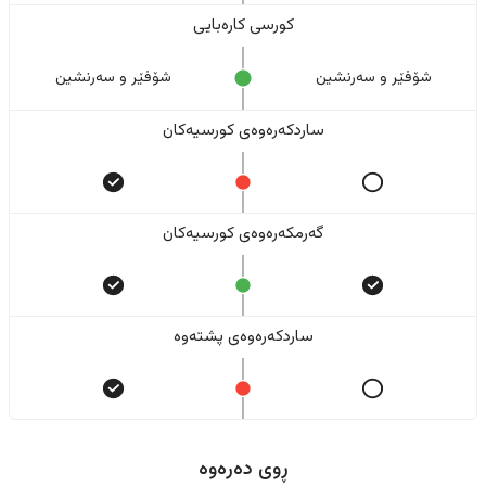
کورسی کارەبایی
شۆفێر و سەرنشین
شۆفێر و سەرنشین
ساردکەرەوەی کورسیەکان
گەرمکەرەوەی کورسیەکان
ساردکەرەوەی پشتەوە
ڕوی دەرەوە