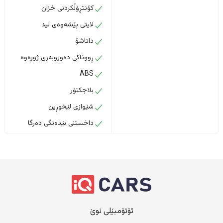
کۆنتڕۆڵکردنی خزان
لایتی پێشەوەی لید
داتاشۆ
ڕووناکی دەوروبەری ژورەوە
ABS
بلاجکتۆر
شێوازی لێخوڕین
داخستنى بێدەنگى دەرگا
ئۆتۆمبێلی نوێ