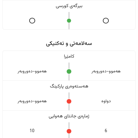
بیرگەی کورسی
سەلامەتی و تەکنیکی
کامێرا
هەموو-دەوروبەر
هەموو-دەوروبەر
هەستەوەری پارکینگ
دواوە
هەموو-دەوروبەر
ژمارەی جانتای هەوایی
10
6