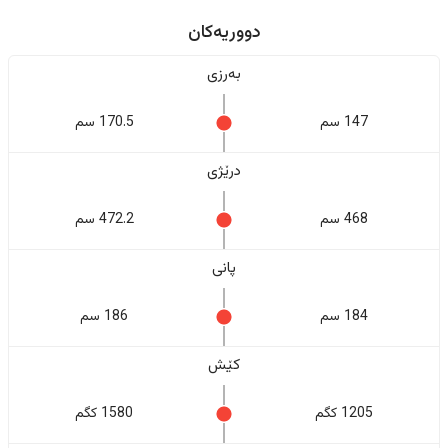
دووریەکان
بەرزی
147 سم
170.5 سم
درێژی
468 سم
472.2 سم
پانی
184 سم
186 سم
کێش
1205 کگم
1580 کگم