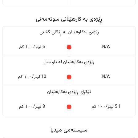
ڕێژەى به کارهێنانی سوتەمەنی
ڕێژەى بەکارهێنان له ڕێگای گشتی
N/A
6 لیتر/١٠٠ کم
ڕێژەى بەکارهێنان له ناو شار
N/A
10 لیتر/١٠٠ کم
تێکڕای ڕێژەى بەکارهێنان
5.1 لیتر/١٠٠ کم
8 لیتر/١٠٠ کم
سیستەمی میدیا