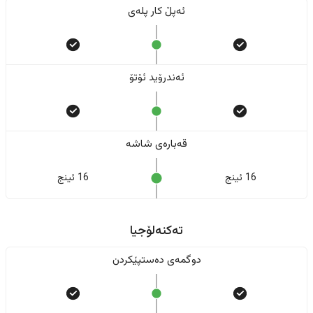
ئەپڵ کار پلەی
ئەندرۆید ئۆتۆ
قەبارەی شاشە
16 ئینج
16 ئینج
تەکنەلۆجیا
دوگمەی دەستپێکردن