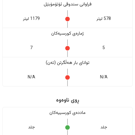
فراوانی سندوقی ئۆتۆمۆبێل
578 لیتر
1179 لیتر
ژمارەی کورسیەکان
7
5
تواناى بار هەڵگرتن (تەن)
N/A
N/A
ڕوی ناوەوە
ماددەی کورسییەکان
جلد
جلد