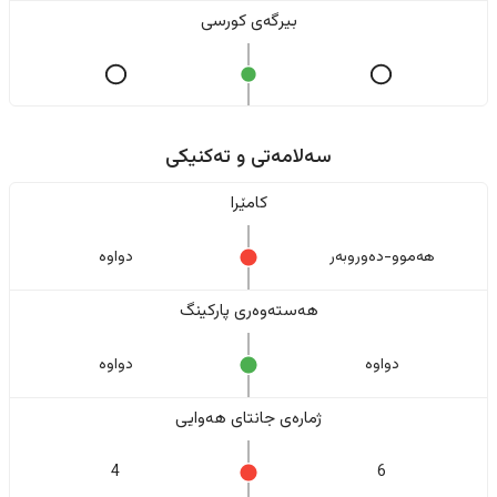
بیرگەی کورسی
سەلامەتی و تەکنیکی
کامێرا
هەموو-دەوروبەر
دواوە
هەستەوەری پارکینگ
دواوە
دواوە
ژمارەی جانتای هەوایی
4
6