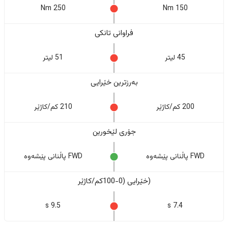
250 Nm
150 Nm
فراوانی تانکی
45 لیتر
51 لیتر
بەرزترین خێرایی
200 کم/کاژێر
210 کم/کاژێر
جۆری لێخورین
FWD پاڵنانی پێشەوە
FWD پاڵنانی پێشەوە
(خێرایی (0-100کم/کاژێر
9.5 s
7.4 s