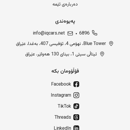
دەربارەی ئێمە
پەیوەندی
info@iqcars.net
6896
Blue Tower، نهۆمی 4، ئۆفیسی 407، بەغدا، عێراق
ئیتاڵی سیتی 1، بینای 130 هەولێر، عێراق
فۆڵۆومان بکە
Facebook
Instagram
TikTok
Threads
LinkedIn