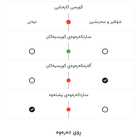
کورسی کارەبایی
شۆفێر و سەرنشین
نیەتی
ساردکەرەوەی کورسیەکان
گەرمکەرەوەی کورسیەکان
ساردکەرەوەی پشتەوە
ڕوی دەرەوە