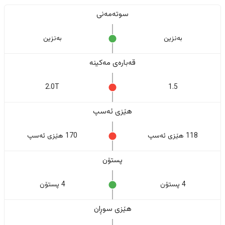
سوتەمەنی
بەنزین
بەنزین
قەبارەی مەکینە
2.0T
1.5
هێزی ئەسپ
118 هێزی ئەسپ
170 هێزی ئەسپ
پستۆن
4 پستۆن
4 پستۆن
هێزی سوڕان