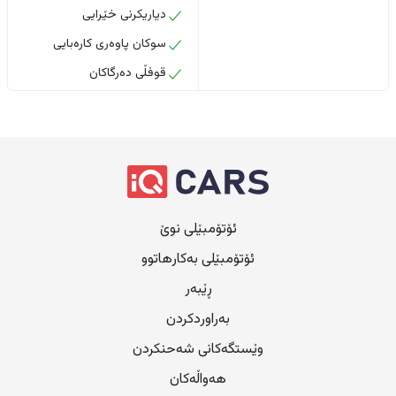
دیاریکرنی خێرایی
سوکان پاوەری کارەبایی
قوفڵی دەرگاکان
ئۆتۆمبێلی نوێ
ئۆتۆمبێلی بەکارهاتوو
ڕێبەر
بەراوردکردن
وێستگەکانی شەحنکردن
هەواڵەکان