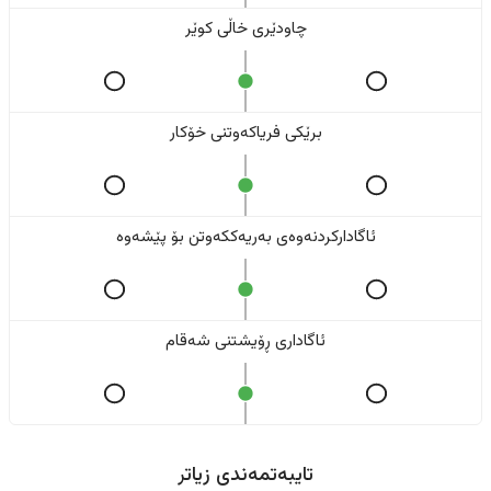
چاودێری خاڵی کوێر
برێکی فریاکەوتنی خۆکار
ئاگادارکردنەوەی بەریەککەوتن بۆ پێشەوە
ئاگاداری ڕۆیشتنی شەقام
تایبەتمەندی زیاتر