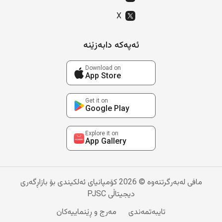
X
ئەپەکە دابەزێنە
Download on
App Store
Get it on
Google Play
Explore it on
App Gallery
مافی لەبەرگرتنەوە © 2026 کۆمپانیای ئەلکیندی بۆ بازاڕگەری
دیجیتاڵی PJSC
تایبەتمەندی
مەرج و ڕێنماییەکان