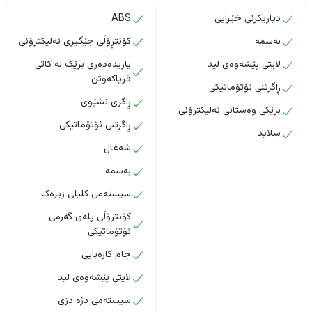
دیاریکرنی خێرایی
ABS
بەسمە
کۆنتڕۆڵی جێگیری ئەلیکترۆنی
لایتی پێشەوەی لید
یاریدەدەری برێک لە کاتی
فریاکەوتن
ڕاگرتنی ئۆتۆماتیکی
ڕاگری نشێوی
برێکی وەستانی ئەلیکترۆنی
ڕاگرتنی ئۆتۆماتیکی
سلاید
شەغال
بەسمە
سیستەمی کلیلی زیرەک
کۆنترۆڵی پلەی گەرمی
ئۆتۆماتیکی
جام کارەبایی
لایتی پێشەوەی لید
سیستەمی دژە دزی