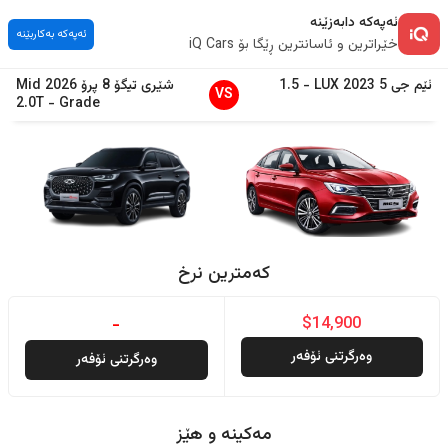
ئەپەکە دابەزێنە
ئەپەکە بەکاربێنە
خێراترین و ئاسانترین ڕێگا بۆ iQ Cars
ئێم جی
5
2023
LUX
-
1.5
شێری
تیگۆ 8 پرۆ
2026
Mid
VS
2.0T
-
Grade
کەمترین نرخ
-
$14,900
وەرگرتنی ئۆفەر
وەرگرتنی ئۆفەر
مەکینە و هێز