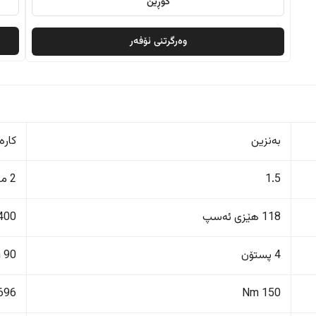
گۆڕین
وەرگرتنی ئۆفەر
بەنزین
کارە
1.5
2 مۆتۆڕ
118 هێزی ئەسپ
400 هێزی ئەس
4 پستۆن
90 kWh
696 Nm
150 Nm