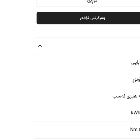
گۆڕین
وەرگرتنی ئۆفەر
بایی
پ