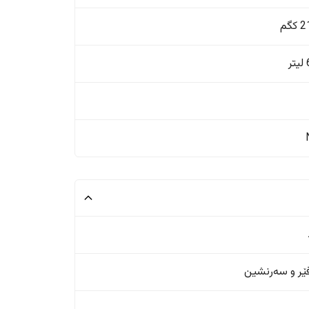
گم
ر
ر و سەرنشین