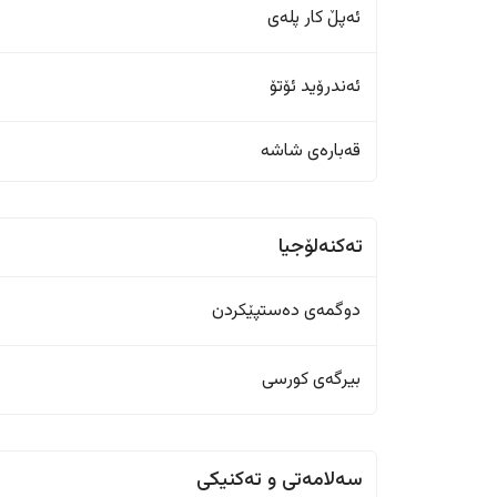
ئەپڵ کار پلەی
ئەندرۆید ئۆتۆ
قەبارەی شاشە
تەکنەلۆجیا
دوگمەی دەستپێکردن
بیرگەی کورسی
سەلامەتی و تەکنیکی