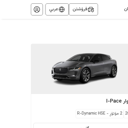
ن
فرۆشتن
عربي
ار
I-Pace
2
2 مۆتۆڕ
-
R-Dynamic HSE