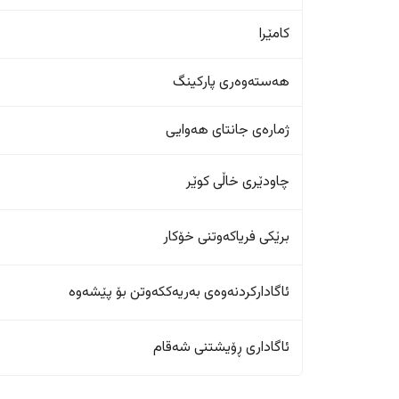
کامێرا
هەستەوەری پارکینگ
ژمارەی جانتای هەوایی
چاودێری خاڵی کوێر
برێکی فریاکەوتنی خۆکار
ئاگادارکردنەوەی بەریەککەوتن بۆ پێشەوە
ئاگاداری ڕۆیشتنی شەقام