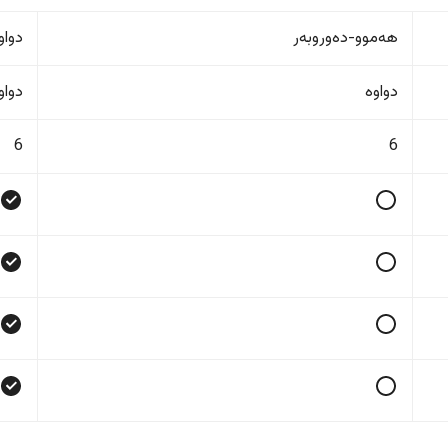
هەموو-دەوروبەر
دواو
دواوە
دواو
6
6