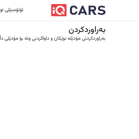
ئۆتۆمبێلی نو
بەراوردکردن
بەراوردکردنی مۆدێلە نوێکان و داواکردنی وتە بۆ مۆدێلی