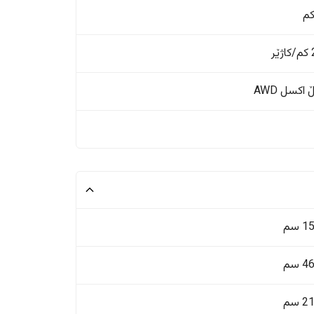
ر
اکسل AWD
 سم
 سم
 سم