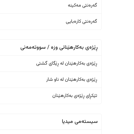
گەرەنتی مەکینە
گەرەنتی کارەبایی
ڕێژەی بەکارهێنانی وزە / سووتەمەنی
ڕێژەى بەکارهێنان له ڕێگای گشتی
ڕێژەى بەکارهێنان له ناو شار
تێکڕای ڕێژەى بەکارهێنان
سیستەمی میدیا