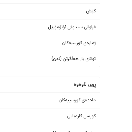
کێش
فراوانی سندوقی ئۆتۆمۆبێل
ژمارەی کورسیەکان
تواناى بار هەڵگرتن (تەن)
ڕوی ناوەوە
ماددەی کورسییەکان
کورسی کارەبایی