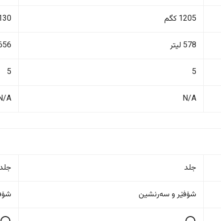
1205 کگم
2130 ک
578 لیتر
656 لیت
5
5
N/A
N/A
جلد
جلد
شۆفێر و سەرنشین
شۆفێ