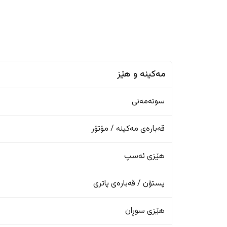
مەکینە و هێز
سوتەمەنی
قەبارەی مەکینە / مۆتۆر
هێزی ئەسپ
پستۆن / قەبارەی پاتری
هێزی سوڕان