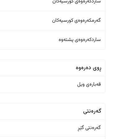
ساردکەرەوەی کورسیەکان
گەرمکەرەوەی کورسیەکان
ساردکەرەوەی پشتەوە
ڕوی دەرەوە
قەبارەی ویل
گەرەنتی
گەرەنتی گێڕ