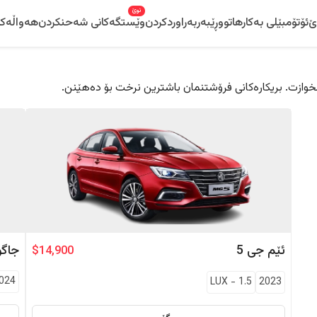
نوێ
ێ
ئۆتۆمبێلی بەکارهاتوو
ڕێبەر
بەراوردکردن
وێستگەکانی شەحنکردن
هەواڵەکا
 دڵخوازت. بریکارەکانی فرۆشتنمان باشترین نرخت بۆ دەهێنن.
ئێم جی
5
جاگو
$14,900
024
LUX
-
1.5
2023