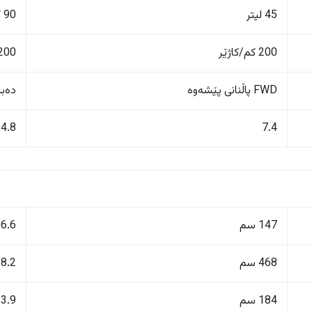
45 لیتر
90 كم
200 کم/کاژێر
200 کم/کاژێ
FWD پاڵنانی پێشەوە
دەبڵ 
4.8
7.4
147 سم
156.6
468 سم
468.2
184 سم
213.9