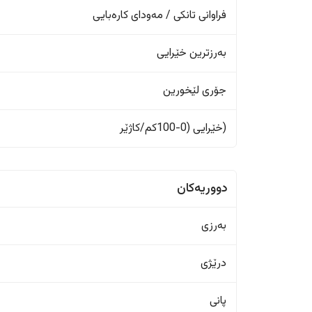
فراوانی تانکی / مەودای کارەبایی
بەرزترین خێرایی
جۆری لێخورین
(خێرایی (0-100کم/کاژێر
دووریەکان
بەرزی
درێژی
پانی