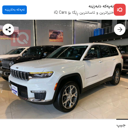
ئەپەکە دابەزێنە
ئەپەکە بەکاربێنە
خێراترین و ئاسانترین ڕێگا بۆ iQ Cars
جیپ