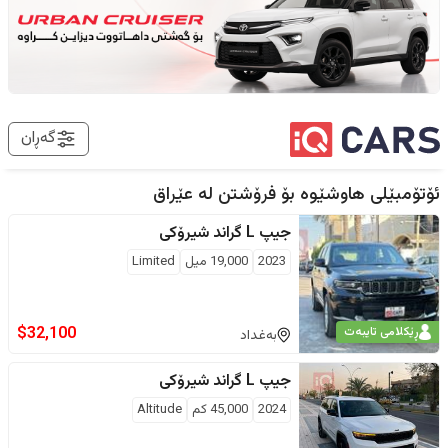
گەڕان
ئۆتۆمبێلی هاوشێوە بۆ فرۆشتن لە
عێراق
جیپ
L گراند شیرۆکی
2023
19,000
ميل
Limited
$
32,100
ڕێکلامی تایبەت
بەغداد
جیپ
L گراند شیرۆکی
2024
45,000
كم
Altitude