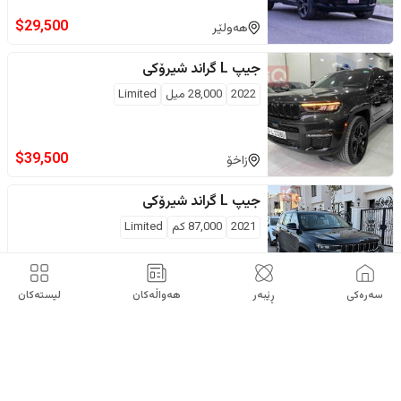
$
29,500
هەولێر
جیپ
L گراند شیرۆکی
2022
28,000
ميل
Limited
$
39,500
زاخۆ
جیپ
L گراند شیرۆکی
2021
87,000
كم
Limited
$
33,600
ڕێکلامی تایبەت
ئەبوغرێب
سەرەکی
ڕێبەر
هەواڵەکان
لیستەکان