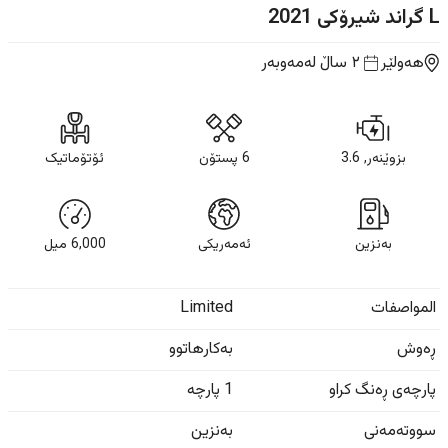
L گراند شیرۆکی
2021
هەولێر
٢ ساڵ
لەمەوبەر
بزوێنەر, 3.6
6 پستۆن
ئۆتۆماتیک
بەنزین
ئەمەریکی
6,000
ميل
المواصفات
Limited
ڕەوش
بەکارهاتوو
پارچەی ڕەنگ کراو
1 پارچە
سووتەمەنی
بەنزین