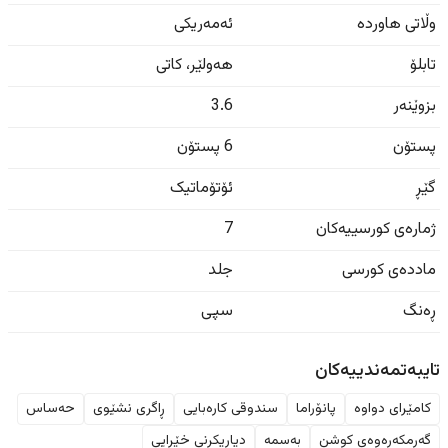
وڵاتی هاوردە
ئەمەریکی
تابلۆ
هەولێر
،
کاتی
بزوێنەر
3.6
پستۆن
6 پستۆن
گێڕ
ئۆتۆماتیک
ژمارەی کورسییەکان
7
ماددەی کورسی
جلد
ڕەنگ
سپی
تایبەتمەندییەکان
کامێرای دواوە
پانۆراما
سندوقی کارەبایی
ڕاگری نشێوی
حەساس
گەرمکەرەوەی کوشن
بەسمە
دیاریکرنی خێرایی