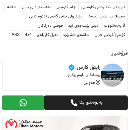
ئاوێنەی لاتەنیشتی کارەبایی
جام کارەبایی
هەستەوەری باران
شاشە
سیستەمی کلیلی زیرەک
کۆنترۆڵی پلەی گەرمی ئۆتۆماتیکی
8 پەرەشووت
لایتی پێشەوەی لید
قوفڵی دەرگاکان
کۆنتڕۆڵکردنی خزان
شاشەی داشبۆرد
ئەپڵ کارپلەی
4x4
ABS
فرۆشیار
راپتۆر ‏کارس
پێشانگای باوەڕپێکراو
هەولێر
پەیوەندی بکە