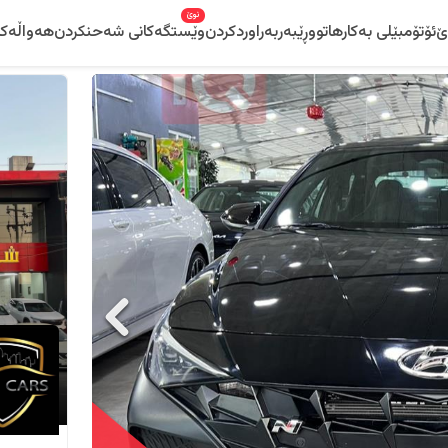
نوێ
ێ
ئۆتۆمبێلی بەکارهاتوو
ڕێبەر
بەراوردکردن
وێستگەکانی شەحنکردن
هەواڵەکا