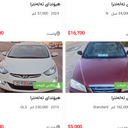
ئەلەنترا
هیۆندای
ئەلەنترا
34,00
ميل
N
2024
57,000
كم
00
$
16,700
ر
واست
 تایبەت
ڕێکلامی تایبەت
ئەلەنترا
هیۆندای
ئەلەنترا
162,00
كم
Standard
2015
250,000
كم
GLS
00
$
5,000
ەددین
بەغداد