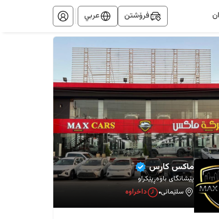
ن
فرۆشتن
عربي
‏ماكس کارس
پێشانگای باوەڕپێکراو
سلێمانی
داخراوە