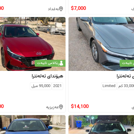
00
$
7,000
ف
بەغداد
 تایبەت
ڕێکلامی تایبەت
ئەلەنترا
هیۆندای
ئەلەنترا
33,00
كم
Limited
2021
95,000
ميل
00
$
14,100
ی
عەزیزیە