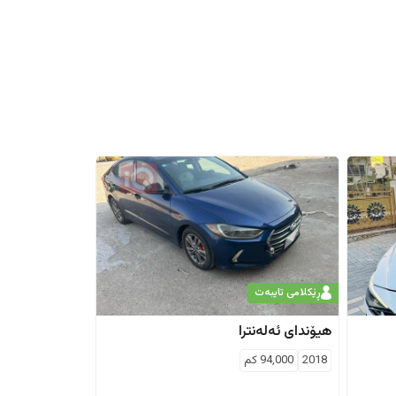
ڕێکلامی تایبەت
هیۆندای
ئەلەنترا
2018
94,000
كم