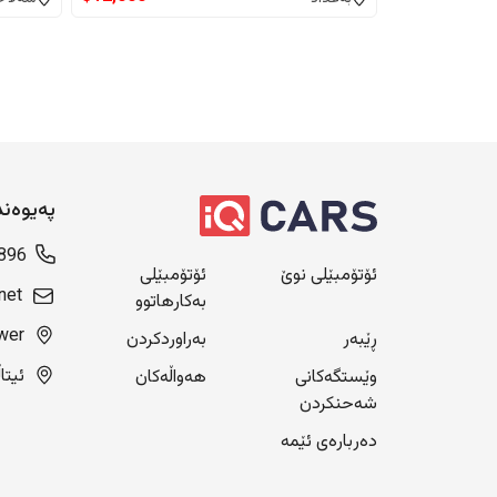
پەیوەن
896
ئۆتۆمبێلی نوێ
ئۆتۆمبێلی
net
بەکارهاتوو
Blue Tower، ن
ڕێبەر
بەراوردکردن
ئیتاڵی سیتی
وێستگەکانی
هەواڵەکان
شەحنکردن
دەربارەی ئێمە