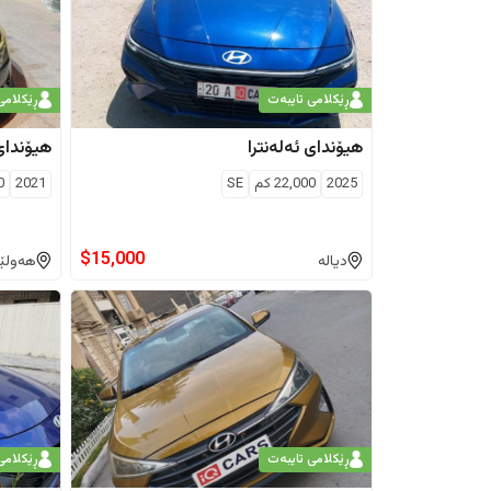
ڕێکلامی تایبەت
ڕێکلامی
هیۆندای
ئەلەنترا
هیۆندای
2025
22,000
كم
SE
2021
0
$
15,000
دیالە
هەولێ
ڕێکلامی تایبەت
ڕێکلامی