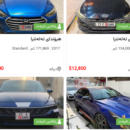
 تایبەت
ڕێکلامی تایبەت
ئەلەنترا
هیۆندای
ئەلەنترا
154,00
كم
2017
171,869
كم
Standard
00
$
12,800
ر
دیالە
 تایبەت
ڕێکلامی تایبەت