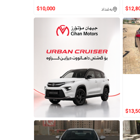
$
10,000
$
12,8
بەغداد
$
13,5