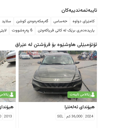
تایبەتمەندییەکان
کامێرای دواوە
حەساس
گەرمکەرەوەی کوشن
سلاید
یاریدەدەری برێک لە کاتی فریاکەوتن
6 پەڕەشووت
لایت
ئۆتۆمبێلی هاوشێوە بۆ فرۆشتن لە
عێراق
ڕێکلامی تایبەت
ڕێکلامی
هیۆندای
ئەلەنترا
هیۆندای
2024
36,000
كم
SEL
2013
0