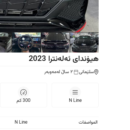
هیۆندای
ئەلەنترا
2023
سلێمانی
٢ ساڵ
لەمەوبەر
N Line
300
كم
المواصفات
N Line