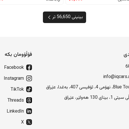
بینینی 56,650 تر
دی
فۆڵۆومان بکە
6
Facebook
info@iqcars.
Instagram
هۆمی 4، ئۆفیسی 407، بەغدا، عێراق
TikTok
 1، بینای 130 هەولێر، عێراق
Threads
LinkedIn
X