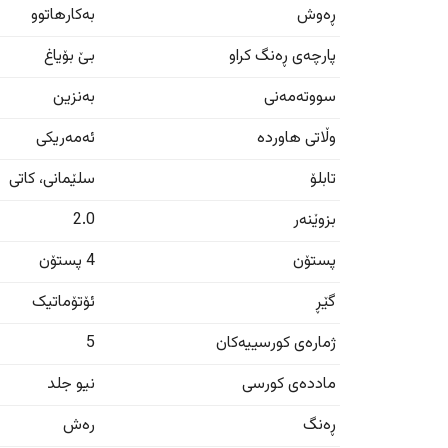
ڕەوش
بەکارهاتوو
پارچەی ڕەنگ کراو
بێ بۆیاغ
سووتەمەنی
بەنزین
وڵاتی هاوردە
ئەمەریکی
تابلۆ
سلێمانی
،
کاتی
بزوێنەر
2.0
پستۆن
4 پستۆن
گێڕ
ئۆتۆماتیک
ژمارەی کورسییەکان
5
ماددەی کورسی
نیو جلد
ڕەنگ
رەش