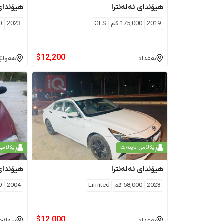
هیۆندای
ئەلەنترا
هیۆندای
2019
175,000
كم
GLS
2023
0
$
12,200
بەغداد
هەولێ
ڕێکلامی تایبەت
ڕێکلامی
هیۆندای
ئەلەنترا
هیۆندای
2023
58,000
كم
Limited
2004
0
$
12,000
بەغداد
سەلاح