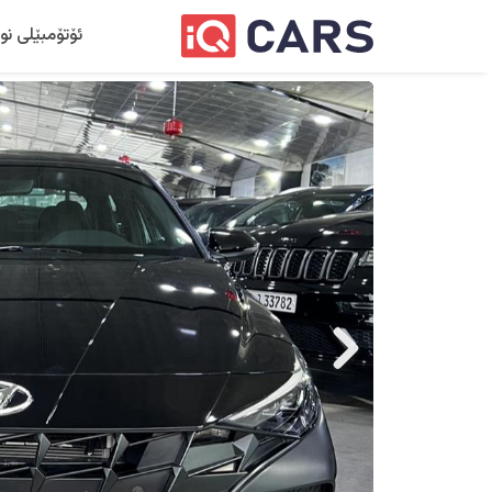
ئۆتۆمبێلی نو