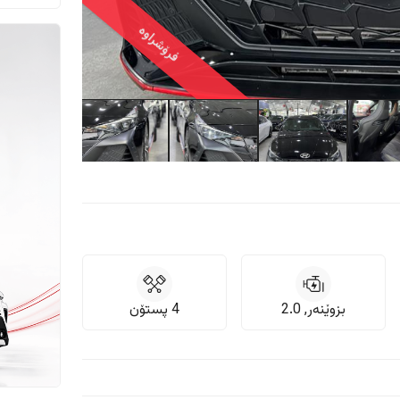
فرۆشراوە
بزوێنەر, 2.0
4 پستۆن