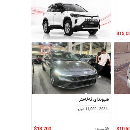
$
15,0
هیۆندای
ئەلەنترا
2024
11,000
ميل
$
13,700
$
10,5
هەولێر