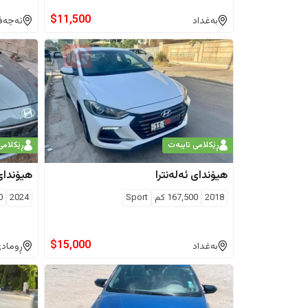
$
11,500
بەغداد
نەجە
ڕێکلامی تایبەت
ڕێکلامی
هیۆندای
ئەلەنترا
هیۆندای
2018
167,500
كم
Sport
2024
0
$
15,000
بەغداد
ڕوماد