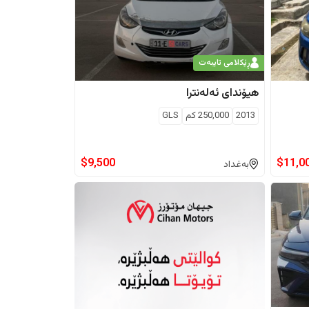
ڕێکلامی تایبەت
هیۆندای
ئەلەنترا
2013
250,000
كم
GLS
$
9,500
$
11,0
بەغداد