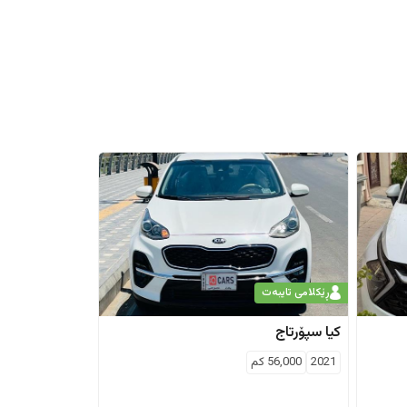
ڕێکلامی تایبەت
کیا
سپۆرتاج
2021
56,000
كم