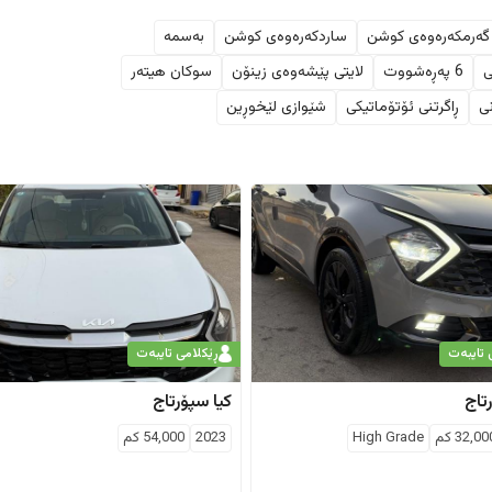
گەرمکەرەوەی کوشن
ساردکەرەوەی کوشن
بەسمە
ی
6 پەڕەشووت
لایتی پێشەوەی زینۆن
سوکان هیتەر
ی
ڕاگرتنی ئۆتۆماتیکی
شێوازی لێخوڕین
 تایبەت
ڕێکلامی تایبەت
تاج
کیا
سپۆرتاج
32,00
كم
High Grade
2023
54,000
كم