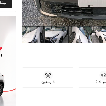
نیشان
, 2.4
4 پستۆن