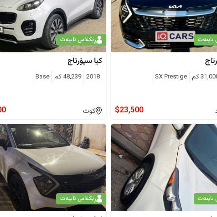
 تایبەت
ڕێکلامی تایبەت
تاج
کیا
سپۆرتاج
31,00
كم
SX Prestige
2018
48,239
كم
Base
00
$
23,500
کوت
 تایبەت
ڕێکلامی تایبەت