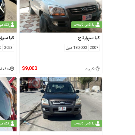
ڕێکلامی تایبەت
ڕێکلامی
کیا
سپۆرتاج
کیا
سپۆر
2007
180,000
ميل
2023
0
$
9,000
تکریت
بەغداد
ڕێکلامی تایبەت
ڕێکلامی