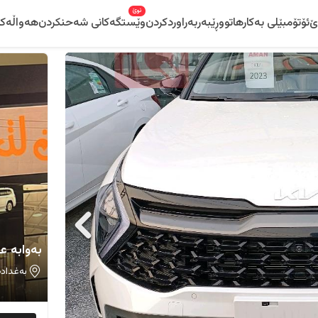
نوێ
ێ
ئۆتۆمبێلی بەکارهاتوو
ڕێبەر
بەراوردکردن
وێستگەکانی شەحنکردن
هەواڵەکا
بەوابە ع
بەغداد