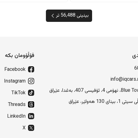
بینینی 56,488 تر
دی
فۆڵۆومان بکە
6
Facebook
info@iqcars.
Instagram
هۆمی 4، ئۆفیسی 407، بەغدا، عێراق
TikTok
 1، بینای 130 هەولێر، عێراق
Threads
LinkedIn
X