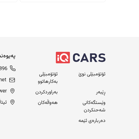
پەیوەن
896
ئۆتۆمبێلی نوێ
ئۆتۆمبێلی
net
بەکارهاتوو
Blue Tower، ن
ڕێبەر
بەراوردکردن
ئیتاڵی سیتی
وێستگەکانی
هەواڵەکان
شەحنکردن
دەربارەی ئێمە