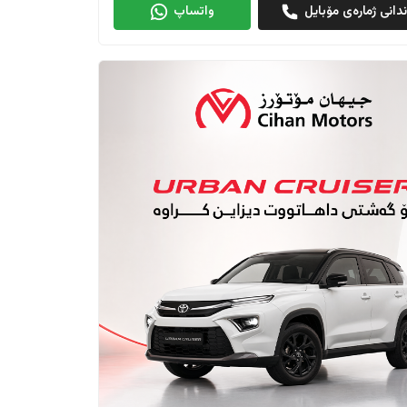
دانی ژمارەی مۆبایل
واتساپ