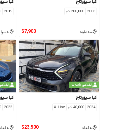
کیا
سپۆرتاج
کیا
سپۆر
2008
200,000
كم
2019
0
$
7,900
سەماوە
بەسڕا
ڕێکلامی تایبەت
ڕێکلامی
کیا
سپۆرتاج
کیا
سپۆر
2024
40,000
كم
X-Line
2022
0
$
23,500
بەغداد
بەغداد