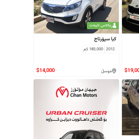
ڕێکلامی تایبەت
کیا
سپۆرتاج
2012
183,000
كم
$
14,000
$
19,0
موسڵ