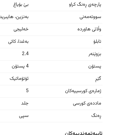
پارچەی ڕەنگ کراو
بێ بۆیاغ
سووتەمەنی
بەنزین
، هایبرید
وڵاتی هاوردە
خەلیجی
تابلۆ
بەغدا
،
کاتی
بزوێنەر
2.4
پستۆن
4 پستۆن
گێڕ
ئۆتۆماتیک
ژمارەی کورسییەکان
5
ماددەی کورسی
جلد
ڕەنگ
سپی
تایبەتمەندییەکان