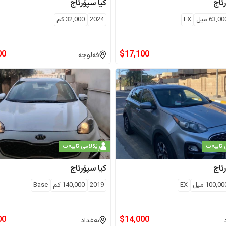
تاج
کیا
سپۆرتاج
63,00
ميل
LX
2024
32,000
كم
00
$
17,100
فەلوجە
 تایبەت
ڕێکلامی تایبەت
تاج
کیا
سپۆرتاج
100,00
ميل
EX
2019
140,000
كم
Base
00
$
14,000
بەغداد