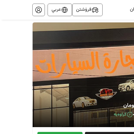
ن
فرۆشتن
عربي
ومان
کراوەیە