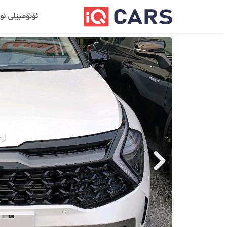
ئۆتۆمبێلی نو