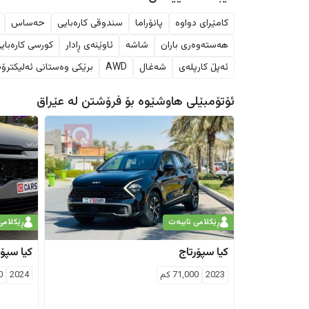
کامێرای دواوە
پانۆراما
سندوقی کارەبایی
حەساس
هەستەوەری باران
شاشە
ئاوێنەی ڕادار
کورسی کارەبای
ئەپڵ کارپلەی
شەغال
AWD
برێکی وەستانی ئەلیکترۆن
ئۆتۆمبێلی هاوشێوە بۆ فرۆشتن لە
عێراق
ڕێکلامی تایبەت
ڕێکلامی
کیا
سپۆرتاج
کیا
سپۆر
2023
71,000
كم
2024
0