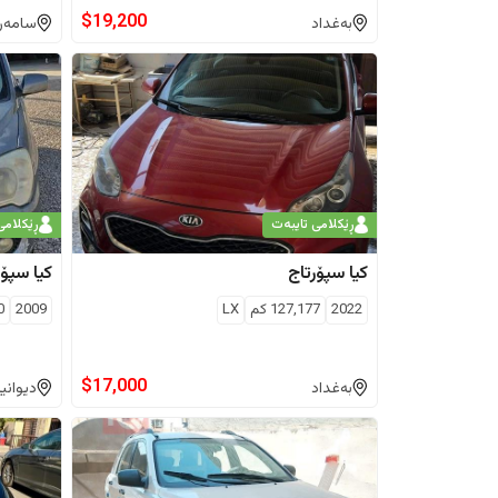
$
19,200
بەغداد
سامەرا
ڕێکلامی تایبەت
ڕێکلامی
کیا
سپۆرتاج
کیا
سپۆر
2022
127,177
كم
LX
2009
0
$
17,000
بەغداد
دیوانی