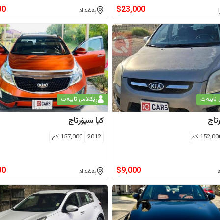
00
$
23,000
بەغداد
 تایبەت
ڕێکلامی تایبەت
تاج
کیا
سپۆرتاج
152,00
كم
2012
157,000
كم
00
$
9,000
ە
بەغداد