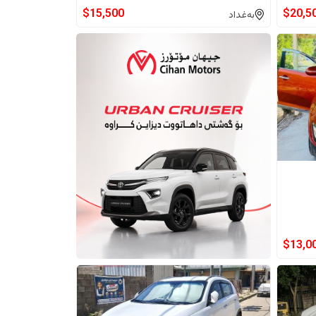
$
15,500
$
20,5
بەغداد
$
13,0