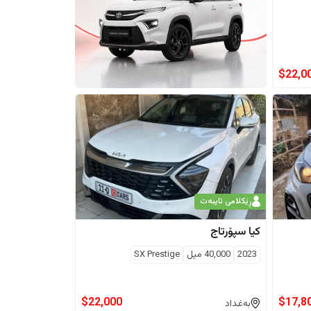
$
22,0
ڕێکلامی تایبەت
کیا
سپۆرتاج
2023
40,000
ميل
SX Prestige
$
22,000
$
17,8
بەغداد