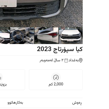
کیا
سپۆرتاج
2023
بەغداد
٢ ساڵ
لەمەوبەر
2,000
كم
بزوێنەر
ڕەوش
بەکارهاتوو