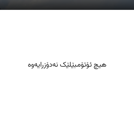
هیچ ئۆتۆمبێلێک نەدۆزرایەوە