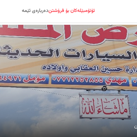
ئۆتۆمبێلەکان بۆ فرۆشتن
دەربارەی ئێمە
ن