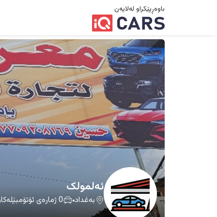
باوەڕپێکراو لەلایەن
ئەلمولک
بەغداد
0
ژمارەی ئۆتۆمبێلەکا