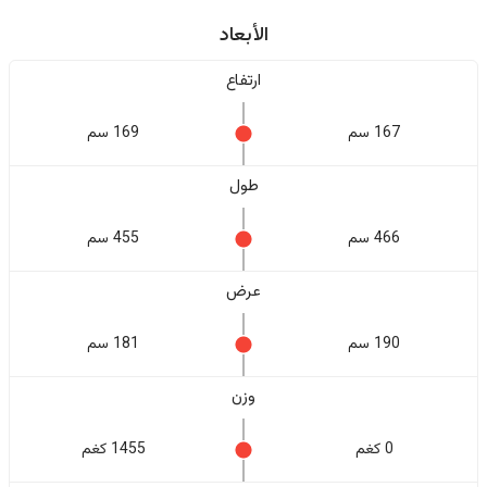
الأبعاد
ارتفاع
167 سم
169 سم
طول
466 سم
455 سم
عرض
190 سم
181 سم
وزن
0 كغم
1455 كغم