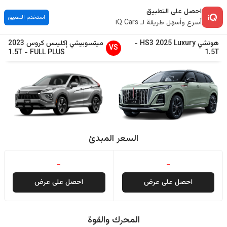
احصل على التطبيق
استخدم التطبيق
أسرع وأسهل طريقة لـ iQ Cars
هونشي
Luxury
2025
HS3
-
ميتسوبيشي
إكليبس كروس
2023
VS
1.5T
-
FULL PLUS
1.5T
السعر المبدئ
-
-
احصل على عرض
احصل على عرض
المحرك والقوة