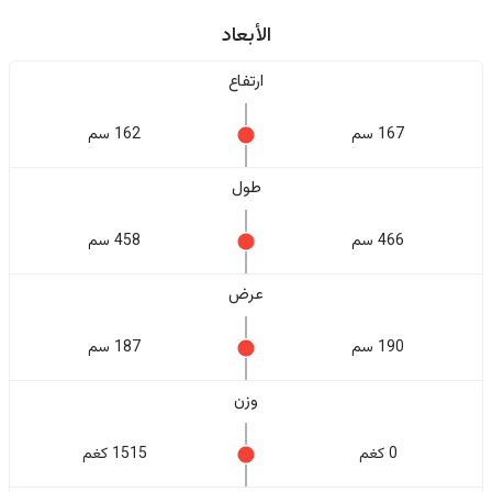
الأبعاد
ارتفاع
167 سم
162 سم
طول
466 سم
458 سم
عرض
190 سم
187 سم
وزن
0 كغم
1515 كغم