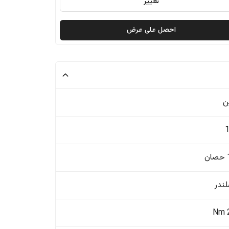
تغيير
احصل على عرض
ن
ن