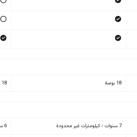
18 بوصة
18 بوصة
7 سنوات - كيلومترات غير محدودة
6 سنوات/200,000 كم