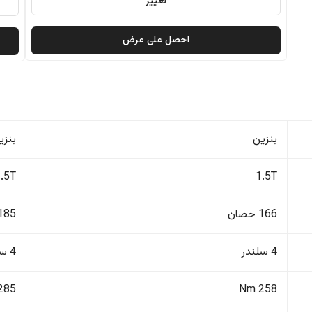
تغيير
احصل على عرض
بنزين
بنزي
1.5T
1.5T
166 حصان
185 حصا
4 سلندر
4 سلندر
285 Nm
258 Nm