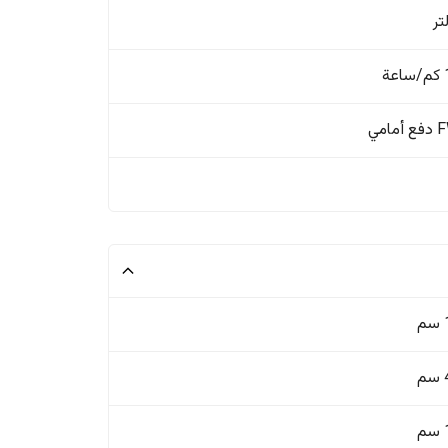
ة
مامي