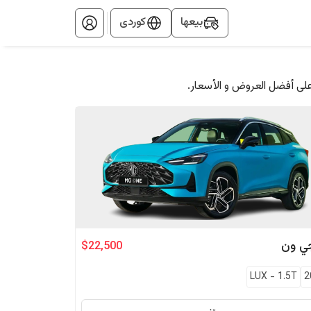
بيعها
کوردی
على أفضل العروض و الأسعار.
ي
ون
$22,500
LUX
-
1.5T
2