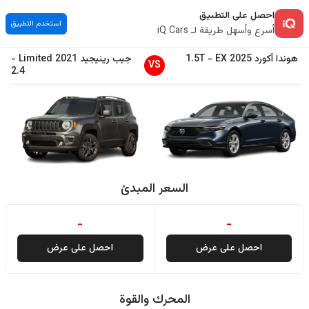
احصل على التطبيق
استخدم التطبيق
أسرع وأسهل طريقة لـ iQ Cars
هوندا
أكورد
2025
EX
-
1.5T
جيب
رينيجيد
2021
Limited
-
VS
2.4
السعر المبدئ
-
-
احصل على عرض
احصل على عرض
المحرك والقوة