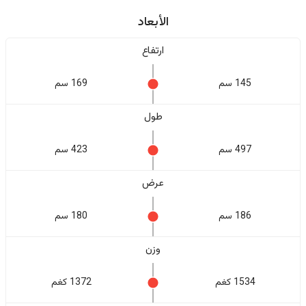
الأبعاد
ارتفاع
145 سم
169 سم
طول
497 سم
423 سم
عرض
186 سم
180 سم
وزن
1534 كغم
1372 كغم