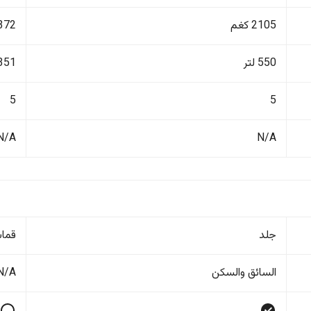
2105 كغم
1372 ك
550 لتر
351 لتر
5
5
N/A
N/A
جلد
قما
السائق والسکن
N/A