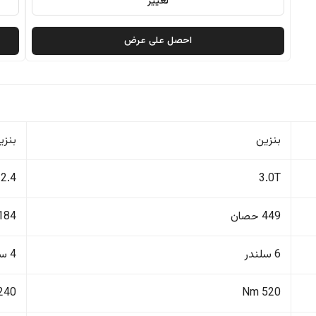
تغيير
احصل على عرض
بنزين
بنزي
2.4
3.0T
449 حصان
184 حصا
6 سلندر
4 سلندر
240 Nm
520 Nm