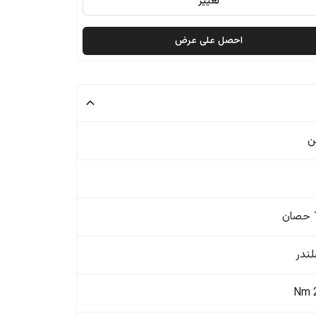
تغيير
احصل على عرض
ن
ن