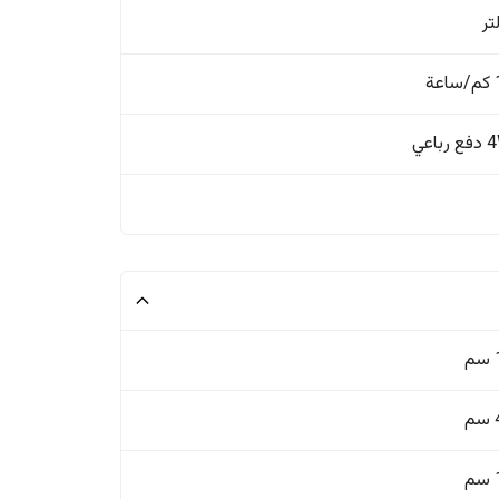
ة
باعي