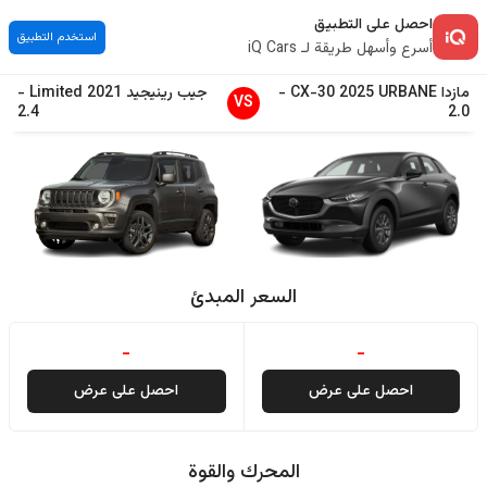
احصل على التطبيق
استخدم التطبيق
أسرع وأسهل طريقة لـ iQ Cars
مازدا
URBANE
2025
CX-30
-
جيب
رينيجيد
2021
Limited
-
VS
2.4
2.0
السعر المبدئ
-
-
احصل على عرض
احصل على عرض
المحرك والقوة