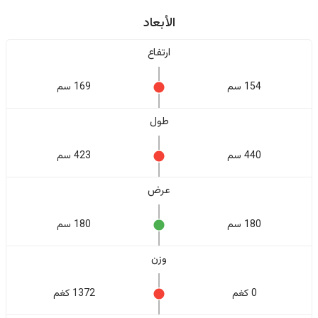
الأبعاد
ارتفاع
154 سم
169 سم
طول
440 سم
423 سم
عرض
180 سم
180 سم
وزن
0 كغم
1372 كغم