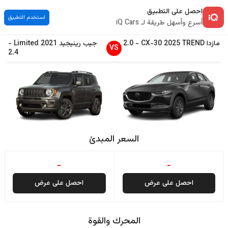
احصل على التطبيق
استخدم التطبيق
أسرع وأسهل طريقة لـ iQ Cars
مازدا
TREND
2025
CX-30
-
2.0
جيب
رينيجيد
2021
Limited
-
VS
2.4
السعر المبدئ
-
-
احصل على عرض
احصل على عرض
المحرك والقوة