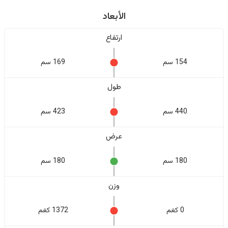
الأبعاد
ارتفاع
154 سم
169 سم
طول
440 سم
423 سم
عرض
180 سم
180 سم
وزن
0 كغم
1372 كغم