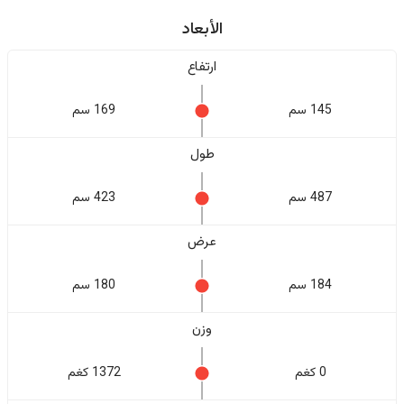
الأبعاد
ارتفاع
145 سم
169 سم
طول
487 سم
423 سم
عرض
184 سم
180 سم
وزن
0 كغم
1372 كغم