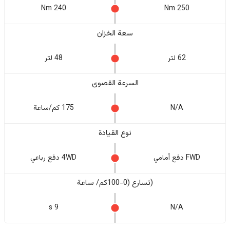
240 Nm
250 Nm
سعة الخزان
62 لتر
48 لتر
السرعة القصوى
N/A
175 كم/ساعة
نوع القيادة
FWD دفع أمامي
4WD دفع رباعي
(تسارع (0-100كم/ ساعة
9 s
N/A