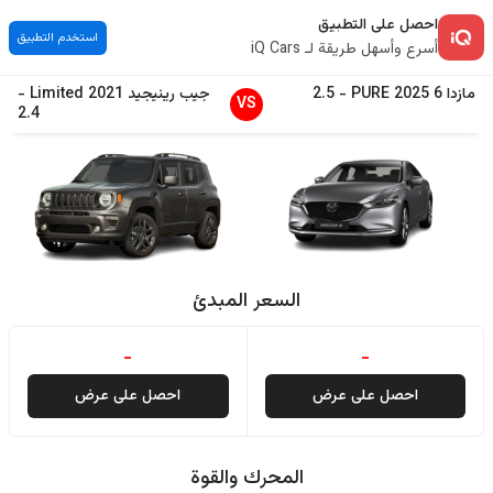
احصل على التطبيق
استخدم التطبيق
أسرع وأسهل طريقة لـ iQ Cars
مازدا
6
2025
PURE
-
2.5
جيب
رينيجيد
2021
Limited
-
VS
2.4
السعر المبدئ
-
-
احصل على عرض
احصل على عرض
المحرك والقوة