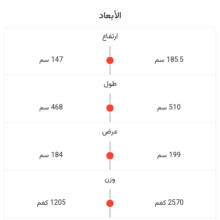
الأبعاد
ارتفاع
185.5 سم
147 سم
طول
510 سم
468 سم
عرض
199 سم
184 سم
وزن
2570 كغم
1205 كغم