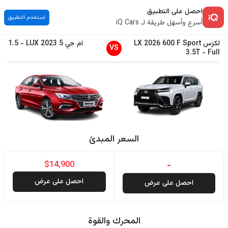
احصل على التطبيق
استخدم التطبيق
أسرع وأسهل طريقة لـ iQ Cars
لكزس
600 F Sport
2026
LX
ام جي
5
2023
LUX
-
1.5
VS
3.5T
-
Full
السعر المبدئ
$14,900
-
احصل على عرض
احصل على عرض
المحرك والقوة