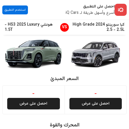
احصل على التطبيق
استخدم التطبيق
أسرع وأسهل طريقة لـ iQ Cars
كيا
سورينتو
2024
High Grade
هونشي
Luxury
2025
HS3
-
VS
1.5T
2.5
-
2.5L
السعر المبدئ
-
-
احصل على عرض
احصل على عرض
المحرك والقوة