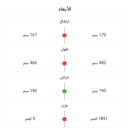
الأبعاد
ارتفاع
170 سم
167 سم
طول
482 سم
466 سم
عرض
190 سم
190 سم
وزن
1891 كغم
0 كغم