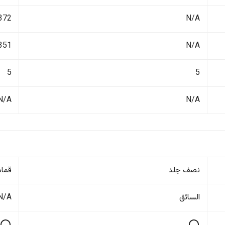
N/A
1372 ك
N/A
351 لتر
5
5
N/A
N/A
نصف جلد
قما
السائق
N/A