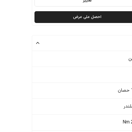
تغيير
احصل على عرض
ن
ن