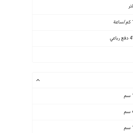
ة
باعي