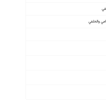
في
امي والخلفي