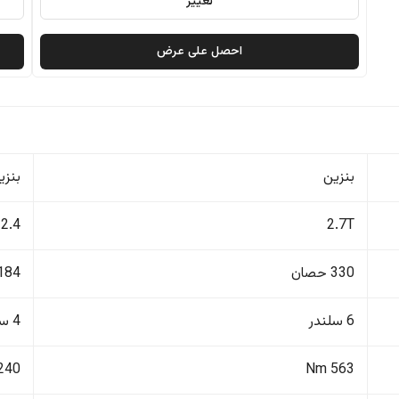
تغيير
احصل على عرض
بنزين
بنزي
2.4
2.7T
330 حصان
184 حصا
6 سلندر
4 سلندر
240 Nm
563 Nm