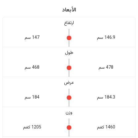
الأبعاد
ارتفاع
146.9 سم
147 سم
طول
478 سم
468 سم
عرض
184.3 سم
184 سم
وزن
1460 كغم
1205 كغم