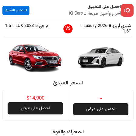
احصل على التطبيق
استخدم التطبيق
أسرع وأسهل طريقة لـ iQ Cars
شيري
أريزو 8
2026
Luxury
-
ام جي
5
2023
LUX
-
1.5
VS
1.6T
السعر المبدئ
$14,900
-
احصل على عرض
احصل على عرض
المحرك والقوة