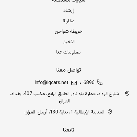
سيارات مستعملة
إرشاد
مقارنة
خريطة شواحن
الاخبار
معلومات عنا
تواصل معنا
info@iqcars.net
6896
شارع الرواد، عمارة بلو تاور الطابق الرابع، مكتب 407، بغداد،
العراق
المدينة الإيطالية 1، بناية 130، أربيل، العراق
تابعنا