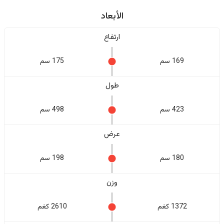
الأبعاد
ارتفاع
169 سم
175 سم
طول
423 سم
498 سم
عرض
180 سم
198 سم
وزن
1372 كغم
2610 كغم