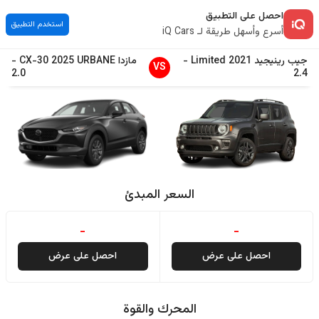
احصل على التطبيق
استخدم التطبيق
أسرع وأسهل طريقة لـ iQ Cars
جيب
رينيجيد
2021
Limited
-
مازدا
URBANE
2025
CX-30
-
VS
2.0
2.4
السعر المبدئ
-
-
احصل على عرض
احصل على عرض
المحرك والقوة