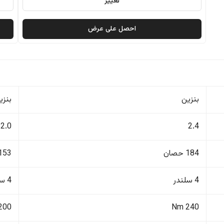
تغيير
احصل على عرض
بنزين
بنزي
2.0
2.4
184 حصان
153 حصا
4 سلندر
4 سلندر
200 Nm
240 Nm