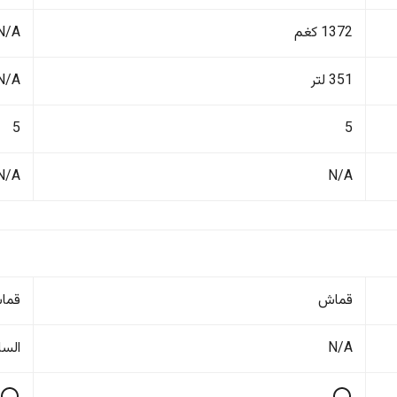
1372 كغم
N/A
351 لتر
N/A
5
5
N/A
N/A
قماش
قما
N/A
السا