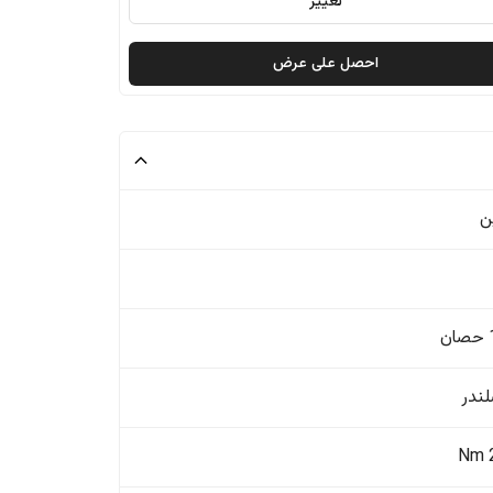
تغيير
احصل على عرض
ن
ن