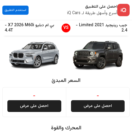
احصل على التطبيق
استخدم التطبيق
أسرع وأسهل طريقة لـ iQ Cars
جيب
رينيجيد
2021
Limited
-
بي ام دبليو
M60i
2026
X7
-
VS
4.4T
2.4
السعر المبدئ
-
-
احصل على عرض
احصل على عرض
المحرك والقوة