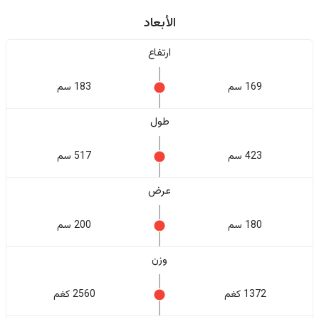
الأبعاد
ارتفاع
169 سم
183 سم
طول
423 سم
517 سم
عرض
180 سم
200 سم
وزن
1372 كغم
2560 كغم