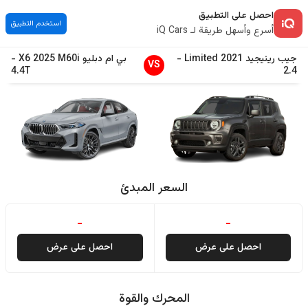
احصل على التطبيق
استخدم التطبيق
أسرع وأسهل طريقة لـ iQ Cars
جيب
رينيجيد
2021
Limited
-
بي ام دبليو
M60i
2025
X6
-
VS
4.4T
2.4
السعر المبدئ
-
-
احصل على عرض
احصل على عرض
المحرك والقوة