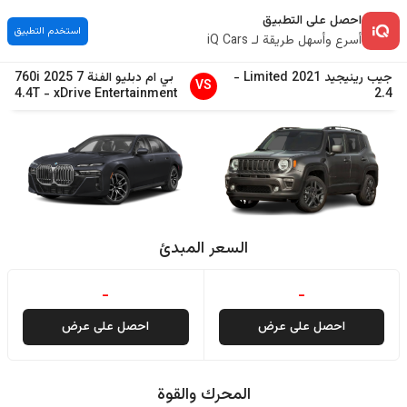
احصل على التطبيق
استخدم التطبيق
أسرع وأسهل طريقة لـ iQ Cars
جيب
رينيجيد
2021
Limited
-
بي ام دبليو
الفئة 7
2025
760i
VS
4.4T
-
xDrive Entertainment
2.4
السعر المبدئ
-
-
احصل على عرض
احصل على عرض
المحرك والقوة