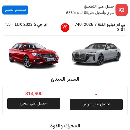
احصل على التطبيق
استخدم التطبيق
أسرع وأسهل طريقة لـ iQ Cars
بي ام دبليو
الفئة 7
2026
740i
-
ام جي
5
2023
LUX
-
1.5
VS
3.0T
السعر المبدئ
$14,900
-
احصل على عرض
احصل على عرض
المحرك والقوة