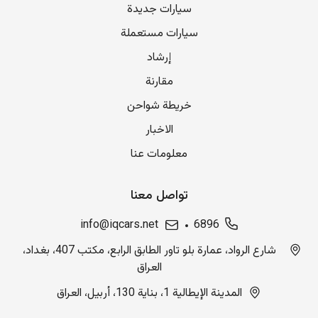
سيارات جديدة
سيارات مستعملة
إرشاد
مقارنة
خريطة شواحن
الاخبار
معلومات عنا
تواصل معنا
info@iqcars.net
6896
شارع الرواد، عمارة بلو تاور الطابق الرابع، مكتب 407، بغداد،
العراق
المدينة الإيطالية 1، بناية 130، أربيل، العراق