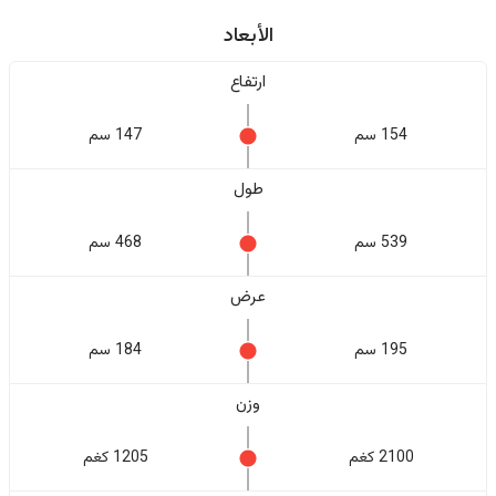
الأبعاد
ارتفاع
154 سم
147 سم
طول
539 سم
468 سم
عرض
195 سم
184 سم
وزن
2100 كغم
1205 كغم