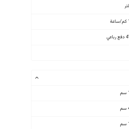
ة
باعي