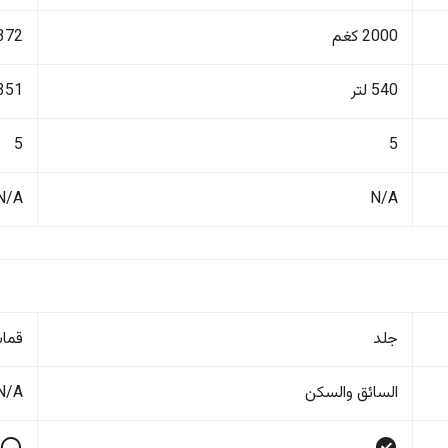
2000 كغم
1372 ك
540 لتر
351 لتر
5
5
N/A
N/A
جلد
قما
السائق والسکن
N/A