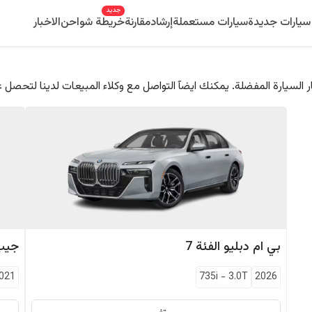
جديد
سيارات جديدة
سيارات مستعملة
إرشاد
مقارنة
خريطة شواحن
الاخبار
 السيارة المفضلة. يمكنك ايضآ التواصل مع وكلاء المبيعات لدينا لتحصل 
بي ام دبليو
الفئة 7
جيب
021
735i
-
3.0T
2026