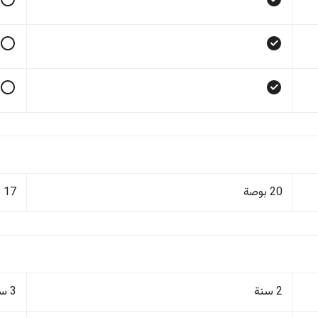
20 بوصة
17 بوصة
2 سنة
3 سنوات/100,000 كم