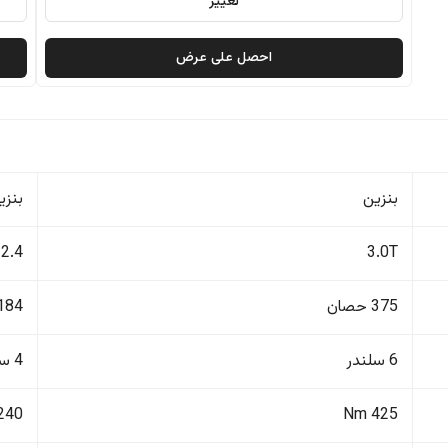
تغيير
احصل على عرض
بنزين
بنزي
2.4
3.0T
375 حصان
184 حصا
6 سلندر
4 سلندر
240 Nm
425 Nm