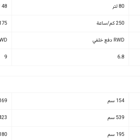
80 لتر
48 لتر
250 كم/ساعة
175 كم/ساع
RWD دفع خلفي
4WD دفع ر
9
6.8
154 سم
169 سم
539 سم
423 سم
195 سم
180 سم