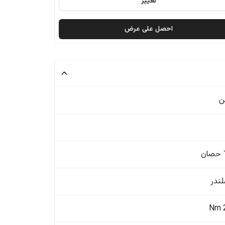
تغيير
احصل على عرض
ن
ن