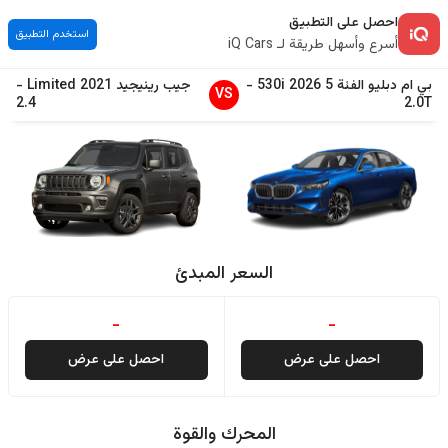
احصل على التطبيق
استخدم التطبيق
أسرع وأسهل طريقة لـ iQ Cars
بي ام دبليو
الفئة 5
2026
530i
-
جيب
رينيجيد
2021
Limited
-
VS
2.4
2.0T
السعر المبدئ
-
-
احصل على عرض
احصل على عرض
المحرك والقوة