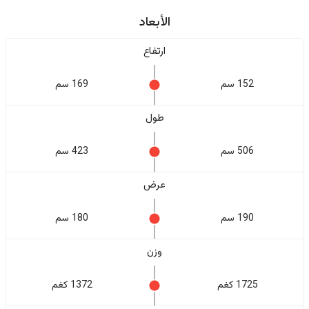
الأبعاد
ارتفاع
152 سم
169 سم
طول
506 سم
423 سم
عرض
190 سم
180 سم
وزن
1725 كغم
1372 كغم