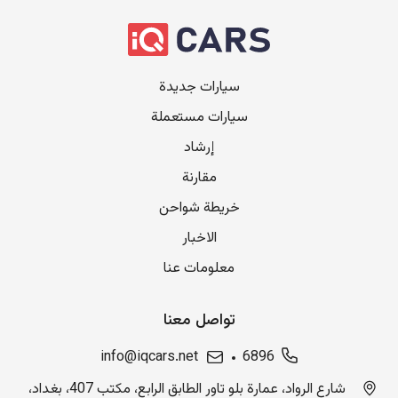
سيارات جديدة
سيارات مستعملة
إرشاد
مقارنة
خريطة شواحن
الاخبار
معلومات عنا
تواصل معنا
info@iqcars.net
6896
شارع الرواد، عمارة بلو تاور الطابق الرابع، مكتب 407، بغداد،