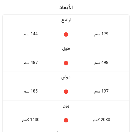
الأبعاد
ارتفاع
179 سم
144 سم
طول
498 سم
487 سم
عرض
197 سم
185 سم
وزن
2030 كغم
1430 كغم