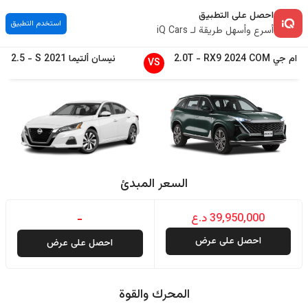
احصل على التطبيق
استخدم التطبيق
أسرع وأسهل طريقة لـ iQ Cars
ام جي
COM
2024
RX9
-
2.0T
نيسان
ألتيما
2021
S
-
2.5
VS
السعر المبدئ
39,950,000 د.ع
-
احصل على عرض
احصل على عرض
المحرك والقوة