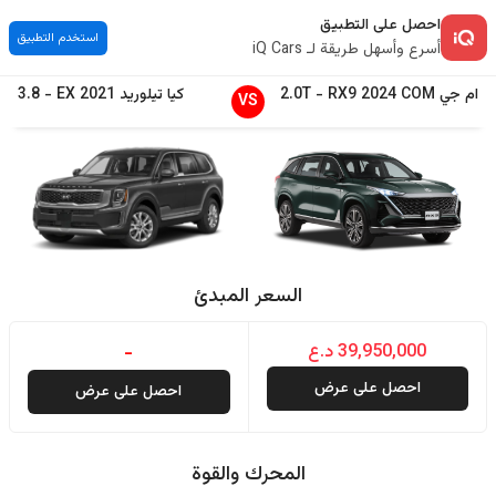
احصل على التطبيق
استخدم التطبيق
أسرع وأسهل طريقة لـ iQ Cars
ام جي
COM
2024
RX9
-
2.0T
كيا
تيلوريد
2021
EX
-
3.8
VS
السعر المبدئ
39,950,000 د.ع
-
احصل على عرض
احصل على عرض
المحرك والقوة