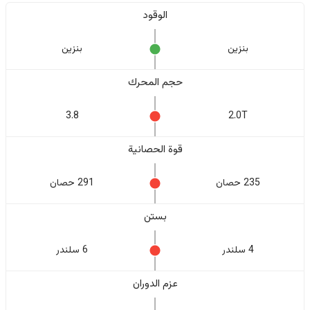
الوقود
بنزين
بنزين
حجم المحرك
3.8
2.0T
قوة الحصانية
235 حصان
291 حصان
بستن
4 سلندر
6 سلندر
عزم الدوران