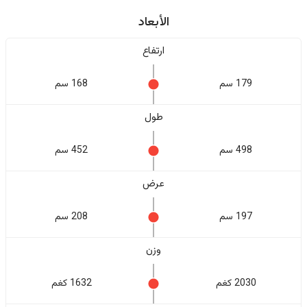
الأبعاد
ارتفاع
179 سم
168 سم
طول
498 سم
452 سم
عرض
197 سم
208 سم
وزن
2030 كغم
1632 كغم