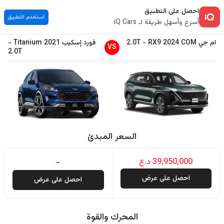
احصل على التطبيق
استخدم التطبيق
أسرع وأسهل طريقة لـ iQ Cars
ام جي
COM
2024
RX9
-
2.0T
فورد
إسكيب
2021
Titanium
-
VS
2.0T
السعر المبدئ
39,950,000 د.ع
-
احصل على عرض
احصل على عرض
المحرك والقوة