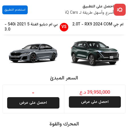
احصل على التطبيق
استخدم التطبيق
أسرع وأسهل طريقة لـ iQ Cars
ام جي
COM
2024
RX9
-
2.0T
بي ام دبليو
الفئة 5
2021
540i
-
VS
3.0
السعر المبدئ
39,950,000 د.ع
-
احصل على عرض
احصل على عرض
المحرك والقوة