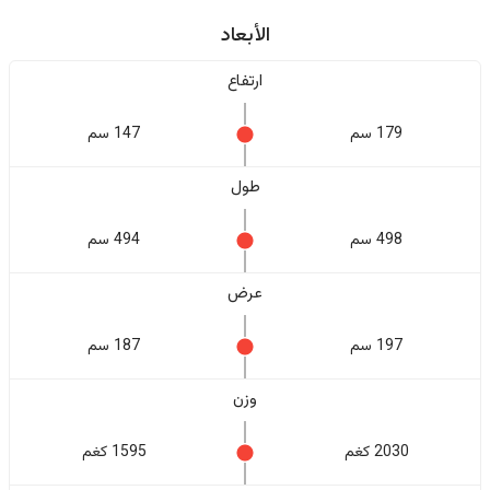
الأبعاد
ارتفاع
179 سم
147 سم
طول
498 سم
494 سم
عرض
197 سم
187 سم
وزن
2030 كغم
1595 كغم