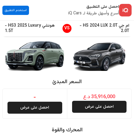
احصل على التطبيق
استخدم التطبيق
أسرع وأسهل طريقة لـ iQ Cars
ام جي
LUX 2.0T
2024
HS
-
هونشي
Luxury
2025
HS3
-
VS
1.5T
2.0T
السعر المبدئ
35,916,000 د.ع
-
احصل على عرض
احصل على عرض
المحرك والقوة