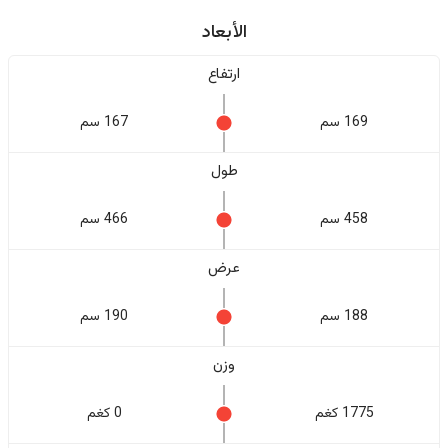
الأبعاد
ارتفاع
169 سم
167 سم
طول
458 سم
466 سم
عرض
188 سم
190 سم
وزن
1775 كغم
0 كغم